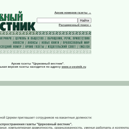
Архив номеров газеты →
Расширенный поиск »
Архив газеты "Церковный вестник".
ьная версия газеты находится по адресу
www.e-vestnik.ru
ной Церкви приглашает сотрудников на вакантные должности:
аспространения газеты "Церковный вестник".
дание, компьютерная грамотность, организованность, умение работать в коллекти