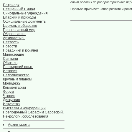
опыт работы по распространению перио
Патриарх
Священный Синод
Просьба присылать свое резюме и рекомен
Синодальные учреждения
Епархии и приходы
Официальные документы
Церковь и общество
Православный мир
Образование
Архипастырь
Святость
Новости
Праздники и юбилеи
Милосердие
Святыни
Обитель
Пастырский опыт
История
Паломничество
Крупным планом
Молодежь
Комментарии
Форум
Чтение
Дискуссия
Искусство
Выставки и конференции
Преподобный Серафим Саровский.
Некрологи, соболезования
Архив газеты