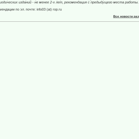
дических изданий - не менее 2-х лет, рекомендация с предыдущего места работы.
дации по эл. почте: info03 (at) rop.ru
Все новости ра