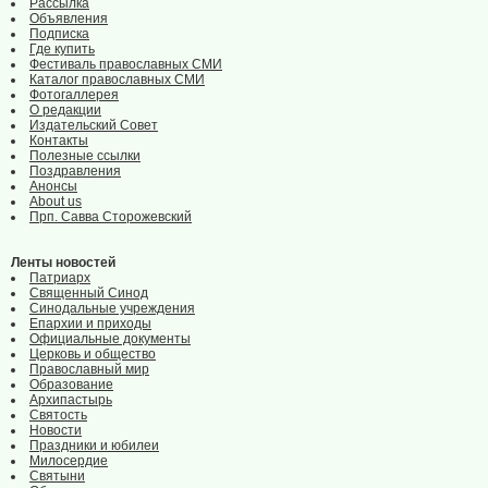
Рассылка
Объявления
Подписка
Где купить
Фестиваль православных СМИ
Каталог православных СМИ
Фотогаллерея
О редакции
Издательский Совет
Контакты
Полезные ссылки
Поздравления
Анонсы
About us
Прп. Савва Сторожевский
Ленты новостей
Патриарх
Священный Синод
Синодальные учреждения
Епархии и приходы
Официальные документы
Церковь и общество
Православный мир
Образование
Архипастырь
Святость
Новости
Праздники и юбилеи
Милосердие
Святыни