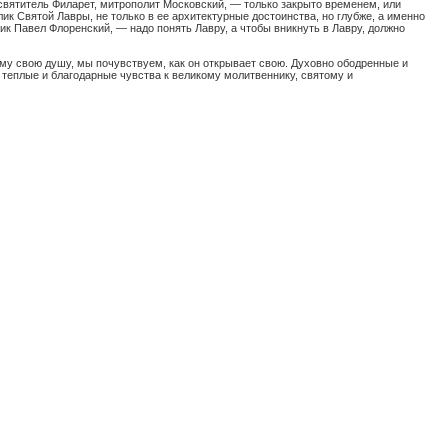
 святитель Филарет, митрополит Московский, — только закрыто временем, или
к Святой Лавры, не только в ее архитектурные достоинства, но глубже, а именно
ик Павел Флоренский, — надо понять Лавру, а чтобы вникнуть в Лавру, должно
му свою душу, мы почувствуем, как он открывает свою. Духовно ободренные и
теплые и благодарные чувства к великому молитвеннику, святому и