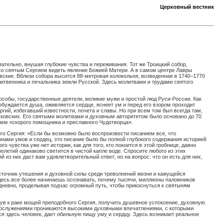
Церковный вестник
ательно, внушая глубокие чувства и переживания. Тот же Троицкий собор,
со святым Сергием видеть явление Божией Матери. А в самом центре Лавры
вские. Вблизи собора высится 88-метровая колокольня, возведенная в 1740–1770
итвенника и печальника земли Русской. Здесь молитвами и трудами святого
 особы, государственные деятели, великие мужи и простой люд Руси-России. Как
буждается душа, оживляется сердце, яснеет ум и перед его взором проходит
ий, избегавший известности, почета и славы. Но при всем том был всегда там,
сковских. Его святыми молитвами и духовным авторитетом было основано до 70
нем «скорого помощника и преславного Чудотворца».
го Сергия: «Если бы возможно было воспроизвести писанием все, что
ионами умов и сердец, это писание было бы полной глубокого содержания историей
 чувства уже нет истории, как для того, кто покоится в этой гробнице, давно
елетий одинаково светится в чистой капле воде. Спросите любого из этих
 из них даст вам удовлетворительный ответ; но на вопрос: что он есть для них,
источник утешения и духовной силы среди треволнений жизни и кажущейся
Здесь все более начинаешь осознавать, почему тысячи, миллионы паломников
едневно, проделывая подчас огромный путь, чтобы прикоснуться к святыням
ув к раке мощей преподобного Сергия, получить душевное успокоение, духовную
огослужениями проникаются высокими духовными впечатлениями, с которыми
 здесь человек, дает обильную пищу уму и сердцу. Здесь возникает реальное