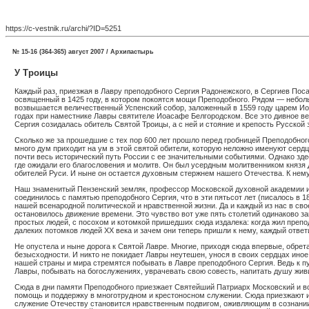
https://c-vestnik.ru/archi/?ID=5251
№ 15-16 (364-365) август 2007 / Архипастырь
У Троицы
Каждый раз, приезжая в Лавру преподобного Сергия Радонежского, в Сергиев Пос
освященный в 1425 году, в котором покоятся мощи Преподобного. Рядом — небол
возвышается величественный Успенский собор, заложенный в 1559 году царем Иоа
годах при наместнике Лавры святителе Иоасафе Белгородском. Все это дивное в
Сергия созидалась обитель Святой Троицы, а с ней и стояние и крепость Русской 
Сколько же за прошедшие с тех пор 600 лет прошло перед гробницей Преподобного
много дум приходит на ум в этой святой обители, которую неложно именуют серд
почти весь исторический путь России с ее значительными событиями. Однако зде
где ожидали его благословения и молитв. Он был усердным молитвенником князя
обителей Руси. И ныне он остается духовным стержнем нашего Отечества. К нему
Наш знаменитый Пензенский земляк, профессор Московской духовной академии ис
соединилось с памятью преподобного Сергия, что в эти пятьсот лет (писалось в 
нашей всенародной политической и нравственной жизни. Да и каждый из нас в своей
остановилось движение времени. Это чувство вот уже пять столетий одинаково за
простых людей, с посохом и котомкой пришедших сюда издалека: когда жил преподо
далеких потомков людей XX века и зачем они теперь пришли к нему, каждый ответ
Не опустела и ныне дорога к Святой Лавре. Многие, приходя сюда впервые, обре
безысходности. И никто не покидает Лавры неутешен, унося в своих сердцах ино
нашей страны и мира стремятся побывать в Лавре преподобного Сергия. Ведь к пу
Лавры, побывать на богослужениях, уврачевать свою совесть, напитать душу жи
Сюда в дни памяти Преподобного приезжает Святейший Патриарх Московский и вс
помощь и поддержку в многотрудном и крестоносном служении. Сюда приезжают 
служение Отечеству становится нравственным подвигом, оживляющим в сознании в