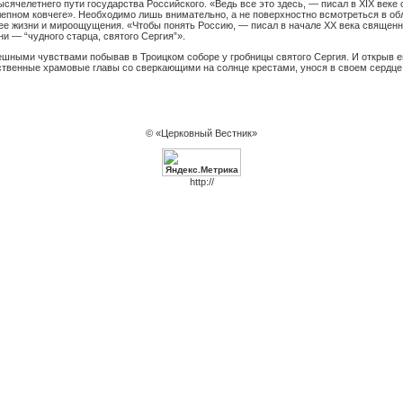
сячелетнего пути государства Российского. «Ведь все это здесь, — писал в XIX веке
епном ковчеге». Необходимо лишь внимательно, а не поверхностно всмотреться в обли
 ее жизни и мироощущения. «Чтобы понять Россию, — писал в начале XX века священн
и — “чудного старца, святого Сергия”».
шными чувствами побывав в Троицком соборе у гробницы святого Сергия. И открыв е
венные храмовые главы со сверкающими на солнце крестами, унося в своем сердце 
© «Церковный Вестник»
http://