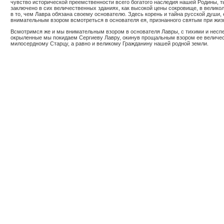
чувство исторической преемственности всего богатого наследия нашей Родины, ты
заключено в сих величественных зданиях, как высокой цены сокровище, в великол
в то, чем Лавра обязана своему основателю. Здесь корень и тайна русской души,
внимательным взором всмотреться в основателя ея, признанного святым при жизн
Всмотримся же и мы внимательным взором в основателя Лавры, с тихими и неспе
окрыленные мы покидаем Сергиеву Лавру, окинув прощальным взором ее величест
милосердному Старцу, а равно и великому Гражданину нашей родной земли.