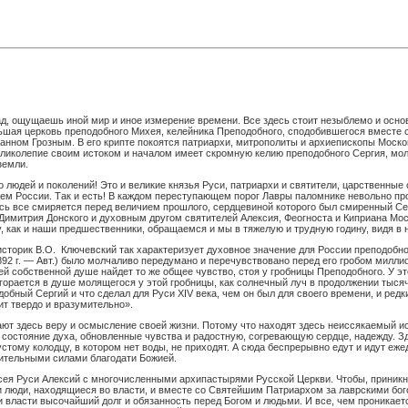
ад, ощущаешь иной мир и иное измерение времени. Все здесь стоит незыблемо и основ
ьшая церковь преподобного Михея, келейника Преподобного, сподобившегося вместе 
нном Грозным. В его крипте покоятся патриархи, митрополиты и архиепископы Моско
еликолепие своим истоком и началом имеет скромную келию преподобного Сергия, мол
земли.
 людей и поколений! Это и великие князья Руси, патриархи и святители, царственные
цем России. Так и есть! В каждом переступающем порог Лавры паломнике невольно про
сь все смиряется перед величием прошлого, сердцевиной которого был смиренный Серг
 Димитрия Донского и духовным другом святителей Алексия, Феогноста и Киприана Мо
, как и наши предшественники, обращаемся и мы в тяжелую и трудную годину, видя в 
торик В.О. Ключевский так характеризует духовное значение для России преподобно
1892 г. — Авт.) было молчаливо передумано и перечувствовано перед его гробом милл
 собственной душе найдет то же общее чувство, стоя у гробницы Преподобного. У этого
горается в душе молящегося у этой гробницы, как солнечный луч в продолжении тысяч
бный Сергий и что сделал для Руси XIV века, чем он был для своего времени, и редкий
ит твердо и вразумительно».
тают здесь веру и осмысление своей жизни. Потому что находят здесь неиссякаемый 
е состояние духа, обновленные чувства и радостную, согревающую сердце, надежду. 
стому колодцу, в котором нет воды, не приходят. А сюда беспрерывно едут и идут еж
вительными силами благодати Божией.
ея Руси Алексий с многочисленными архипастырями Русской Церкви. Чтобы, приникн
и люди, находящиеся во власти, и вместе со Святейшим Патриархом за лаврскими б
ласти высочайший долг и обязанность перед Богом и людьми. И все, чем проникается