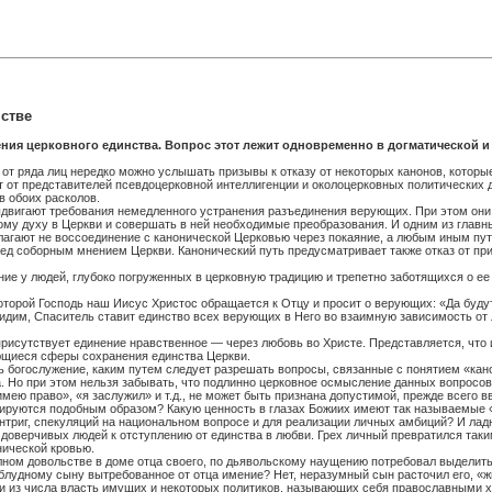
нстве
ния церковного единства. Вопрос этот лежит одновременно в догматической и 
, от ряда лиц нередко можно услышать призывы к отказу от некоторых канонов, кото
ют от представителей псевдоцерковной интеллигенции и околоцерковных политических
в обоих расколов.
выдвигают требования немедленного устранения разъединения верующих. При этом они 
у духу в Церкви и совершать в ней необходимые преобразования. И одним из главны
лагают не воссоединение с канонической Церковью через покаяние, а любым иным пут
еред соборным мнением Церкви. Канонический путь предусматривает также отказ от п
 у людей, глубоко погруженных в церковную традицию и трепетно заботящихся о ее с
орой Господь наш Иисус Христос обращается к Отцу и просит о верующих: «Да будут вс
к видим, Спаситель ставит единство всех верующих в Него во взаимную зависимость от
рисутствует единение нравственное — через любовь во Христе. Представляется, что 
ющиеся сферы сохранения единства Церкви.
ть богослужение, каким путем следует разрешать вопросы, связанные с понятием «кан
а. Но при этом нельзя забывать, что подлинно церковное осмысление данных вопросо
«имею право», «я заслужил» и т.д., не может быть признана допустимой, прежде всего 
ируются подобным образом? Какую ценность в глазах Божиих имеют так называемые 
риг, спекуляций на национальном вопросе и для реализации личных амбиций? И ладно
 доверчивых людей к отступлению от единства в любви. Грех личный превратился таким
нической кровью.
лном довольстве в доме отца своего, по дьявольскому наущению потребовал выделить
 блудному сыну вытребованное от отца имение? Нет, неразумный сын расточил его, «ж
ики из числа власть имущих и некоторых политиков, называющих себя православными 