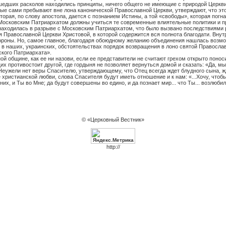
ошедших расколов находились принципы, ничего общего не имеющие с природой Церкви
ые сами пребывают вне лона канонической Православной Церкви, утверждают, что это
орая, по слову апостола, дается с познанием Истины, а той «свободы», которая погна
осковским Патриархатом должны учиться те современные влиятельные политики и пр
аходилась в разрыве с Московским Патриархатом, что было вызвано последствиями р
я Православной Церкви Христовой, в которой содержится вся полнота благодати. Вну
 стороны. Но, самое главное, благодаря обоюдному желанию объединения нашлась воз
в наших, украинских, обстоятельствах порядок возвращения в лоно святой Правосла
кого Патриархата».
вной общине, как ее ни назови, если ее представители не считают грехом открыто пон
их противостоит другой, где гордыня не позволяет вернуться домой и сказать: «Да, м
? Неужели нет веры Спасителю, утверждающему, что Отец всегда ждет блудного сына, ж
 христианской любви, слова Спасителя будут иметь отношение и к нам: «...Хочу, чтобы
 них, и Ты во Мне; да будут совершены во едино, и да познает мир... что Ты... возлюбил
© «Церковный Вестник»
http://