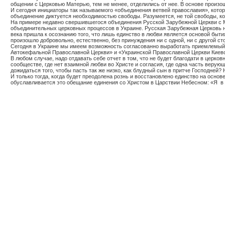
общении с Церковью Матерью, тем не менее, отделились от нее. В основе произ
И сегодня инициаторы так называемого «объединения ветвей православия», котор
объединение диктуется необходимостью свободы. Разумеется, не той свободы, кот
На примере недавно свершившегося объединения Русской Зарубежной Церкви с М
объединительных церковных процессов в Украине. Русская Зарубежная Церковь н
века пришла к осознанию того, что лишь единство в любви является основой быти
произошло добровольно, естественно, без принуждения ни с одной, ни с другой
Сегодня в Украине мы имеем возможность согласованно выработать приемлемый 
Автокефальной Православной Церкви» и «Украинской Православной Церкви Киевс
В любом случае, надо отдавать себе отчет в том, что не будет благодати в церко
сообществе, где нет взаимной любви во Христе и согласия, где одна часть верующ
дожидаться того, чтобы пасть так же низко, как блудный сын в притче Господней
И только тогда, когда будет преодолена рознь и восстановлено единство на основе
обуславливается это обещание единения со Христом в Царствии Небесном: «Я
в