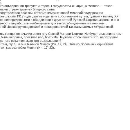
.
го объединения требуют интересы государства и нации, а главное — такое
ла «в страну далече» блудного сына.
едставители властей, которые считают своей миссией поддержание
еволюции 1917 года, долгие годы шла собственным путем, однако к началу ХХ
I
тренние предпосылки к объединению двух ветвей Русской Церкви назрели, и оно
можность выработать необходимые для такого объединения механизмы.
вной Церкви руководителей и последователей так называемых «Украинской
осить священноначалие и полноту Святой Матери-Церкви. Не будет спасения в том
ы были неправы, простите нас, братия!» Неужели чтобы понять это, необходимо
дет его покаяния, ждет его возвращения?
 там, где Я, и они были со Мною» (Ин. 17, 24). Только любовью и единством
 их, как возлюбил Меня» (Ин. 17, 23).