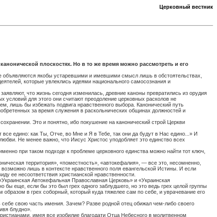
Церковный вестник
канонической плоскостях. Но в то же время можно рассмотреть и его
рые объявляются якобы устаревшими и имевшими смысл лишь в обстоятельствах,
 деятелей, которые увлеклись идеями национального самосознания и
заявляют, что жизнь сегодня изменилась, древние каноны превратились из орудия
х условий для этого они считают преодоление церковных расколов не
ем, лишь бы избежать подвига нравственного выбора. Канонический путь
риобретенных за время служения в раскольнических общинах должностей и
охранении. Это и понятно, ибо покушение на канонический строй Церкви
е едино: как Ты, Отче, во Мне и Я в Тебе, так они да будут в Нас едино...» И
 любви. Не менее важно, что Иисус Христос уподобляет это единство всех
именно при таком подходе к проблеме церковного единства можно найти тот ключ,
оническая территория», «поместность», «автокефалия», — все это, несомненно,
в возможно лишь в контексте нравственного поля евангельской Истины. И если
ввиду ее несоответствия христианской нравственности.
«Украинская Автокефальная Православная Церковь» и «Украинская
 бы еще, если бы это был грех одного заблудшего, но это ведь грех целой группы
 образом в грех соборный, который куда тяжелее сам по себе, и уврачевание его
 себе свою часть имения. Зачем? Разве родной отец обижал чем-либо своего
ивя блудно».
христианами, имея все изобилие благодати Отца Небесного в молитвенном