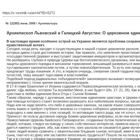
https://c-vestnik.ru/archi/?ID=5271
№ 12(385) июнь 2008 / Архипастырь
Архиепископ Львовский и Галицкий Августин: О церковном еди
В настоящее время особенно острой на Украине является проблема сохране
нравственный аспект.
Сегодня, когда речь заходит о существующем в нашей стране церковном расколе
которые давно стали достоянием истории. Как правило, эти заявления проистека
«государственной Церкви» и выступают защитниками инициаторов и организаторо
Не разбираясь глубоко в природе Церкви как богочеловеческого организма, они 
защиты церковного порядка в механизм торможения, мешающий развиваться живом
«устаревшим» каноническим путем, а путем новоизобретенным. То есть они пред
предлагает труды покаяния. А это, в первую очередь, смирение своей гордыни п
почестей, чему мешает тщеславие и властолюбие.
Подобный подход радикальных «объединителей» закономерно вызывает возмущение
неприемлемо с точки зрения евангельской морали.
В 17-й главе Евангелия от Иоанна содержится Первосвященническая молитва, с кот
далее: «Да любовь, которою Ты возлюбил Меня, в них будет» (Ин. 17: 21, 26). Ка
христиан в любви единению Бога Отца с Сыном Божиим.
Таким образом, наряду с духовным, мистическим единением христиан, в Церкви п
при помощи которого станет возможно разрешить все наболевшие вопросы, каса
Надо или не надо менять что-либо в церковных канонах, на каком языке соверша
очень важно и требует глубокого анализа со стороны соборного церковного разум
подходить к ним именно с этих позиций, то мотивация такого рода, как «я хочу», 
Принесут ли пользу духовную народу Божию церковные реформы, если они мотив
Православная Церковь Киевского Патриархата», созданные путем политических инт
людей, которая, следуя на поводу у своих собственных интересов, привела массу
дается намного труднее, ибо, как известно, грех раскола не смывается даже муче
Таких людей можно сравнить с евангельским блудным сыном, который, живя в по
сына, гнал его из дому или заставлял непосильно трудиться? Пошло ли на пользу
Так и в случае с обоими расколами в Украине: их инициаторы и горячие сторонн