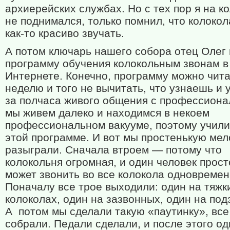
архиерейских службах. Но с тех пор я на к
не поднимался, только помнил, что колоко
как-то красиво звучать.
А потом ключарь нашего собора отец Олег
программу обучения колокольным звонам в
Интернете. Конечно, программу можно чит
неделю и того не вычитать, что узнаешь и
за полчаса живого общения с профессиона
мы живем далеко и находимся в некоем
профессиональном вакууме, поэтому учили
этой программе. И вот мы простенькую ме
разыграли. Сначала втроем — потому что
колокольня огромная, и один человек прост
может звонить во все колокола одновремен
Поначалу все трое выходили: один на тяжк
колоколах, один на зазвонных, один на под
А потом мы сделали такую «паутинку», все
собрали. Педали сделали, и после этого од