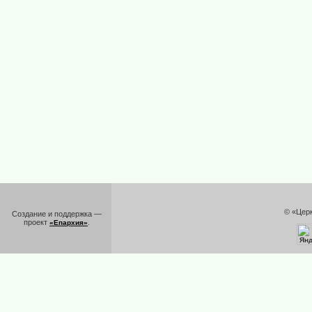
© «Цер
Создание и поддержка —
проект
.
«Епархия»