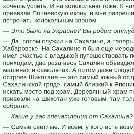
хочешь успеть. И на колокольню тоже. К на
привезли Почаевскую икону, и мне разреш
встречать колокольным звоном.
— Это было на Украине? Вы родом отту
— Да, потом служил на Сахалине, а теперь
Хабаровске. На Сахалине я был еще иерод
имел счастье с владыкой путешествовать п
приходам, два раза весь Сахалин объезди
машинах и самолетах. А потом даже сподо
острове Шикотане — это самый южный ост
Сахалинской гряде, самый близкий к Япони
искать место под храм. Деревянный храм п
привезли на Шикотан уже готовым, там тол
собрали.
— Какие у вас впечатления от Сахалина?
— Самые светлые. И всем, у кого есть воз
там побывать, советую это сделать. Краше