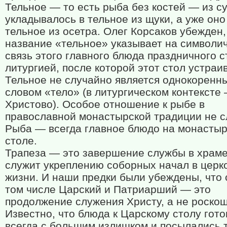
Тельное — то есть рыба без костей — из с
укладывалось в тельное из щуки, а уже оно
тельное из осетра. Олег Корсаков убежден,
название «тельное» указывает на символи
связь этого главного блюда праздничного с
литургией, после которой этот стол устраи
Тельное не случайно является однокоренн
словом «тело» (в литургическом контексте
Христово). Особое отношение к рыбе в
православной монастырской традиции не с
Рыба — всегда главное блюдо на монасты
столе.
Трапеза — это завершение службы в храме
служит укреплению соборных начал в церк
жизни. И наши предки были убеждены, что 
том числе Царский и Патриарший — это
продолжение служения Христу, а не роскош
Известно, что блюда к Царскому столу гот
всегда с большим излишком и посылались т