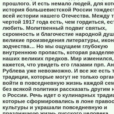
прошлого. И есть немало людей, для ко
история большевистской России тождес
всей истории нашего Отечества. Между т
чертой 1917 года есть, чем гордиться, ес
любить. Молитвенный подвиг святых,
скромность и благочестие народной душ
великие произведения литературы, ико
зодчества… Но мы ощущаем глубокую
внутреннюю пропасть, которая разделяе
наших великих предков. Мир изменился,
кажется, что увидеть его глазами прп. А
Рублева уже невозможно. И все же есть 
традиции, которые могут не только орга
войти в повседневную жизнь каждой сем
без всякой политики рассказать другим
о России. Речь идет о кулинарных тради
которые сформировались в лоне право
культуры и украшали повседневную и
праздничную жизнь русского человека.