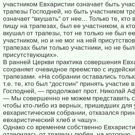
участником Евхаристии означает быть уча
трапезы Господней, но быть участником тр
означает “вкушать” от нее... Только те, кто
пищу на трапезах, был ее участником, а кто
вкушал от трапезы, тот не только не был е
участником, но и не мог на ней присутствов
трапезах были только участники, но не бы
присутствующих».
В ранней Церкви практика совершения Евх
сохраняет очевидное преемство с иудейск
трапезами. «На собрании оставались тольк
т.е. те, кто был “достоин” принять участие 
Господней, — продолжает прот. Николай А
— Мы совершенно не можем представить с
чтобы кто-либо из верных, пришедших для 
евхаристическом собрании, отказался прин
евхаристический хлеб и чашу».
Однако со временем собственно Евхарист
отделилась от трапезы любви, на которую