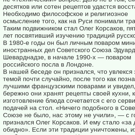
десятков или сотен рецептов удастся восст
Необходимо философское и религиозное
осмысление того, как на Руси понимали тра
Таким подвижником стал Олег Корсаков, пя
лет посвятивший изучению традиций русско
В 1980-е годы он был личным поваром мин
иностранных дел Советского Союза Эдуар
Шеварднадзе, в начале 1990-х — поваром
российского посла в Лондоне.
В нашей беседе он признался, что увлекся 
темой почти случайно, после того как позн
лучшими французскими поварами и увидел,
бережно они хранят рецепты своей кухни, к
изготовление блюда сочетается с его серв
подачей на стол. «Ничего подобного в Сов
Союзе не было, нас этому не учили», — с 
признался Олег Корсаков. И ему стало «за
обидно». Если эти традиции уничтожены, и