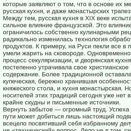
которые заявляют о том, что в основе их м
русская кухня, и даже монастырских трапе
Между тем, русская кухня в XIX веке испыт
сильное влияние французской. Это влияни
ограничилось собственно кулинарными рец
радикально изменилась технология обрабо
продуктов. К примеру, на Руси пекли все в 
умели жарить на сковороде. Одновременн
процесс секуляризации, и дворянская кухня
постепенно утрачивала свое христианское
содержание. Более традиционной оставала
купеческая, бережно хранившая особеннос
княжеского стола, и кухня монастырская. Н
носителей этих традиций сегодня уже нет в
крайне скудны и письменные источники.
Вернуть забытое — огромный труд. Успеха
пути может добиться лишь настоящий подв
всецело посвятивший себя избранному делу
не «технический» вопрос. Дело не в том, с