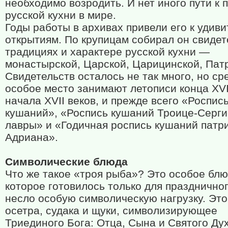
необходимо возродить. И нет иного пути к
русской кухни в мире.
Годы работы в архивах привели его к удив
открытиям. По крупицам собирал он свидет
традициях и характере русской кухни —
монастырской, Царской, Царицинской, Пат
Свидетельств осталось не так много, но ср
особое место занимают летописи конца XV
начала XVII веков, и прежде всего «Роспис
кушаний», «Роспись кушаний Троице-Серг
лавры» и «Годичная роспись кушаний патр
Адриана».
Символические блюда
Что же такое «троя рыба»? Это особое блю
которое готовилось только для праздничног
несло особую символическую нагрузку. Это
осетра, судака и щуки, символизирующее
Триединого Бога: Отца, Сына и Святого Дух