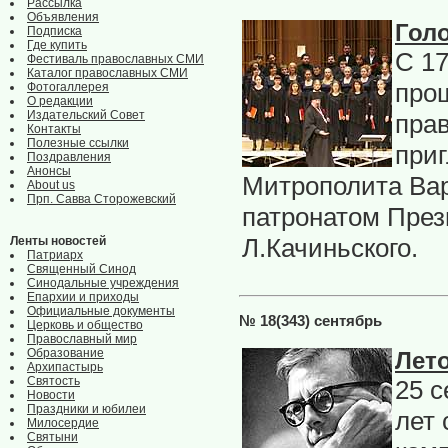
Рассылка
Объявления
Гол
Подписка
Где купить
С 17
Фестиваль православных СМИ
Каталог православных СМИ
про
Фотогаллерея
О редакции
Издательский Совет
прав
Контакты
Полезные ссылки
при
Поздравления
Анонсы
Митрополита Вар
About us
Прп. Савва Сторожевский
патронатом През
Л.Качиньского.
Ленты новостей
Патриарх
Священный Синод
Синодальные учреждения
Епархии и приходы
Официальные документы
№ 18(343) сентябрь
Церковь и общество
Православный мир
Образование
Лет
Архипастырь
Святость
25 с
Новости
Праздники и юбилеи
лет 
Милосердие
Святыни