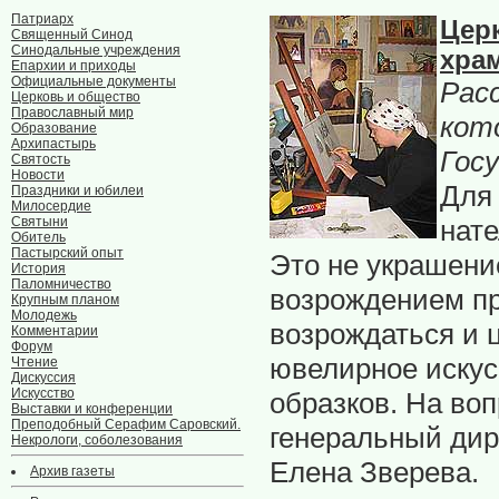
Патриарх
Цер
Священный Синод
Синодальные учреждения
хра
Епархии и приходы
Официальные документы
Расс
Церковь и общество
Православный мир
кот
Образование
Архипастырь
Гос
Святость
Новости
Для 
Праздники и юбилеи
Милосердие
Святыни
нате
Обитель
Пастырский опыт
Это не украшени
История
Паломничество
возрождением пр
Крупным планом
Молодежь
возрождаться и ц
Комментарии
Форум
ювелирное искус
Чтение
Дискуссия
Искусство
образков. На во
Выставки и конференции
Преподобный Серафим Саровский.
генеральный ди
Некрологи, соболезования
Елена Зверева.
Архив газеты