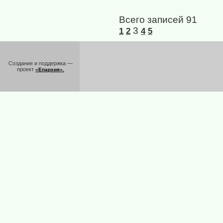
Всего записей 91
3
1
2
4
5
Создание и поддержка —
проект
«Епархия».