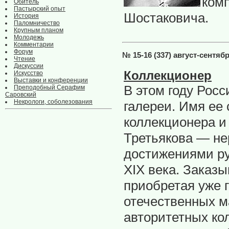
ком
Обитель
Пастырский опыт
Шостаковича.
История
Паломничество
Крупным планом
Молодежь
Комментарии
Форум
№ 15-16 (337) август-сентяб
Чтение
Дискуссии
Коллекционер
Искусство
Выставки и конференции
В этом году Росс
Преподобный Серафим
Саровский
Некрологи, соболезования
галереи. Имя ее
коллекционера и
Третьякова — не
достижениями ру
XIX века. Заказ
приобретая уже 
отечественных м
авторитетных ко