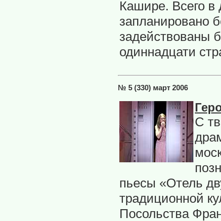
Кашире. Всего в
запланировано б
задействованы б
одиннадцати стр
№ 5 (330) март 2006
Гер
С т
дра
мос
позн
пьесы «Отель дв
традиционной ку
Посольства Фран