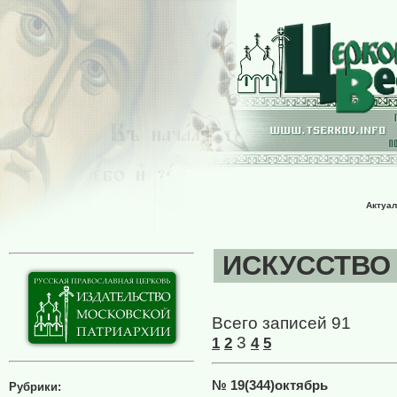
Актуал
ИСКУССТВО ::
Всего записей 91
3
1
2
4
5
№ 19(344)октябрь
Рубрики: