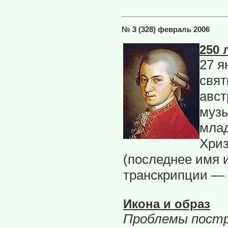
№ 3 (328) февраль 2006
250 
27 я
свят
авст
музы
млад
Хри
(последнее имя 
транскрипции — 
Икона и образ
Проблемы постр