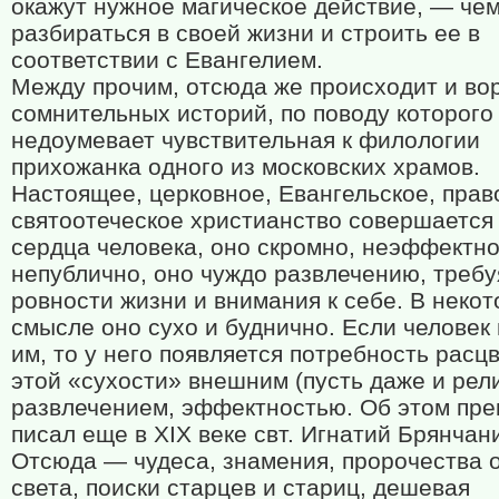
окажут нужное магическое действие, — че
разбираться в своей жизни и строить ее в
соответствии с Евангелием.
Между прочим, отсюда же происходит и во
сомнительных историй, по поводу которого
недоумевает чувствительная к филологии
прихожанка одного из московских храмов.
Настоящее, церковное, Евангельское, пра
святоотеческое христианство совершается
сердца человека, оно скромно, неэффектно
непублично, оно чуждо развлечению, требу
ровности жизни и внимания к себе. В неко
смысле оно сухо и буднично. Если человек
им, то у него появляется потребность расц
этой «сухости» внешним (пусть даже и рел
развлечением, эффектностью. Об этом пре
писал еще в
XIX
веке свт. Игнатий Брянчан
Отсюда — чудеса, знамения, пророчества 
света, поиски старцев и стариц, дешевая