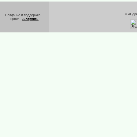
© «Цер
Создание и поддержка —
проект
.
«Епархия»