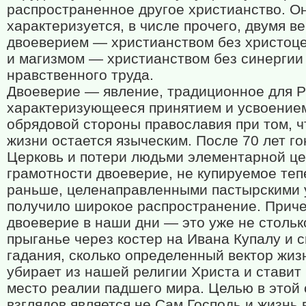
распространенное другое христианство. О
характеризуется, в числе прочего, двумя в
двоеверием — христианством без христоц
и магизмом — христианством без синергии
нравственного труда.
Двоеверие — явление, традиционное для Р
характеризующееся принятием и усвоение
обрядовой стороны православия при том, ч
жизни остается языческим. После 70 лет г
Церковь и потери людьми элементарной ц
грамотности двоеверие, не купируемое тепе
раньше, целенаправленными пастырскими 
получило широкое распространение. Прич
двоеверие в наши дни — это уже не стольк
прыганье через костер на Ивана Купалу и 
гадания, сколько определенный вектор жиз
убирает из нашей религии Христа и ставит 
место реалии падшего мира. Целью в этой
взглядов является не Сам Господь и жизнь 