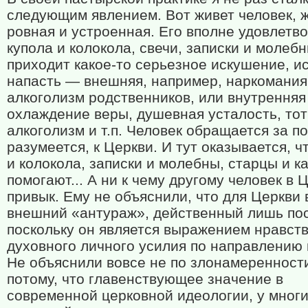
следующим явлением. Вот живет человек, ж
ровная и устроенная. Его вполне удовлетв
купола и колокола, свечи, записки и молебн
приходит какое-то серьезное искушение, и
напасть — внешняя, например, наркомания
алкоголизм родственников, или внутрення
охлаждение веры, душевная усталость, тот
алкоголизм и т.п. Человек обращается за 
разумеется, к Церкви. И тут оказывается, ч
и колокола, записки и молебны, старцы и к
помогают... А ни к чему другому человек в 
привык. Ему не объяснили, что для Церкви 
внешний «антураж», действенный лишь пос
поскольку он является выражением нравств
духовного личного усилия по направлению 
Не объяснили вовсе не по злонамеренности
потому, что главенствующее значение в
современной церковной идеологии, у мног