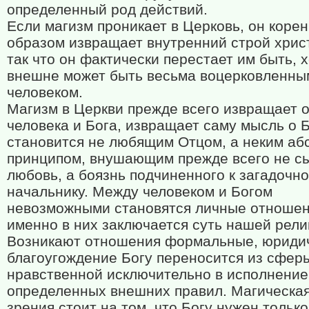
определенный род действий.
Если магизм проникает в Церковь, он коре
образом извращает внутренний строй хрис
так что он фактически перестает им быть, 
внешне может быть весьма воцерковленны
человеком.
Магизм в Церкви прежде всего извращает 
человека и Бога, извращает саму мысль о Б
становится не любящим Отцом, а неким аб
принципом, внушающим прежде всего не 
любовь, а боязнь подчиненного к загадочн
начальнику. Между человеком и Богом
невозможными становятся личные отношен
именно в них заключается суть нашей рели
Возникают отношения формальные, юридич
благоугождение Богу переносится из сфер
нравственной исключительно в исполнение
определенных внешних правил. Магическая
зрения стоит на том, что Богу нужен только