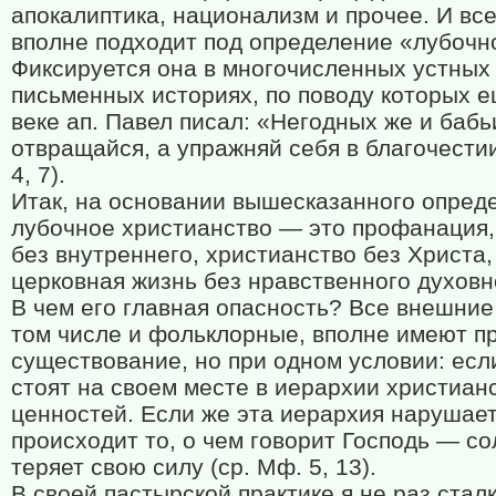
апокалиптика, национализм и прочее. И все
вполне подходит под определение «лубочн
Фиксируется она в многочисленных устных
письменных историях, по поводу которых 
веке ап. Павел писал: «Негодных же и бабь
отвращайся, а упражняй себя в благочестии
4, 7).
Итак, на основании вышесказанного опред
лубочное христианство — это профанация
без внутреннего, христианство без Христа,
церковная жизнь без нравственного духовн
В чем его главная опасность? Все внешние
том числе и фольклорные, вполне имеют п
существование, но при одном условии: есл
стоят на своем месте в иерархии христиан
ценностей. Если же эта иерархия нарушает
происходит то, о чем говорит Господь — с
теряет свою силу (ср. Мф. 5, 13).
В своей пастырской практике я не раз стал