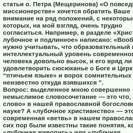
статьи о. Петра (Мещеринова) «О повсе
миссионерстве» хочется обратить Ваше
внимание на ряд положений, с некоторы
которых, на мой взгляд, очень трудно
согласиться. Например, в разделе «Хри
лубочное и подлинное» написано: «Воо
нужно учитывать, что образовательный 
интеллектуальный уровень современно
человека довольно высок, и его вряд ли
удовлетворить сюсюканье о Боге и Церк
“птичьем языке» и ворох сомнительных 
неизвестно откуда взявшихся ”.
Вопрос: выделенное мною совершенно
немыслимое словосочетание — это что,
слово» в нашей православной богослов
науке? А «лубочное христианство» — эт
современная «ветвь» в нашем правосла
сих пор были известны такие понятия, к
«лубочная живопись» или «лубочная