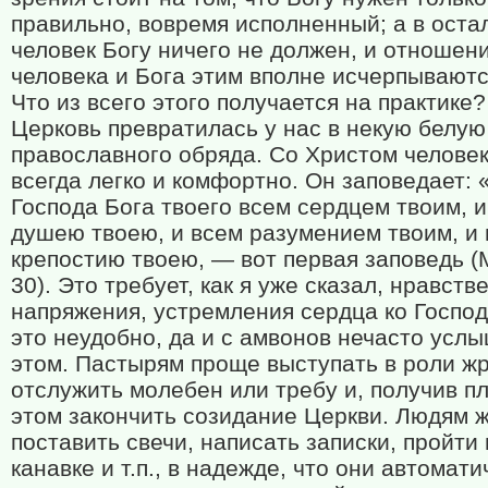
правильно, вовремя исполненный; а в оста
человек Богу ничего не должен, и отношен
человека и Бога этим вполне исчерпываютс
Что из всего этого получается на практике?
Церковь превратилась у нас в некую белу
православного обряда. Со Христом человек
всегда легко и комфортно. Он заповедает:
Господа Бога твоего всем сердцем твоим, 
душею твоею, и всем разумением твоим, и
крепостию твоею, — вот первая заповедь (М
30). Это требует, как я уже сказал, нравств
напряжения, устремления сердца ко Госпо
это неудобно, да и с амвонов нечасто усл
этом. Пастырям проще выступать в роли ж
отслужить молебен или требу и, получив пл
этом закончить созидание Церкви. Людям ж
поставить свечи, написать записки, пройти 
канавке и т.п., в надежде, что они автомати