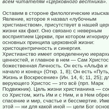
всем читателям «Церковного вестника».
Оставим в стороне филологические изыска
Явление, которое я назвал «лубочным
христианством», присутствует в нашей цер
жизни как факт. Оно связано с неверным
восприятием Церкви, при котором игнорир
основных принципа церковной жизни:
христоцентричность и синергия.
Христианство имеет определенную иерарх
ценностей, и главное в нем — Сам Христос
божественная Личность. Он есть «Альфа и
начало и конец» (Откр. 1, 8); Он есть «Путь
Жизнь и Воскресение» (Ин. 14, 6; 11, 25); д
верующего Христос — это всё (прп. Марк
Подвижник). Цель жизни христианина — со
со Христом, жить Им и с Ним, и в Нем обре
спасение и мир, счастье и бессмертие. Им
этой — ни для какой иной — цели Бог осно