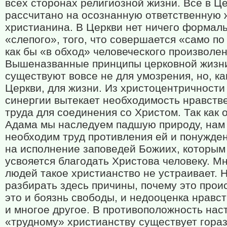
всех сторонах религиозной жизни. Все в Ц
рассчитано на осознанную ответственную 
христианина. В Церкви нет ничего формаль
«слепого», того, что совершается «само по
как бы «в обход» человеческого произволен
Вышеназванные принципы церковной жизн
существуют вовсе не для умозрения, но, как
Церкви, для жизни. Из христоцентричности
синергии вытекает необходимость нравств
труда для соединения со Христом. Так как о
Адама мы наследуем падшую природу, нам
необходим труд противления ей и понужде
на исполнение заповедей Божиих, которым 
усвояется благодать Христова человеку. М
людей такое христианство не устраивает. 
разбирать здесь причины, почему это про
это и боязнь свободы, и недооценка нравс
и многое другое. В противоположность нас
«трудному» христианству существует гора