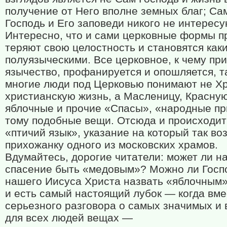
получение от Него вполне земных благ; Са
Господь и Его заповеди никого не интересу
Интересно, что и сами церковные формы п
теряют свою целостность и становятся как
полуязыческими. Все церковное, к чему пр
язычество, профанируется и опошляется, т
многие люди под Церковью понимают не Хр
христианскую жизнь, а Масленицу, Красную
яблочные и прочие «Спасы», «народные п
тому подобные вещи. Отсюда и происходит
«птичий язык», указание на который так во
прихожанку одного из московских храмов.
Вдумайтесь, дорогие читатели: может ли н
спасение быть «медовым»? Можно ли Госп
нашего Иисуса Христа назвать «яблочным»
и есть самый настоящий лубок — когда вме
серьезного разговора о самых значимых и
для всех людей вещах —