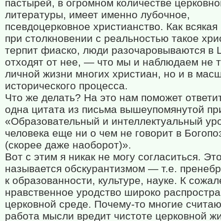
пастырей, в огромном количестве церковно
литературы, имеет именно лубочное,
псевдоцерковное христианство. Как всякая
при столкновении с реальностью такое хри
терпит фиаско, люди разочаровываются в 
отходят от нее, — что мы и наблюдаем не т
личной жизни многих христиан, но и в мас
исторического процесса.
Что же делать? На это нам поможет ответи
одна цитата из письма вышеупомянутой пр
«Образовательный и интеллектуальный ур
человека еще ни о чем не говорит в Богоп
(скорее даже наоборот)».
Вот с этим я никак не могу согласиться. Эт
называется обскурантизмом — т.е. пренеб
к образованности, культуре, науке. К сожал
нравственное уродство широко распростра
церковной среде. Почему-то многие считаю
работа мысли вредит чистоте церковной жи