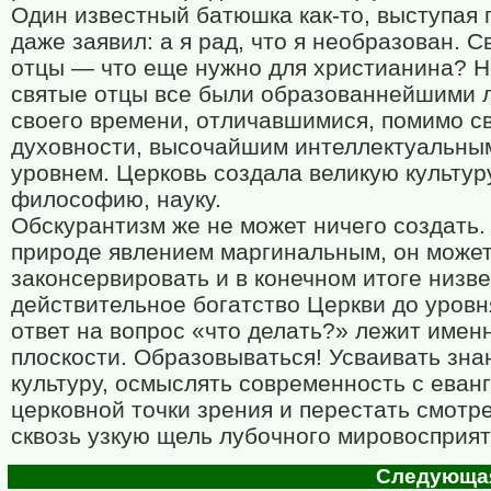
Один известный батюшка как-то, выступая 
даже заявил: а я рад, что я необразован. С
отцы — что еще нужно для христианина? Но
святые отцы все были образованнейшими 
своего времени, отличавшимися, помимо св
духовности, высочайшим интеллектуальны
уровнем. Церковь создала великую культур
философию, науку.
Обскурантизм же не может ничего создать.
природе явлением маргинальным, он может
законсервировать и в конечном итоге низв
действительное богатство Церкви до уровн
ответ на вопрос «что делать?» лежит именн
плоскости. Образовываться! Усваивать зна
культуру, осмыслять современность с еванг
церковной точки зрения и перестать смотр
сквозь узкую щель лубочного мировосприят
Следующая 