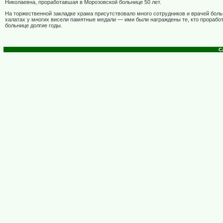
Николаевна, проработавшая в Морозовской больнице 50 лет.
На торжественной закладке храма присутствовало много сотрудников и врачей бол
халатах у многих висели памятные медали — ими были награждены те, кто проработ
больнице долгие годы.
С