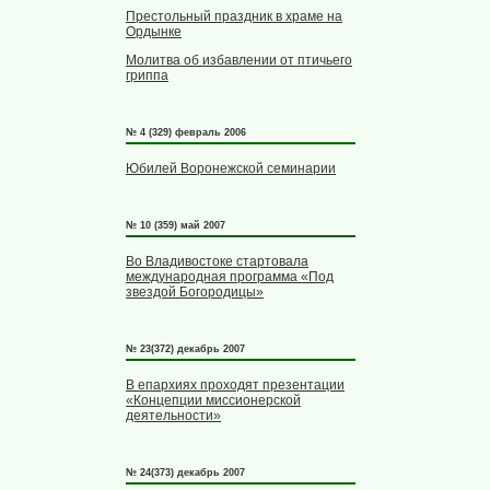
Престольный праздник в храме на
Ордынке
Молитва об избавлении от птичьего
гриппа
№ 4 (329) февраль 2006
Юбилей Воронежской семинарии
№ 10 (359) май 2007
Во Владивостоке стартовала
международная программа «Под
звездой Богородицы»
№ 23(372) декабрь 2007
В епархиях проходят презентации
«Концепции миссионерской
деятельности»
№ 24(373) декабрь 2007