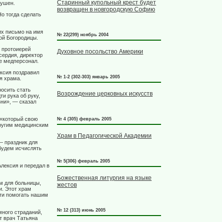
Старинный купольный крест будет
рушен.
возвращен в новгородскую Софию
Но тогда сделать
их письмо на имя
№ 22(299) ноябрь 2004
ой Богородицы.
, протоиерей
Духовное посольство Америки
сердия, директор
е медперсонал.
ксия поздравил
№ 1-2 (302-303) январь 2005
я храма.
росить стать
Возрождение церковных искусств
и рука об руку,
зни», — сказал
 «который свою
№ 4 (305) февраль 2005
другим медицинским
Храм в Педагогической Академии
— праздник для
 будем исчислять
№ 5(306) февраль 2005
лексия и передал в
Божественная литургия на языке
ам для больницы,
жестов
и. Этот храм
сти помогать нашим
№ 12 (313) июнь 2005
много страданий,
т врач Татьяна