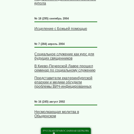
купола
№ 18 (295) сентябрь 2004
Исцеление с Божьей помощью
№ 7 (284) апрель 2004
Социальное служение как курс для
будущих священников
В Киево-Печерской Лавре прошел
семинар по социальному служению
Представители екатеринбургской
епархии и медики обсудили
проблемы ВИЧ-инфицированных
№ 16 (245) август 2002
Несмолкающая молитва в
Обыденском