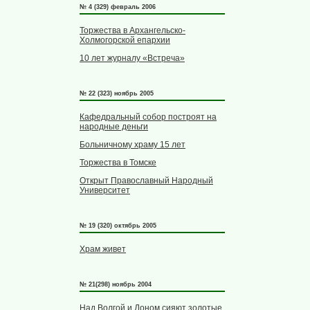
№ 4 (329) февраль 2006
Торжества в Архангельско-
Холмогорской епархии
10 лет журналу «Встреча»
№ 22 (323) ноябрь 2005
Кафедральный собор построят на
народные деньги
Больничному храму 15 лет
Торжества в Томске
Открыт Православный Народный
Университет
№ 19 (320) октябрь 2005
Храм живет
№ 21(298) ноябрь 2004
Над Волгой и Доном сияют золотые