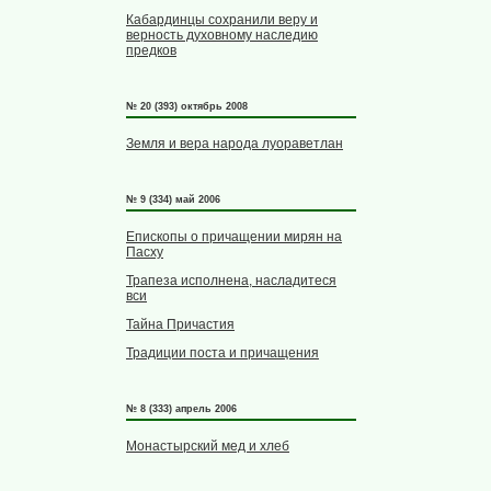
Кабардинцы сохранили веру и
верность духовному наследию
предков
№ 20 (393) октябрь 2008
Земля и вера народа луораветлан
№ 9 (334) май 2006
Епископы о причащении мирян на
Пасху
Трапеза исполнена, насладитеся
вси
Тайна Причастия
Традиции поста и причащения
№ 8 (333) апрель 2006
Монастырский мед и хлеб