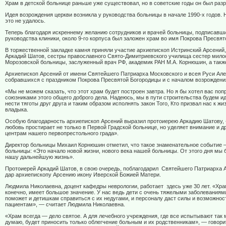
Храм в детской больнице раньше уже существовал, но в советские годы он был раз
Идея возрождения церкви возникла у руководства больницы в начале 1990-х годов. 
это не удалось.
Теперь благодаря искреннему желанию сотрудников и врачей больницы, подписавш
руководства клиники, около 9-го корпуса был заложен храм во имя Покрова Пресвят
В торжественной закладке камня приняли участие архиепископ Истринский Арсений
Аркадий Шатов, сестры православного Свято-Димитриевского училища сестер мило
Морозовской больницы, заслуженный врач РФ, академик РАН М.А. Корнюшин, а такж
Архиепископ Арсений от имени Святейшего Патриарха Московского и всея Руси Але
собравшихся с праздником Покрова Пресвятой Богородицы и с началом возрождени
«Мы не можем сказать, что этот храм будет построен завтра. Но я бы хотел вас поп
союзниками этого общего доброго дела. Надеюсь, мы в пути строительства будем идт
нести тяготы друг друга и таким образом исполнять закон Того, Кто призвал нас к жи
владыка.
Особую благодарность архиепископ Арсений выразил протоиерею Аркадию Шатову,
любовь простирает не только в Первой Градской больнице, но уделяет внимание и 
центрам нашего первопрестольного града».
Директор больницы Михаил Корнюшин отметил, что такое знаменательное событие 
больницы: «Это начало новой жизни, нового века нашей больницы. От этого дня мы
нашу дальнейшую жизнь».
Протоиерей Аркадий Шатов, в свою очередь, поблагодарил
Святейшего Патриарха А
дар архиепископу Арсению икону Иверской Божией Матери.
Людмила Николаевна, доцент кафедры неврологии, работает
здесь уже 30 лет. «Хр
конечно, имеет большое значение. У нас ведь дети с очень тяжелыми заболеваниям
поможет и детишкам справиться с их недугами, и персоналу даст силы и возможно
пациентам», — считает Людмила Николаевна.
«Храм всегда — дело святое. А для лечебного учреждения, где все испытывают так 
думаю, будет приносить только облегчение больным и их родственникам», — говори