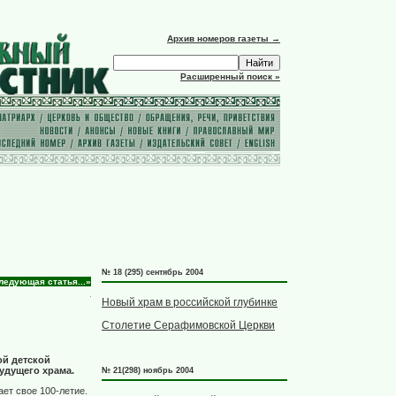
Архив номеров газеты →
Расширенный поиск »
№ 18 (295) сентябрь 2004
ледующая статья...»
Новый храм в российской глубинке
Столетие Серафимовской Церкви
ой детской
удущего храма.
№ 21(298) ноябрь 2004
ет свое 100-летие.