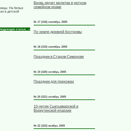
Вновь звучит молитва в уютном
семейном храме
ьницы. На белых
ал в детской
№ 17 (318) сентябрь 2005
ледующая статья...»
По земле древней Костромы
№ 18 (319) сентябрь 2005
Праздник в Старом Симонове
№ 19 (320) октябрь 2005
Праздник для прихожан
№ 20 (321) октябрь 2005
10-летие Сыктывкарской и
Воркутинской епархии
№ 22 (323) ноябрь 2005