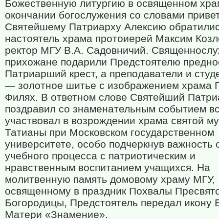
Божественную литургию в освященном хра
окончании богослужения со словами привет
Святейшему Патриарху Алексию обратили
настоятель храма протоиерей Максим Козл
ректор МГУ В.А. Садовничий. Священнослу
прихожане подарили Предстоятелю предно
Патриарший крест, а преподаватели и сту
— золотное шитье с изображением храма 
Филях. В ответном слове Святейший Патри
поздравил со знаменательным событием вс
участвовал в возрождении храма святой м
Татианы при Московском государственном
университете, особо подчеркнув важность 
учебного процесса с патриотическим и
нравственным воспитанием учащихся. На
молитвенную память домовому храму МГУ,
освященному в праздник Похвалы Пресвят
Богородицы, Предстоятель передал икону 
Матери «Знамение».