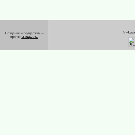
© «Цер
Создание и поддержка —
проект
.
«Епархия»