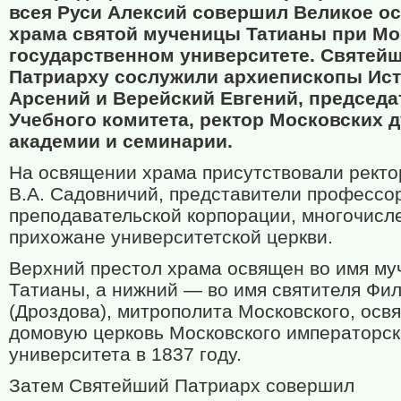
всея Руси Алексий совершил Великое о
храма святой мученицы Татианы при М
государственном университете. Святей
Патриарху сослужили архиепископы Ис
Арсений и Верейский Евгений, председа
Учебного комитета, ректор Московских 
академии и семинарии.
На освящении храма присутствовали рект
В.А. Садовничий, представители профессо
преподавательской корпорации, многочисл
прихожане университетской церкви.
Верхний престол храма освящен во имя м
Татианы, а нижний — во имя святителя Фи
(Дроздова), митрополита Московского, осв
домовую церковь Московского императорск
университета в 1837 году.
Затем Святейший Патриарх совершил