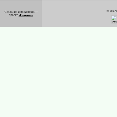
© «Цер
Создание и поддержка —
проект
.
«Епархия»