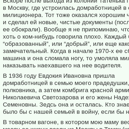
Вскоре после выхода из колонии Татенька 
в Москву, где устроилась домработницей в
милиционера. Тот тоже оказался хорошим 
и сделал ей новые, чистые документы (посл
ее обокрали). Вообще я не припоминаю, чт
хоть о ком-нибудь говорила плохо. Каждый
“образованный”, или “добрый”, или еще как
замечательный. Когда в начале 1970-х ее 
машина и она сломала ногу, то умоляла м
наказывать наехавшего на нее водителя.
В 1936 году Евдокия Ивановна пришла
домработницей в семью моего прадедушки
полковника, а затем комбрига красной арм
Николаевича Светозарова и его жены Над
Семеновны. Зедсь она и осталась. Кто знае
было бы с нашей семьей в войну, если бы н
В товарном вагоне, в котором мою маму ве