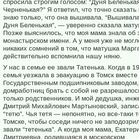
спросила строгим голосом: “Дуня Беленька
Черненькая?” Я ответил, что точно сказать 
знаю только, что она вышивала. “Вышивала
Дуня Беленькая”, — уверенно сказала мату
Позже выяснилось, что моя мама знала об 
монастырском имени. А у меня уже не могл
никаких сомнений в том, что матушка Марг
действительно вспомнила нашу няню.
У нас в семье ее звали Татенька. Когда в 1
семья уезжала в эвакуацию в Томск вместе 
Государственным подшипниковым заводом,
домработниц брать с собой не разрешало
только родственников. И мой дедушка, инж
Дмитрий Михайлович Мартыновский, записа
“тетю”. Чья тетя — непонятно, но все-таки т
Томске, чтобы соседи ничего не заподозрил
звали “тетенька”. А когда моя мама, Екатер
Дмитриевна, родившаяся в московском