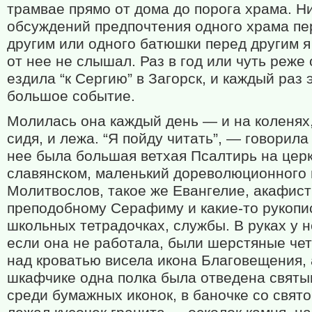
трамвае прямо от дома до порога храма. Н
обсуждений предпочтения одного храма пе
другим или одного батюшки перед другим я
от нее не слышал. Раз в год или чуть реже
ездила “к Сергию” в Загорск, и каждый раз 
большое событие.
Молилась она каждый день — и на коленях, 
сидя, и лежа. “Я пойду читать”, — говорила
нее была большая ветхая Псалтирь на цер
славянском, маленький дореволюционного
Молитвослов, такое же Евангелие, акафист
преподобному Серафиму и какие-то рукопи
школьных тетрадочках, службы. В руках у н
если она не работала, были шерстяные четк
над кроватью висела икона Благовещения, 
шкафчике одна полка была отведена святы
среди бумажных иконок, в баночке со свят