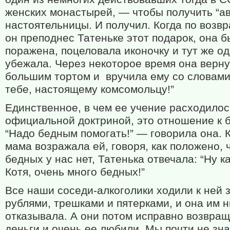
женских монастырей, — чтобы получить “ав
настоятельницы. И получил. Когда по возв
он преподнес Татеньке этот подарок, она 
поражена, поцеловала иконочку и тут же од
убежала. Через некоторое время она верну
большим тортом и
вручила ему со словами
тебе, настоящему комсомольцу!”
Единственное, в чем ее учение расходилос
официальной доктриной, это отношение к 
“Надо бедным помогать!” — говорила она. 
мама возражала ей, говоря, как положено, 
бедных у нас нет, Татенька отвечала: “Ну ка
Котя, очень много бедных!”
Все наши соседи-алкоголики ходили к ней 
рублями, трешками и пятерками, и она им н
отказывала. А они потом исправно возвра
деньги и очень ее любили. Мы почти не зн