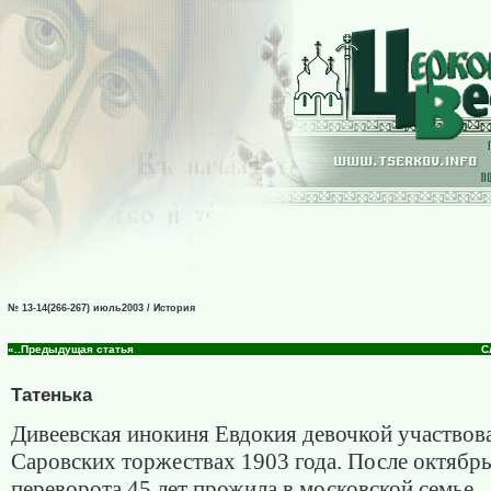
№ 13-14(266-267) июль2003 / История
«..Предыдущая статья
С
Татенька
Дивеевская инокиня Евдокия девочкой участвова
Саровских торжествах 1903 года. После октябр
переворота 45 лет прожила в московской семье