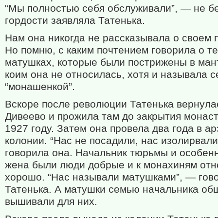
“Мы полностью себя обслуживали”, — не б
гордости заявляла Татенька.
Нам она никогда не рассказывала о своем 
Но помню, с каким почтением говорила о т
матушках, которые были пострижены в ман
коим она не относилась, хотя и называла с
“монашенкой”.
Вскоре после революции Татенька вернула
Дивеево и прожила там до закрытия монас
1927 году. Затем она провела два года в а
колонии. “Нас не посадили, нас изолирвали
говорила она. Начальник тюрьмы и особенн
жена были люди добрые и к монахиням отн
хорошо. “Нас называли матушками”, — гов
Татенька. А матушки семью начальника об
вышивали для них.