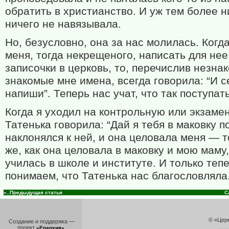
обратить в христианство. И уж тем более н
ничего не навязывала.
Но, безусловно, она за нас молилась. Когд
меня, тогда некрещеного, написать для нее
записочки в церковь, то, перечислив незна
знакомые мне имена, всегда говорила: “И с
напиши”. Теперь нас учат, что так поступат
Когда я уходил на контрольную или экзамен
Татенька говорила: “Дай я тебя в маковку п
наклонялся к ней, и она целовала меня — т
же, как она целовала в маковку и мою маму,
училась в школе и институте. И только теп
понимаем, что Татенька нас благословляла
«..Предыдущая статья
С
© «Цер
Создание и поддержка —
проект
.
«Епархия»