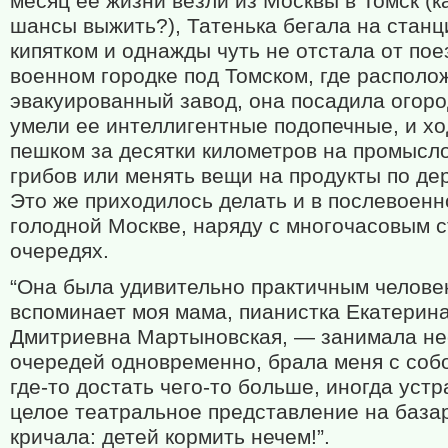
месяц ее жизни везли из Москвы в Томск (к
шансы выжить?), Татенька бегала на станц
кипятком и однажды чуть не отстала от пое
военном городке под Томском, где располо
эвакуированный завод, она посадила огород
умели ее интеллигентные подопечные, и х
пешком за десятки километров на промысл
грибов или менять вещи на продукты по де
Это же приходилось делать и в послевоенн
голодной Москве, наряду с многочасовым 
очередях.
“Она была удивительно практичным челове
вспоминает моя мама, пианистка Екатерин
Дмитриевна Мартыновская, — занимала не
очередей одновременно, брала меня с соб
где-то достать чего-то больше, иногда уст
целое театральное представление на база
кричала: детей кормить нечем!”.