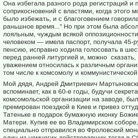
Она избегала разного рода регистраций и 
соприкосновений с властями, когда этого 
было избежать, и с благоговением говорила
раньшное время...” Но при этом была абсо
лояльным, чуждым всякой оппозиционност
человеком — имела паспорт, получала 45-
пенсию, исправно ходила голосовать в шес
перед ранней литургией и, можно
сказать,
уважением относилась к различным органи
том числе к комсомолу и коммунистической
Мой дядя, Андрей Дмитриевич Мартыновск
вспоминает, как в 60-е годы, будучи секрет
комсомольской организации на заводе, бы
премирован поездкой в Киев и привез отту
Татеньке в подарок бумажную иконку Божи
Матери. Купив ее во Владимирском соборе,
специально отправился во Фроловский мо
один из немногих действовавших тогда в 