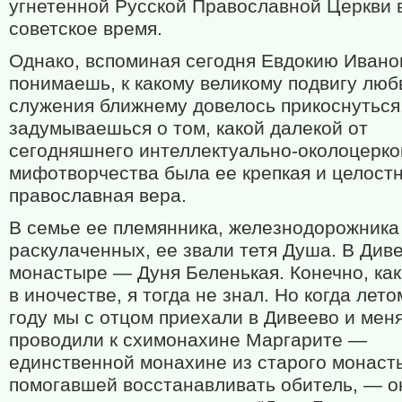
угнетенной Русской Православной Церкви 
советское время.
Однако, вспоминая сегодня Евдокию Ивано
понимаешь, к какому великому подвигу люб
служения ближнему довелось прикоснуться
задумываешься о том, какой далекой от
сегодняшнего интеллектуально-околоцерко
мифотворчества была ее крепкая и целост
православная вера.
В семье ее племянника, железнодорожника
раскулаченных, ее звали тетя Душа. В Див
монастыре — Дуня Беленькая. Конечно, как
в иночестве, я тогда не знал. Но когда лет
году мы с отцом приехали в Дивеево и мен
проводили к схимонахине Маргарите —
единственной монахине из старого монаст
помогавшей восстанавливать обитель, — о