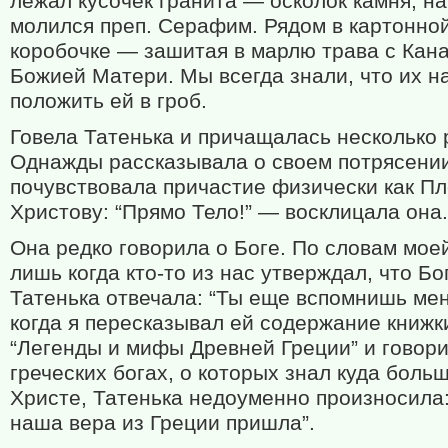
лежал кусочек гранита — осколок камня, н
молился преп. Серафим. Рядом в картонно
коробочке — зашитая в марлю трава с Кан
Божией Матери. Мы всегда знали, что их н
положить ей в гроб.
Говела Татенька и причащалась несколько р
Однажды рассказывала о своем потрясении
почувствовала причастие физически как Пл
Христову: “Прямо Тело!” — восклицала она.
Она редко говорила о Боге. По словам мое
лишь когда кто-то из нас утверждал, что Бог
Татенька отвечала: “Ты еще вспомнишь мен
когда я пересказывал ей содержание книжк
“Легенды и мифы Древней Греции” и говори
греческих богах, о которых знал куда больш
Христе, Татенька недоуменно произносила: 
наша вера из Греции пришла”.