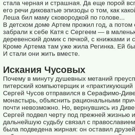
стала черная и страшная. Да еще порой вс
его речи диковатые эпизоды о том, как како
Леша бил маму сковородкой по голове...
В детском доме Артем прожил год, а потом 
забрали к себе Катя с Сергеем — в малень
деревенский домик с печкой, с книжками и 
Кроме Артема там уже жила Регинка. Ей бы
И стали они жить вместе.
Искания Чусовых
Почему в минуту душевных метаний преус
питерский компьютерщик и «практикующий 
Сергей Чусов отправился в Серафимо-Див
монастырь, объяснить рациональными при
почти невозможно. Но, вернувшись из Диве
Сергей подвел черту под прежней жизнью 
дальнейшую судьбу связал с православием
была подведена жирная: он оставил друзей