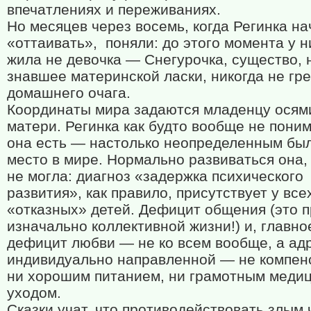
впечатлениях и переживаниях.
Но месяцев через восемь, когда Регинка н
«оттаивать»,
поняли: до этого момента у н
жила не девочка — Снегурочка, существо, 
знавшее материнской ласки, никогда не гр
домашнего очага.
Координаты мира задаются младенцу осями
матери. Регинка как будто вообще не поним
она есть — настолько неопределенным бы
место в мире. Нормально развиваться она,
не могла: диагноз «задержка психического
развития», как правило, присутствует у все
«отказных» детей. Дефицит общения (это 
изначально коллективной жизни!) и, главно
дефицит любви — не ко всем вообще, а ад
индивидуально направленной — не компен
ни хорошим питанием, ни грамотным меди
уходом.
Сказки учат, что противодействовать злым