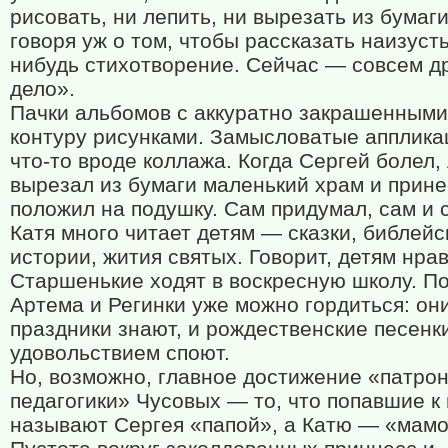
рисовать, ни лепить, ни вырезать из бумаги
говоря уж о том, чтобы рассказать наизусть
нибудь стихотворение. Сейчас — совсем д
дело».
Пачки альбомов с аккуратно закрашенными
контуру рисунками. Замысловатые апплик
что-то вроде коллажа. Когда Сергей болел,
вырезал из бумаги маленький храм и прине
положил на подушку. Сам придумал, сам и 
Катя много читает детям — сказки, библейс
истории, жития святых. Говорит, детям нрав
Старшенькие ходят в воскресную школу. П
Артема и Регинки уже можно гордиться: он
праздники знают, и рождественские песенк
удовольствием споют.
Но, возможно, главное достижение «патро
педагогики» Чусовых — то, что попавшие к
называют Сергея «папой», а Катю — «мамо