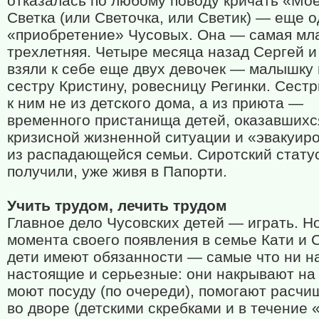
отказалась по любому поводу кричать «Мое
Светка (или Светочка, или Светик) — еще 
«приобретение» Чусовых. Она — самая мл
трехлетняя. Четыре месяца назад Сергей и
взяли к себе еще двух девочек — малышку 
сестру Кристину, ровесницу Регинки. Сест
к ним не из детского дома, а из приюта —
временного пристанища детей, оказавшихс
кризисной жизненной ситуации и «эвакуир
из распадающейся семьи. Сиротский стату
получили, уже живя в Папорти.
Учить трудом, лечить трудом
Главное дело Чусовских детей — играть. Но
момента своего появления в семье Кати и 
дети имеют обязанности — самые что ни н
настоящие и серьезные: они накрывают на 
моют посуду (по очереди), помогают расчи
во дворе (детскими скребками и в течение 