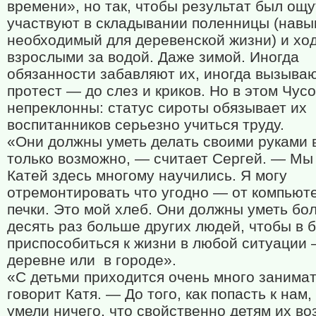
времени», но так, чтобы результат был ощ
участвуют в складывании поленницы (навы
необходимый для деревенской жизни) и ход
взрослыми за водой. Даже зимой. Иногда
обязанности забавляют их, иногда вызываю
протест — до слез и криков. Но в этом Чус
непреклонны: статус сироты обязывает их
воспитанников серьезно учиться труду.
«Они должны уметь делать своими руками в
только возможно, — считает Сергей. — Мы 
Катей здесь многому научились. Я могу
отремонтировать что угодно — от компьют
печки. Это мой хлеб. Они должны уметь бо
десять раз больше других людей, чтобы в 
приспособиться к жизни в любой ситуации 
деревне или
в городе».
«С детьми приходится очень много занима
говорит Катя. — До того, как попасть к нам,
умели ничего, что свойственно детям их во