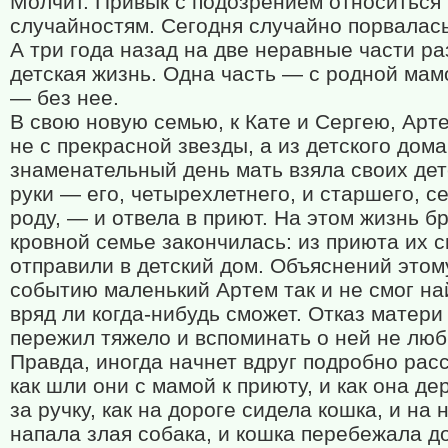
Молчит. Привык с подозрением относиться 
случайностям. Сегодня случайно порвалась
А три года назад на две неравные части р
детская жизнь. Одна часть — с родной мам
— без нее.
В свою новую семью, к Кате и Сергею, Арт
не с прекрасной звезды, а из детского дома
знаменательный день мать взяла своих дет
руки — его, четырехлетнего, и старшего, с
роду, — и отвела в приют. На этом жизнь б
кровной семье закончилась: из приюта их с
отправили в детский дом. Объяснений этом
событию маленький Артем так и не смог на
вряд ли когда-нибудь сможет. Отказ матери
пережил тяжело и вспоминать о ней не люб
Правда, иногда начнет вдруг подробно рас
как шли они с мамой к приюту, и как она де
за ручку, как на дороге сидела кошка, и на 
напала злая собака, и кошка перебежала до