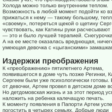
Холода можно только внутренним теплом.
Возможность в любой момент подойти ко в
прижаться к нему — такому большому, тепл
«своему», потереться щекой о щетину Серг
чувствовать, как Катины руки расчесывают
— это и было лучшей терапией. Снегурочка
А на ее месте оказалась вреднющая, ничег
умеющая девочка с «цыганскими» замашка
Издержки преображения
К «преображению» пятилетнего Артема,
появившегося в доме чуть позже Регинки, К
Сергеем были уже психологически готовы. 
от девочки, Артем провел в детском доме вс
Но детдомовская жизнь и за этот период ус
наложить на ребенка калечащую печать.
К моменту появления в Папорти Артем усп
погостить в четырех семьях. Добрые люди