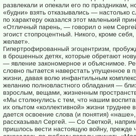
развлекали и опекали его по праздникам, н
«будни» взять отказывались — настолько 
по характеру оказался этот маленький прин
«Отличный парень, — говорил о нем Серге
эгоист стопроцентный. Никого, кроме себя,
желает».
Гипертрофированный эгоцентризм, пробу
в брошенных детях, которые обретают нов
— явление закономерное и объяснимое. Ре
словно пытается наверстать упущенное в 
жизни, давая волю инфантильным комплек
желанию полновластного обладания — бли
взрослым, вещами, жизненным пространст
«Мы столкнулись с тем, что нашим воспита
их опытом «коллективной» жизни труднее в
дается освоение слова (и понятия) «наше»
рассказывал Сергей. — Со Светкой, напри
пришлось вести настоящую войну, прежде 