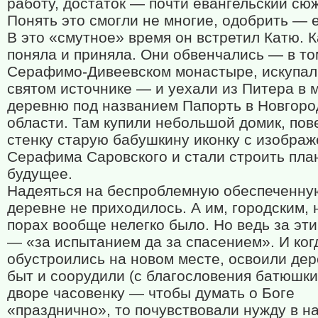
работу, достаток — почти евангельский сюж
Понять это смогли не многие, одобрить — 
В это «смутное» время он встретил Катю. К
поняла и приняла. Они обвенчались — в то
Серафимо-Дивеевском монастыре, искупал
святом источнике — и уехали из Питера в 
деревню под названием Папорть в Новгоро
области. Там купили небольшой домик, пов
стенку старую бабушкину иконку с изобра
Серафима Саровского и стали строить пла
будущее.
Надеяться на беспроблемную обеспеченну
деревне не приходилось. А им, городским, 
порах вообще нелегко было. Но ведь за эти
— «за испытанием да за спасением». И ког
обустроились на новом месте, освоили де
быт и соорудили (с благословения батюшки
дворе часовенку — чтобы думать о Боге
«празднично», то почувствовали нужду в 