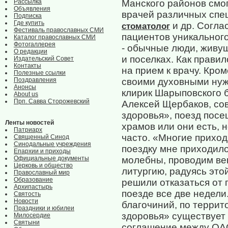
Рассылка
Манского районов смо
Объявления
врачей различных спец
Подписка
Где купить
и др. Согла
стоматолог
Фестиваль православных СМИ
пациентов уникального
Каталог православных СМИ
Фотогаллерея
- обычные люди, живу
О редакции
и поселках. Как прави
Издательский Совет
Контакты
на прием к врачу. Кром
Полезные ссылки
Поздравления
своими духовными нуж
Анонсы
клирик Шарыповского 
About us
Прп. Савва Сторожевский
Алексей Щербаков, сов
здоровья», поезд посе
Ленты новостей
храмов или они есть, 
Патриарх
часто. «Многие приходя
Священный Синод
Синодальные учреждения
поездку мне приходило
Епархии и приходы
Официальные документы
молебны, проводим вен
Церковь и общество
литургию, радуясь это
Православный мир
Образование
решили отказаться от 
Архипастырь
поезде все две недели
Святость
Новости
благочиний, по террит
Праздники и юбилеи
здоровья» существует 
Милосердие
Святыни
соглашение между ОАО