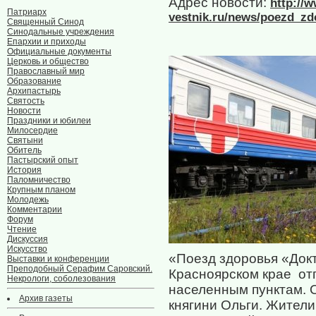
Адрес новости:
http://
Патриарх
vestnik.ru/news/poezd_zd
Священный Синод
Синодальные учреждения
Епархии и приходы
Официальные документы
Церковь и общество
Православный мир
Образование
Архипастырь
Святость
Новости
Праздники и юбилеи
Милосердие
Святыни
Обитель
Пастырский опыт
История
Паломничество
Крупным планом
Молодежь
Комментарии
Форум
Чтение
Дискуссия
Искусство
«Поезд здоровья «Докт
Выставки и конференции
Преподобный Серафим Саровский.
Красноярском крае от
Некрологи, соболезования
населенным пунктам. 
Архив газеты
княгини Ольги. Жители