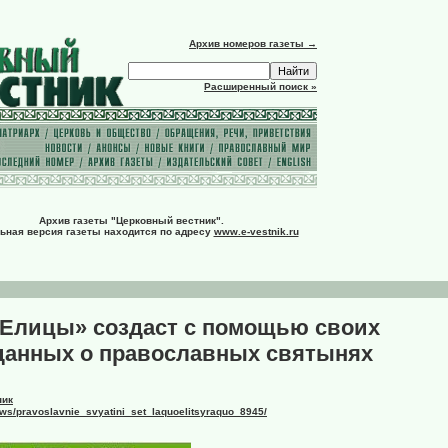
Архив номеров газеты →
Расширенный поиск »
Архив газеты "Церковный вестник".
ьная версия газеты находится по адресу
www.e-vestnik.ru
«Елицы» создаст с помощью своих
 данных о православных святынях
ник
news/pravoslavnie_svyatini_set_laquoelitsyraquo_8945/