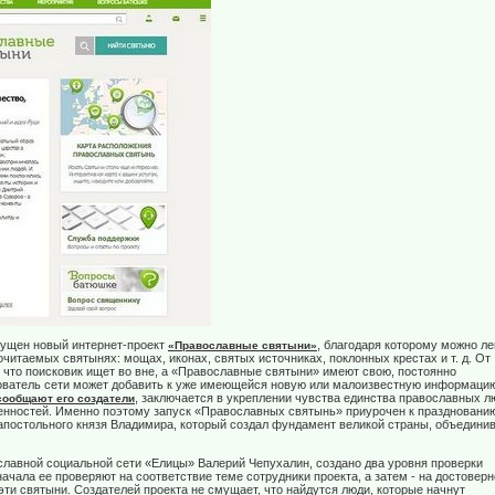
пущен новый интернет-проект
, благодаря которому можно ле
«Православные святыни»
таемых святынях: мощах, иконах, святых источниках, поклонных крестах и т. д. От
о, что поисковик ищет во вне, а «Православные святыни» имеют свою, постоянно
ователь сети может добавить к уже имеющейся новую или малоизвестную информаци
, заключается в укреплении чувства единства православных л
сообщают его создатели
нностей. Именно поэтому запуск «Православных святынь» приурочен к праздновани
апостольного князя Владимира, который создал фундамент великой страны, объедини
славной социальной сети «Елицы» Валерий Чепухалин, создано два уровня проверки
чала ее проверяют на соответствие теме сотрудники проекта, а затем - на достоверн
эти святыни. Создателей проекта не смущает, что найдутся люди, которые начнут