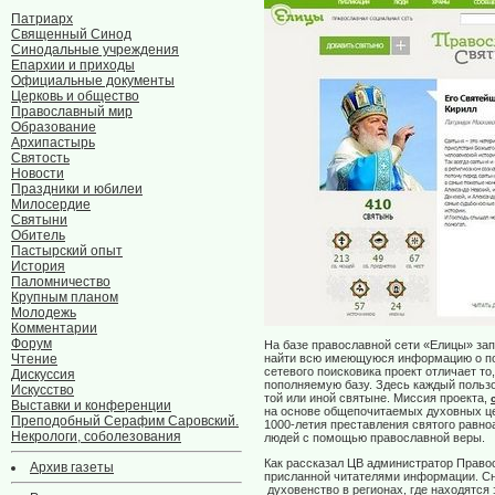
Патриарх
Священный Синод
Синодальные учреждения
Епархии и приходы
Официальные документы
Церковь и общество
Православный мир
Образование
Архипастырь
Святость
Новости
Праздники и юбилеи
Милосердие
Святыни
Обитель
Пастырский опыт
История
Паломничество
Крупным планом
Молодежь
Комментарии
Форум
На базе православной сети «Елицы» за
Чтение
найти всю имеющуюся информацию о почи
cетевого поисковика проект отличает т
Дискуссия
пополняемую базу. Здесь каждый польз
Искусство
той или иной святыне. Миссия проекта,
Выставки и конференции
на основе общепочитаемых духовных це
Преподобный Серафим Саровский.
1000-летия преставления святого равно
Некрологи, соболезования
людей с помощью православной веры.
Как рассказал ЦВ администратор Право
Архив газеты
присланной читателями информации. Сна
духовенство в регионах, где находятся 