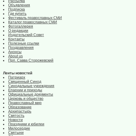
Рассылка
Объявления
Подписка
Где купить
Фестиваль православных СМИ
Каталог православных СМИ
Фотогаллерея
О редакции
Издательский Совет
Контакты
Полезные ссылки
Поздравления
Анонсы
About us
Прп. Савва Сторожевский
Ленты новостей
Патриарх
Священный Синод
Синодальные учреждения
Епархии и приходы
Официальные документы
Церковь и общество
Православный мир
Образование
Архипастырь
Святость
Новости
Праздники и юбилеи
Милосердие
Святыни