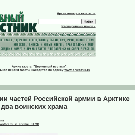
Архив номеров газеты →
Расширенный поиск »
Архив газеты "Церковный вестник".
ьная версия газеты находится по адресу
www.e-vestnik.ru
ии частей Российской армии в Арктике
 два воинских храма
ник
news/hrami_v_arktike_8179/