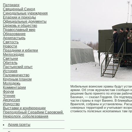
Патриарх
Священный Синод
Синодальные учреждения
Епархии и приходы
Официальные документы
Церковь и общество
Православный мир
Образование
Архипастырь
Святость
Новости
Праздники и юбилеи
Милосердие
Святыни
Обитель
Пастырский опыт
История
Паломничество
Крупным планом
Молодежь
Мобильные воинские храмы будут устан
Комментарии
армии. Об этом журналистам сообщил на
Форум
решение было принято по итогам рабоче
Чтение
Бахина», — сказал Гордеев. Он подтвер
Дискуссия
части страны в порт Ванино. В ближай
Искусство
Врангеля, собраны и установлены. Расш
северных территорий и учитывает возро
Выставки и конференции
стоимость полезных ископаемых там пр
Преподобный Серафим Саровский.
Некрологи, соболезования
Архив газеты