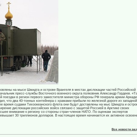
овлены на мысе Шмидта и острове Врангеля в местах дислокации частей Российской
чальник пресс-службы Восточного военного округа полковник Александр Гордеев. «Т
й поездки в регион первого заместителя министра обороны РФ генерала армии Аркади
дил, что два 40-тонных контейнера с храмами прибыли по железной дороге из западной
шее время судами Тихоокеанского флота они будут доставлены на мыс Шмидта и остро
ирение дислокации российских войск связано с защитой Россией в Арктике своих
сшее внимание к региону со стороны стран-членов НАТО. По оценкам экспертов
евышает 30 триллионов долларов. В настоящее время начинается их активное освоен
Все новости ра