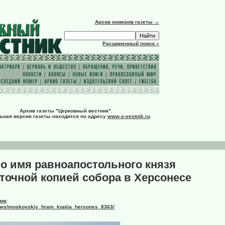
Архив номеров газеты →
Расширенный поиск »
Архив газеты "Церковный вестник".
ьная версия газеты находится по адресу
www.e-vestnik.ru
о имя равноапостольного князя
точной копией собора в Херсонесе
ник
/news/moskovskiy_hram_kopija_hersones_8363/