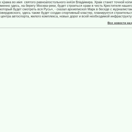
о храма во имя святого равноапостольного князя Владимира. Храм станет точной коп
менно здесь, на берегу Москва-реки, будет строиться храм в честь Крестителя нашег
который будет смотреть вся Русь», - сказал архиепископ Марк в беседе с журналиста
ердовского, здесь также будет создан спортивный кластер, планируется строительс
, центра автоспорта, жилого комплекса, новых дорог и всей необходимой инфраструкту
Все новости ра