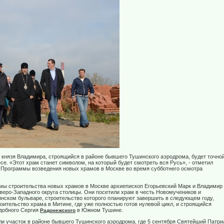
 князя Владимира, строящийся в районе бывшего Тушинского аэродрома, будет точно
се. «Этот храм станет символом, на который будет смотреть вся Русь», - отметил
р Программы возведения новых храмов в Москве во время субботнего осмотра
ы строительства новых храмов в Москве архиепископ Егорьевский Марк и Владимир
еро-Западного округа столицы. Они посетили храм в честь Новомучеников и
нском бульваре, строительство которого планируют завершить в следующем году,
оительство храма в Митине, где уже полностью готов нулевой цикл, и строящийся
добного Сергия
в Южном Тушине.
Радонежского
ли участок в районе бывшего Тушинского аэродрома, где 5 сентября Святейший Патри