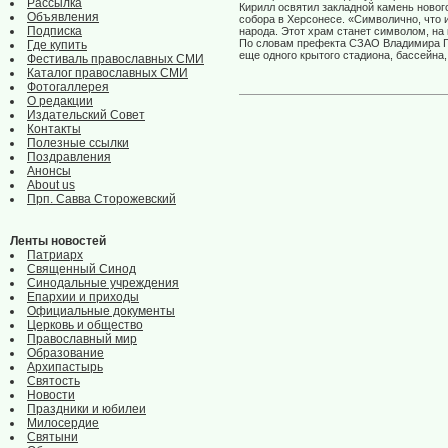
Рассылка
Кирилл освятил закладной камень новог
Объявления
собора в Херсонесе. «Символично, что и
Подписка
народа. Этот храм станет символом, на 
По словам префекта СЗАО Владимира Гов
Где купить
еще одного крытого стадиона, бассейна
Фестиваль православных СМИ
Каталог православных СМИ
Фотогаллерея
О редакции
Издательский Совет
Контакты
Полезные ссылки
Поздравления
Анонсы
About us
Прп. Савва Сторожевский
Ленты новостей
Патриарх
Священный Синод
Синодальные учреждения
Епархии и приходы
Официальные документы
Церковь и общество
Православный мир
Образование
Архипастырь
Святость
Новости
Праздники и юбилеи
Милосердие
Святыни