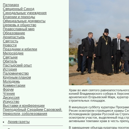
Патриарх
Священный Синод
Синодальные учреждения
Епархии и приходы
Официальные документы
Церковь и общество
Православный мир
Образование
Архипастырь
Святость
Новости
Праздники и юбилеи
Милосердие
Святыни
Обитель
Пастырский опыт
История
Паломничество
Крупным планом
Молодежь
Комментарии
Форум
Храм во имя святого равноапостольного
Чтение
копией Владимирского собора в Херсоне
архиепископ Егорьевский Марк, курато
Дискуссия
строительных площадок.
Искусство
Выставки и конференции
В минувшую субботу кураторы Программ
Преподобный Серафим Саровский.
Ресин осмотрели строящиеся храмы Сев
Некрологи, соболезования
Исповедников Церкви Русской на Строги
осмотрели участок, выделенный под стр
активными темпами храм в честь препо
Архив газеты
В завершение объезда кураторы посети