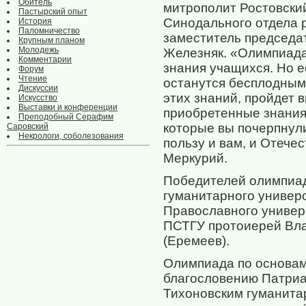
Обитель
митрополит Ростовски
Пастырский опыт
Синодального отдела р
История
Паломничество
заместитель председа
Крупным планом
Молодежь
Железняк. «Олимпиада
Комментарии
знания учащихся. Но е
Форум
Чтение
останутся бесплодным
Дискуссии
этих знаний, пройдет 
Искусство
Выставки и конференции
приобретенные знания
Преподобный Серафим
которые вы почерпнули
Саровский
Некрологи, соболезования
пользу и вам, и Отече
Меркурий.
Победителей олимпиад
гуманитарного универ
Православного универ
ПСТГУ протоиерей Вла
(Еремеев).
Олимпиада по основам
благословению Патриа
Тихоновским гуманита