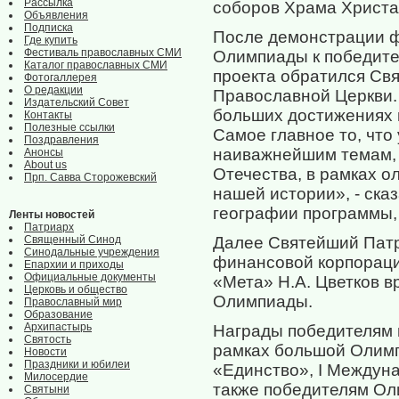
Рассылка
соборов Храма Христа
Объявления
Подписка
После демонстрации 
Где купить
Фестиваль православных СМИ
Олимпиады к победите
Каталог православных СМИ
проекта обратился Св
Фотогаллерея
О редакции
Православной Церкви.
Издательский Совет
больших достижениях в
Контакты
Полезные ссылки
Самое главное то, что
Поздравления
наиважнейшим темам, 
Анонсы
About us
Отечества, в рамках 
Прп. Савва Сторожевский
нашей истории», - ска
географии программы, 
Ленты новостей
Патриарх
Священный Синод
Далее Святейший Патр
Синодальные учреждения
финансовой корпораци
Епархии и приходы
Официальные документы
«Мета» Н.А. Цветков в
Церковь и общество
Олимпиады.
Православный мир
Образование
Архипастырь
Награды победителям 
Святость
рамках большой Олим
Новости
Праздники и юбилеи
«Единство», I Междуна
Милосердие
также победителям Ол
Святыни