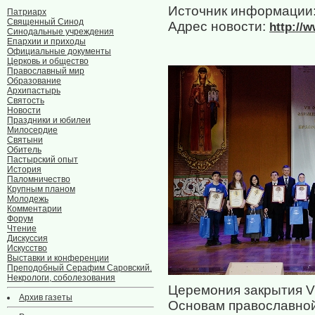
Источник информации
Патриарх
Священный Синод
Адрес новости:
http://
Синодальные учреждения
Епархии и приходы
Официальные документы
Церковь и общество
Православный мир
Образование
Архипастырь
Святость
Новости
Праздники и юбилеи
Милосердие
Святыни
Обитель
Пастырский опыт
История
Паломничество
Крупным планом
Молодежь
Комментарии
Форум
Чтение
Дискуссия
Искусство
Выставки и конференции
Преподобный Серафим Саровский.
Некрологи, соболезования
Церемония закрытия V
Архив газеты
Основам православной