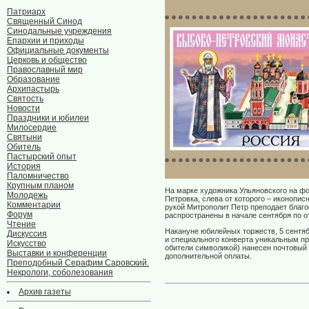
Патриарх
Священный Синод
Синодальные учреждения
Епархии и приходы
Официальные документы
Церковь и общество
Православный мир
Образование
Архипастырь
Святость
Новости
Праздники и юбилеи
Милосердие
Святыни
Обитель
Пастырский опыт
История
Паломничество
Крупным планом
На марке художника Ульяновского на фо
Молодежь
Петровка, слева от которого – иконопи
Комментарии
рукой Митрополит Петр преподает благ
Форум
распространены в начале сентября по о
Чтение
Накануне юбилейных торжеств, 5 сентяб
Дискуссия
и специального конверта уникальным п
Искусство
обители символикой) нанесен почтовый 
Выставки и конференции
дополнительной оплаты.
Преподобный Серафим Саровский.
Некрологи, соболезования
Архив газеты