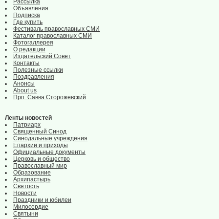
Рассылка
Объявления
Подписка
Где купить
Фестиваль православных СМИ
Каталог православных СМИ
Фотогаллерея
О редакции
Издательский Совет
Контакты
Полезные ссылки
Поздравления
Анонсы
About us
Прп. Савва Сторожевский
Ленты новостей
Патриарх
Священный Синод
Синодальные учреждения
Епархии и приходы
Официальные документы
Церковь и общество
Православный мир
Образование
Архипастырь
Святость
Новости
Праздники и юбилеи
Милосердие
Святыни