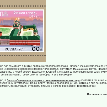
не еле заметного в густой дымке мегаполиса изображен монастырский комплекс по у
сное изображение небесного покровителя обители святителя
Петра. Правой
Московского
ословение, а левой держит Евангелие. Юбилейные марки 19-рублевым номиналом буду
тделениям связи, где их смогут приобрести все желающие.
ря, в
состоится гашение м
Высоко-Петровском мужском ставропигиальном монастыре
раздничным штемпелем. На конверте (также с посвященной 700-летию со дня основан
символ, позволяющий отправить письмо в нем по российской территории без
Все новости ра