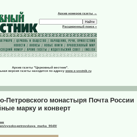
Архив номеров газеты →
Расширенный поиск »
Архив газеты "Церковный вестник".
ьная версия газеты находится по адресу
www.e-vestnik.ru
о-Петровского монастыря Почта России
ные марку и конверт
ник
news/vysoko-petrovskaya_marka_9049/