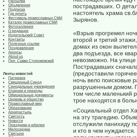
Рассылка
Объявления
пострадавших. О дета
Подписка
настоятель храма св.б
Где купить
Фестиваль православных СМИ
Зырянов.
Каталог православных СМИ
Фотогаллерея
О редакции
«Взрыв прогремел ноч
Издательский Совет
второй и третий этажи
Контакты
Полезные ссылки
домах из окон вылетел
Поздравления
Анонсы
два подъезда, все ква
About us
невозможно. На улице 
Прп. Савва Сторожевский
Пострадавших сначала
(предоставили горяче
Ленты новостей
Патриарх
ночь вело поисковые р
Священный Синод
разрушенным домом. П
Синодальные учреждения
Епархии и приходы
том числе маленький 
Официальные документы
Церковь и общество
трое находятся в боль
Православный мир
Образование
«Социальный отдел Ха
Архипастырь
на эту трагедию. Объя
Святость
Новости
отслужили панихиду п
Праздники и юбилеи
Милосердие
и кто в чем нуждается
Святыни