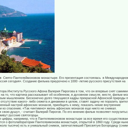
 в Свято-Пантелеймоновом монастыре. Его презентация состоялась в Международно
сия сегодня». Создание фильма приурочено к 1000 -летию русского присутствия на
тора Института Русского Афона Валерия Пирогова в том, что он впервые снят самими
на то, что картина рассказывает об особенном, в духовном смысле, месте, фильм мо
овым мышлением. Бесконечно долго тянущиеся кадры прекрасной Афонской природы 
тсутствие какого- либо сюжета и динамики в целом, ставят задачу не поразить зрите
твенный настрой афонских монахов, приобщить к нему, показать некие внутренние
дти ко спасению. «Так «интимно» жизнь афонских монахов еще никто не снимал.
 свою душу», - считает Валерий Пирогов. По его мнению фильм позволяет погрузитьс
ивут русские святогорцы.
 цифры, например, что в Пантелеимоновом монастыре за все время его существова
тся о фотолаборатории Пантелеимонова монастыря, открытой в 1860 году. Среди нын
коло тысячи) есть и уникальный снимок, запечатлевший Пресвятую Богородицу (сним