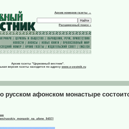
Архив номеров газеты →
Расширенный поиск »
Архив газеты "Церковный вестник".
ьная версия газеты находится по адресу
www.e-vestnik.ru
о русском афонском монастыре состоит
ник
news/russkiy_monastir_na_afone_9457/