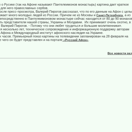
 о Русике (так на Афоне называют Пантелеимонов монастырь) картина дает краткое
 для него православных сербов.
сле пресс-просмотра, Валерий Пирогов рассказал, что по его данным на Афон с цел
зжает много молодых людей из России. Причем не из Москвы и
, а из
Санкт-Петербурга
Непосредственно в Пантелеимоновом монастыре сейчас находится от 80 до 90 монахов
сть представители нашей страны, Украины и Молдавии. Их принимают очень охотно, в
 Валерий Пирогов. - Потому что они любят трудиться и большие молитвенники».
ся несколько лет, техническое сопровождение и информационную поддержку авторам
 Афона и Международный институт афонского наследия на Украине.
х часов. Премьерный показ картины на телевидении запланирован на 28 февраля на
 чего он будет представлен и на портале
.
«Русский Афон»
Все новости ра