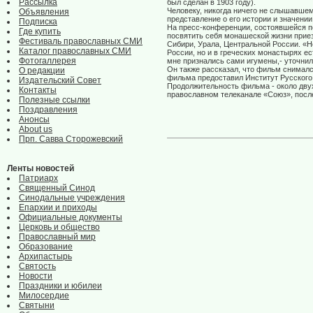
Рассылка
был сделан в 1903 году).
Человеку, никогда ничего не слышавшем
Объявления
представление о его истории и значении
Подписка
На пресс-конференции, состоявшейся по
Где купить
посвятить себя монашеской жизни прие
Фестиваль православных СМИ
Сибири, Урала, Центральной России. «
Каталог православных СМИ
России, но и в греческих монастырях е
Фотогаллерея
мне признались сами игумены,- уточнил
Он также рассказал, что фильм снимал
О редакции
фильма предоставил Институт Русского
Издательский Совет
Продолжительность фильма - около дву
Контакты
православном телеканале «Союз», после
Полезные ссылки
Поздравления
Анонсы
About us
Прп. Савва Сторожевский
Ленты новостей
Патриарх
Священный Синод
Синодальные учреждения
Епархии и приходы
Официальные документы
Церковь и общество
Православный мир
Образование
Архипастырь
Святость
Новости
Праздники и юбилеи
Милосердие
Святыни