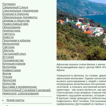
Патриарх
Священный Синод
Синодальные учреждения
Епархии и приходы
Официальные документы
Церковь и общество
Православный мир
Образование
Архипастырь
Святость
Новости
Праздники и юбилеи
Милосердие
Святыни
Обитель
Пастырский опыт
История
Паломничество
Крупным планом
Афонские монахи сняли фильм о жизни
Молодежь
Мультимедийном пресс-центре МИА «Рос
Комментарии
Афоне.
Форум
Уникальность фильма, по словам дирек
Чтение
афонскими монахами. Однако несмотря 
Дискуссия
вызвать разочарование у людей с клип
Искусство
непрерывные молитвенные песнопения, о
Выставки и конференции
экзотикой, а отразить внутренний моли
ориентиры - как нужно молиться, как и
Преподобный Серафим Саровский.
Святогорские отцы впервые открыли нам
Некрологи, соболезования
пережить ощущение молитвы, которым ж
В фильме также приводятся любопытные
Архив газеты
подвизалось 4612 человек. Рассказывае
оцифрованных фотографий (а таковых о