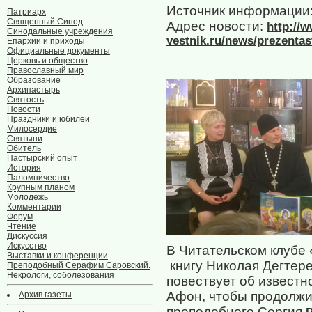
Источник информации
Патриарх
Священный Синод
Адрес новости:
http://
Синодальные учреждения
vestnik.ru/news/prezenta
Епархии и приходы
Официальные документы
Церковь и общество
Православный мир
Образование
Архипастырь
Святость
Новости
Праздники и юбилеи
Милосердие
Святыни
Обитель
Пастырский опыт
История
Паломничество
Крупным планом
Молодежь
Комментарии
Форум
Чтение
Дискуссия
Искусство
В Читательском клубе
Выставки и конференции
книгу Николая Дегтер
Преподобный Серафим Саровский.
Некрологи, соболезования
повествует об извест
Афон, чтобы продолжи
Архив газеты
преподобного Сергия