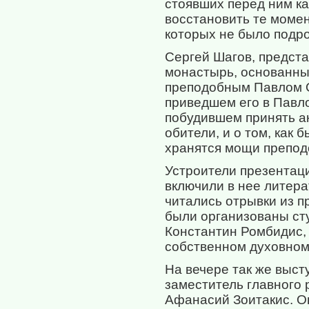
стоявших перед ним ка
восстановить те момен
которых не было подро
Сергей Шагов, предст
монастырь, основанны
преподобным Павлом О
приведшем его в Павл
побудившем принять а
обители, и о том, как
хранятся мощи препод
Устроители презентац
включили в нее литер
читались отрывки из п
были организованы ст
Константин Ромбидис, 
собственном духовном 
На вечере так же выст
заместитель главного 
Афанасий Зоитакис. Он