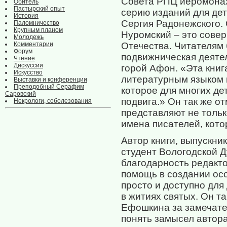
Совета РПЦ иеромонах
Обитель
Пастырский опыт
серию изданий для де
История
Сергия Радонежского. 
Паломничество
Крупным планом
Нуромский – это сове
Молодежь
Комментарии
Отечества. Читателям 
Форум
подвижническая деятел
Чтение
Дискуссии
горой Афон. «Эта книга
Искусство
литературным языком 
Выставки и конференции
Преподобный Серафим
которое для многих де
Саровский
подвига.» Он так же от
Некрологи, соболезования
представляют не тольк
имена писателей, кото
Автор книги, выпускник
студент Вологодской 
благодарность редакт
помощь в создании осо
просто и доступно для
в житиях святых. Он т
Ефошкина за замечате
понять замысел автора