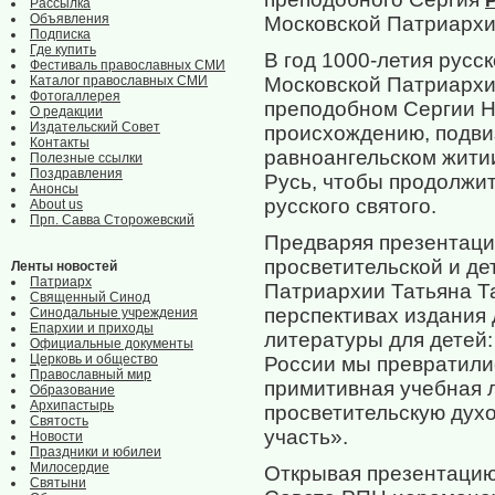
Рассылка
Объявления
Московской Патриархи
Подписка
Где купить
В год 1000-летия русс
Фестиваль православных СМИ
Каталог православных СМИ
Московской Патриархии
Фотогаллерея
преподобном Сергии Н
О редакции
Издательский Совет
происхождению, подвиз
Контакты
равноангельском жити
Полезные ссылки
Поздравления
Русь, чтобы продолжит
Анонсы
русского святого.
About us
Прп. Савва Сторожевский
Предваряя презентаци
просветительской и де
Ленты новостей
Патриарх
Патриархии Татьяна Та
Священный Синод
перспективах издания 
Синодальные учреждения
Епархии и приходы
литературы для детей:
Официальные документы
Церковь и общество
России мы превратилис
Православный мир
примитивная учебная л
Образование
Архипастырь
просветительскую дух
Святость
участь».
Новости
Праздники и юбилеи
Милосердие
Открывая презентацию
Святыни