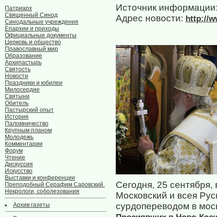
Источник информации
Патриарх
Священный Синод
Адрес новости:
http://
Синодальные учреждения
Епархии и приходы
Официальные документы
Церковь и общество
Православный мир
Образование
Архипастырь
Святость
Новости
Праздники и юбилеи
Милосердие
Святыни
Обитель
Пастырский опыт
История
Паломничество
Крупным планом
Молодежь
Комментарии
Форум
Чтение
Дискуссия
Искусство
Выставки и конференции
Сегодня, 25 сентября,
Преподобный Серафим Саровский.
Некрологи, соболезования
Московский и всея Рус
сурдопереводом в мос
Архив газеты