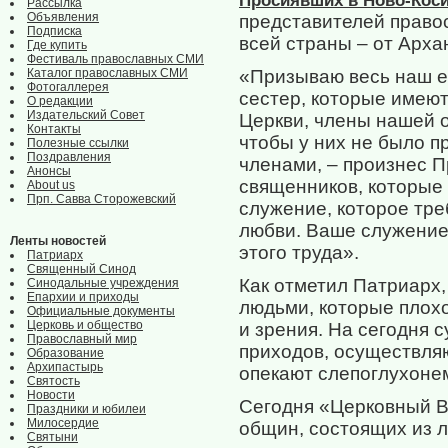
Просиявших в Ново-Кос
Рассылка
Объявления
представителей право
Подписка
всей страны – от Арха
Где купить
Фестиваль православных СМИ
Каталог православных СМИ
«Призываю весь наш е
Фотогаллерея
сестер, которые имею
О редакции
Издательский Совет
Церкви, члены нашей 
Контакты
чтобы у них не было п
Полезные ссылки
Поздравления
членами, – произнес П
Анонсы
священников, которые
About us
Прп. Савва Сторожевский
служение, которое тре
любви. Ваше служение
Ленты новостей
этого труда».
Патриарх
Священный Синод
Как отметил Патриарх,
Синодальные учреждения
Епархии и приходы
людьми, которые плох
Официальные документы
Церковь и общество
и зрения. На сегодня
Православный мир
приходов, осуществляю
Образование
Архипастырь
опекают слепоглухоне
Святость
Новости
Сегодня «Церковный 
Праздники и юбилеи
Милосердие
общин, состоящих из 
Святыни