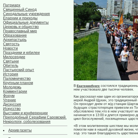
Патриарх
Священный Синод
Синодальные учреждения
Епархии и приходы
Официальные документы
Церковь и общество
Православный мир
Образование
Архипастырь
Святость
Новости
Праздники и юбилеи
Милосердие
Святыни
Обитель
Пастырский опыт
История
Паломничество
Крупным планом
В
состоялся традиционны
Екатеринбурге
Молодежь
нем участвовало две тысячи человек.
Комментарии
Форум
Как рассказал нам один из организаторо
Чтение
иерей Андрей Щукин, это традиционный 
Он проходит днем от ж/д станции Шарта
Дискуссия
будущих страстотерпцев привезли из То
Искусство
обусловлено тем,что в нем участвует м
Выставки и конференции
начинается в 13:00 и длится примерно д
Преподобный Серафим Саровский.
цикл богослужений, посвященных царст
Некрологи, соболезования
«В этом молитвенном шествии мы моли
помогли нам в нашей духовной жизни, ч
Архив газеты
ход- это такая благодарность царственн