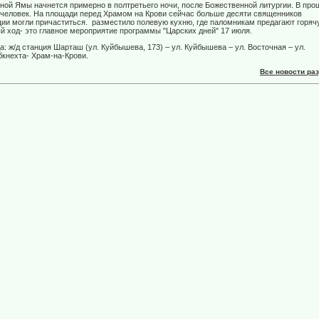
иной Ямы начнется примерно в полтретьего ночи, после Божественной литургии. В пр
. человек. На площади перед Храмом на Крови сейчас больше десяти священников
ии могли причаститься. разместило полевую кухню, где паломникам предагают горяч
й ход- это главное мероприятие программы "Царских дней" 17 июля.
: ж/д станция Шарташ (ул. Куйбышева, 173) – ул. Куйбышева – ул. Восточная – ул.
бкнехта- Храм-на-Крови.
Все новости ра