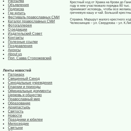
Рассылка
Крестный ход от Храма на Крови до Ган
Объявления
году в нем участвовало порядка 80 тыс
Подписка
принимают исповедь, чтобы все желающ
гречневую кашу и чай. Большой крестны
Где купить
Фестиваль православных СМИ
Справка. Маршрут малого крестного хода
Каталог православных СМИ
Челюскинцев – ул. Свердлова – ул. К.Ли
Фотогаллерея
О редакции
Издательский Совет
Контакты
Полезные ссылки
Поздравления
Анонсы
About us
Прп. Савва Сторожевский
Ленты новостей
Патриарх
Священный Синод
Синодальные учреждения
Епархии и приходы
Официальные документы
Церковь и общество
Православный мир
Образование
Архипастырь
Святость
Новости
Праздники и юбилеи
Милосердие
Святыни