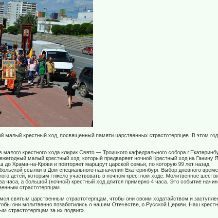
й малый крестный ход, посвященный памяти царственных страстотерпцев. В этом год
в малого крестного хода клирик Свято — Троицкого кафедрального собора г.Екатеринб
ежегодный малый крестный ход, который предваряет ночной Крестный ход на Ганину 
ш до Храма-на-Крови и повторяет маршрут царской семьи, по которую 99 лет назад
больской ссылки в Дом специального назначения Екатеринбург. Выбор дневного врем
ного детей, которым тяжело участвовать в ночном крестном ходе. Молитвенное шеств
ва часа, а большой (ночной) крестный ход длится примерно 4 часа. Это событие начин
венным страстотерпцам.
мся святым царственным страстотерпцам, чтобы они своим ходатайством и заступле
тобы они молитвенно позаботились о нашем Отечестве, о Русской Церкви. Наш крест
ым страстотерпцам за их подвиг».