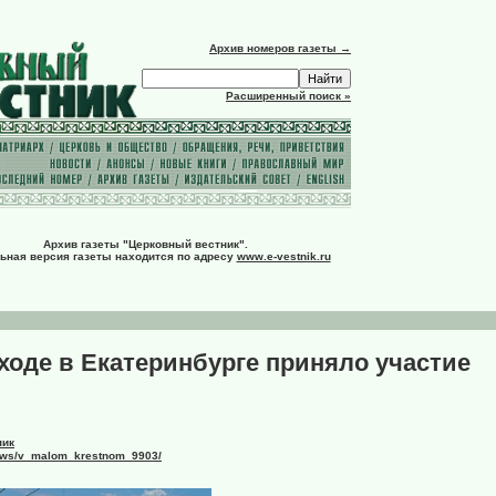
Архив номеров газеты →
Расширенный поиск »
Архив газеты "Церковный вестник".
ьная версия газеты находится по адресу
www.e-vestnik.ru
ходе в Екатеринбурге приняло участие
ник
/news/v_malom_krestnom_9903/