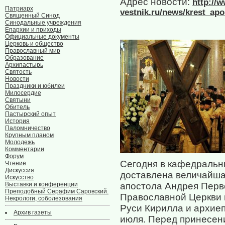
Адрес новости:
http://
Патриарх
vestnik.ru/news/krest_ap
Священный Синод
Синодальные учреждения
Епархии и приходы
Официальные документы
Церковь и общество
Православный мир
Образование
Архипастырь
Святость
Новости
Праздники и юбилеи
Милосердие
Святыни
Обитель
Пастырский опыт
История
Паломничество
Крупным планом
Молодежь
Комментарии
Форум
Сегодня в кафедральн
Чтение
Дискуссия
доставлена величайша
Искусство
Выставки и конференции
апостола Андрея Перв
Преподобный Серафим Саровский.
Православной Церкви 
Некрологи, соболезования
Руси Кирилла и архие
Архив газеты
июля. Перед принесен