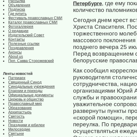
Рассылка
, где ему по
Петербурге
Объявления
количество паломников
Подписка
Где купить
Фестиваль православных СМИ
Сегодня днем крест в
Каталог православных СМИ
Христа Спасителя. По
Фотогаллерея
О редакции
торжественного молебн
Издательский Совет
массового поклонения 
Контакты
Полезные ссылки
позднего вечера 25 июл
Поздравления
Анонсы
Перед возвращением с
About us
белорусские правосла
Прп. Савва Сторожевский
Как сообщил корреспо
Ленты новостей
руководителя столичн
Патриарх
Священный Синод
сотрудничества, нацио
Синодальные учреждения
организациями Юрий Ар
Епархии и приходы
Официальные документы
службы и правоохрани
Церковь и общество
уважительное сопрово
Православный мир
Образование
развернуты пункты про
Архипастырь
Святость
«скорой помощи», пере
Новости
переулка. По предвари
Праздники и юбилеи
Милосердие
осуществляться ежедне
Святыни