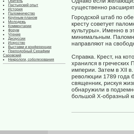
Однако если желающих
Обитель
Пастырский опыт
существенно расширят 
История
Паломничество
Городской штаб по об
Крупным планом
Молодежь
кресту советует палом
Комментарии
культуры». Именно в э
Форум
Чтение
минимальным. Паломн
Дискуссии
направляют на свобод
Искусство
Выставки и конференции
Преподобный Серафим
Саровский
Справка. Крест, на ко
Некрологи, соболезования
хранился в греческих 
империи. Затем в XII 
революции 1789 года б
священник, рискуя жизн
обнаружили в подземн
большой Х-образный ки