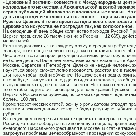
«Церковный вестник» совместно с Международным центр
колокольного искусства и Архангельской школой звонаре
серию публикаций «Колокола и колокольные звоны».
На 
день возрождение колокольных звонов — одна из актуал
Русской Церкви. В то же время за годы советской власти 
церковного искусства не пострадал так, как колокольное.
На сегодняшний день общее количество приходов Русской Пр
Церкви превысило 26 тысяч (из них в России — 12 665), дейст
монастырей.
Если предположить, что каждому храму в среднем требуется
звонаря, то их общее количество должно составить более 50 
Число же школ звонарей, регулярно занимающихся обучением
не более десяти. Наиболее известные из них находятся в Арх
Москве, Саратове и Петербурге. Далеко не каждый человек, 
научиться звону, сможет легко преодолеть расстояние в тыся
для того, чтобы пройти обучение. Но даже если предположить
школа будет выпускать в год до пятидесяти человек, то обще
выпускников за год не превысит пятисот. Не сложно сделать в
того, чтобы подготовить звонарей для всех храмов Русской П
Церкви в России и за рубежом, по самым скромным подсчетам
более... 100 лет.
Кроме теоретических статей, важную роль авторы отводят пр
советам и рекомендациям, которые будут регулярно публиков
рубрике.
В следующем номере вы сможете прочитать интервью с лучш
России, которые соберутся на Звонильную неделю, проводим
ежегодного Пасхального фестиваля в Москве. В статье также 
затронуты проблемы целесообразности проведения конкурсов