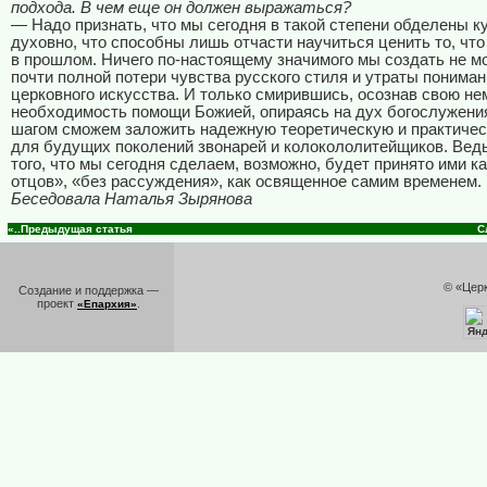
подхода. В чем еще он должен выражаться?
— Надо признать, что мы сегодня в такой степени обделены к
духовно, что способны лишь отчасти научиться ценить то, чт
в прошлом. Ничего по-настоящему значимого мы создать не м
почти полной потери чувства русского стиля и утраты пониман
церковного искусства. И только смирившись, осознав свою не
необходимость помощи Божией, опираясь на дух богослужения
шагом сможем заложить надежную теоретическую и практичес
для будущих поколений звонарей и колокололитейщиков. Ведь
того, что мы сегодня сделаем, возможно, будет принято ими к
отцов», «без рассуждения», как освященное самим временем.
Беседовала Наталья Зырянова
«..Предыдущая статья
С
© «Цер
Создание и поддержка —
проект
.
«Епархия»