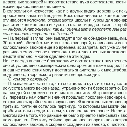
церковных звонарей и несоответствие духа состязательности
жизни православного человека.
В колокольном искусстве, как и в других видах церковных иск
происходит заметный подъем. Восстанавливаются колокольни
отливаются колокола, открываются школы и курсы для звона
развитие колокольного искусства ставит и ряд серьезных про
— Андрей Анатольевич, как вы оцениваете перспективы ра
колокольного искусства в России?
— На первый взгляд, они выглядят вполне обнадеживающими.
30-летний юбилей отметила школа звонарей, начинавшая воз
колокольных звонов еще во времена их запрета, вот уже 15 л
развивается массовое производство отечественных колоколов
действительно, многое сделано за эти годы.
Но не всегда внешнее благополучие соответствует внутренне
оно обусловлено коммерческим фактором или даже модой. Пр
внешние изменения могут достигать значительных масштабов,
подлинного, творческого развития не происходит.
— С чем это связано?
— Признаемся честно: то, что составляло суть и красоту коло
искусства много веков назад, утрачено почти безвозвратно. В
наших дней не дожил почти никто из носителей традиции звонов
бы передать нам опыт и знания прошлых поколений звонарей.
сохранилось крайне мало звукозаписей колокольных звонов п
третьих, почти не осталось партитур, по которым мы могли бы
приблизительно судить о том, что исполнялось ранее. Не оста
многом из-за того, что раньше не было принято записывать зв
помощью нот. Поэтому сейчас правильнее говорить не о возр
колокольных звонов, а скорее о создании их заново, с чистого 