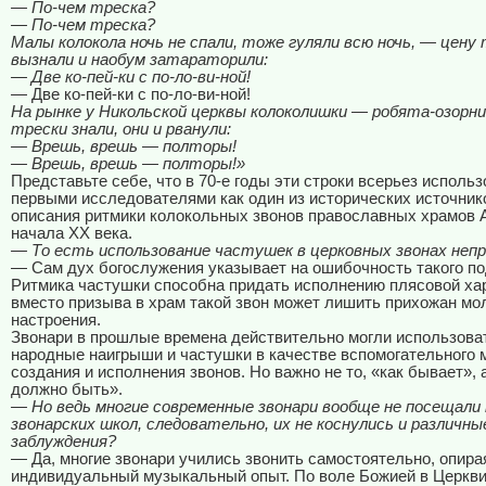
— По-чем треска?
— По-чем треска?
Малы колокола ночь не спали, тоже гуляли всю ночь, — цену 
вызнали и наобум затараторили:
— Две ко-пей-ки с по-ло-ви-ной!
— Две ко-пей-ки с по-ло-ви-ной!
На рынке у Никольской церквы колоколишки — робята-озорн
трески знали, они и рванули:
— Врешь, врешь — полторы!
— Врешь, врешь — полторы!»
Представьте себе, что в 70-е годы эти строки всерьез исполь
первыми исследователями как один из исторических источник
описания ритмики колокольных звонов православных храмов 
начала ХХ века.
— То есть использование частушек в церковных звонах неп
— Сам дух богослужения указывает на ошибочность такого по
Ритмика частушки способна придать исполнению плясовой ха
вместо призыва в храм такой звон может лишить прихожан мо
настроения.
Звонари в прошлые времена действительно могли использоват
народные наигрыши и частушки в качестве вспомогательного 
создания и исполнения звонов. Но важно не то, «как бывает», а
должно быть».
— Но ведь многие современные звонари вообще не посещали 
звонарских школ, следовательно, их не коснулись и различны
заблуждения?
— Да, многие звонари учились звонить самостоятельно, опира
индивидуальный музыкальный опыт. По воле Божией в Церкви