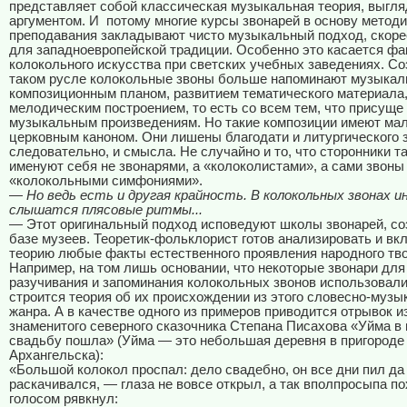
представляет собой классическая музыкальная теория, выгл
аргументом. И
потому многие курсы звонарей в основу методи
преподавания закладывают чисто музыкальный подход, скоре
для западноевропейской традиции. Особенно это касается фа
колокольного искусства при светских учебных заведениях. С
таком русле колокольные звоны больше напоминают музыка
композиционным планом, развитием тематического материала
мелодическим построением, то есть со всем тем, что присущ
музыкальным произведениям. Но такие композиции имеют мал
церковным каноном. Они лишены благодати и литургического з
следовательно, и смысла. Не случайно и то, что сторонники т
именуют себя не звонарями, а «колоколистами», а сами звон
«колокольными симфониями».
— Но ведь есть и другая крайность. В колокольных звонах и
слышатся плясовые ритмы...
— Этот оригинальный подход исповедуют школы звонарей, со
базе музеев. Теоретик-фольклорист готов анализировать и вк
теорию любые факты естественного проявления народного тво
Например, на том лишь основании, что некоторые звонари для
разучивания и запоминания колокольных звонов использовали
строится теория об их происхождении из этого словесно-музы
жанра. А в качестве одного из примеров приводится отрывок и
знаменитого северного сказочника Степана Писахова «Уйма в 
свадьбу пошла» (Уйма — это небольшая деревня в пригороде
Архангельска):
«Большой колокол проспал: дело свадебно, он все дни пил да
раскачивался, — глаза не вовсе открыл, а так вполпросыпа 
голосом рявкнул: