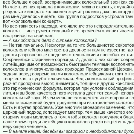
все больше людей, воспринимающих колокольный звон как св
Но часть из них пришла к колоколам, можно сказать, случайно,
результате иногда с колоколен звучит рок или даже авангард
раз мне довелось видеть, как группа подростков устроила тан
вот «колокольный концерт».
Но все-таки есть надежда, что явление это непродолжительно
колокол — инструмент сильный и со временем «воспитывает» 
настраивая на свой лад.
— А как обстоит дело с литьем колоколов?
— Не так печально. Несмотря на то что большинство секретов
колокололитейного мастерства древности нам не известно, до
дошли разрозненные сведения о технологии и способах их лит
Сохранились старинные образцы. И, делая с них копии, совр
литейщики имеют возможность быстрыми темпами восполнять
колоколов в многочисленных приходах Православной Церкви.
задача перед современными колокололитейщиками стоит отн
творческая, а сугубо техническая. Ведь колокольный профил
расчет пропорций высот, диаметров, толщин и других констан
это гармоническая формула, которая при условии соблюдения
литья и выбора качественного металла дает тот самый непов
колокольный звук. И чем меньше самодеятельности проявит л
меньше искажений будет допущено при изготовлении колокола
Есть и другая проблема. Уже многими звонарями замечено, чт
церковный подход исповедует мастер, тем выше качество его 
старину люди молились о том, чтобы колокол получился благ
наше время среди литейщиков колоколов редко встретишь да
верующего человека.
— В начале нашей беседы вы говорили о необходимости духо