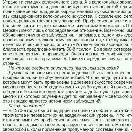
Утрачен и сам дух колокольного звона. А в колокольных звона
столько инструмент, и даже не виртуозность звонарской техни
понимание звона, владение выразительным музыкально-испо
языком церковного колокольного искусства. К сожалению, сег
подход редко встречается у звонарей. Профессиональные ин
большей части тех, кто занимается изучением колоколов, к П
Церкви имеют лишь опосредованное отношение. Возможно, им
объясняются многие заблуждения. Например, в одном из «кур
православному колокольному звону» говорится, что «музыка, 
имеет магические корни», или что «Уставом звона звонарю во 
благовеста предписано читать 50-й псалом. Во время сотворе
коре головного мозга происходят благотворные специфические
влияющие на весь организм...». Такие утверждения звучат по
странно.
— На что же следует опираться нынешним звонарям?
— Думаю, на первое место сегодня должен быть поставлен во
профессионального обучения звонарей. Чтобы не допустить и
которые могут быть привнесены в древнее искусство соврем
мировоззрением, необходимо иметь сугубо духовный подход к
сегодня в России и в ближнем зарубежье действуют курсы зво
многих из которых обучение идет по направлениям светского о
это нередко является источником заблуждений.
— Каких, например?
— В 1970-е годы были предприняты попытки собрать остатки 
творчества и перевести их на академический уровень. И то, ч
стали заниматься профессиональные музыканты, привело к 
нового, неведомого ранее жанра музыкальных звонов. На фон
звонарской школы применение продуманной системы знаний, 