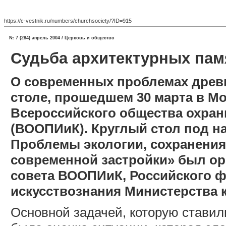
https://c-vestnik.ru/numbers/churchsociety/?ID=915
№ 7 (284) апрель 2004 / Церковь и общество
Судьба архитектурных пам
О современных проблемах древн
столе, прошедшем 30 марта в М
Всероссийского общества охран
(ВООПИиК). Круглый стол под н
Проблемы экологии, сохранения
современной застройки» был ор
совета ВООПИиК, Российского ф
искусствознания Министерства 
Основной задачей, которую ставил