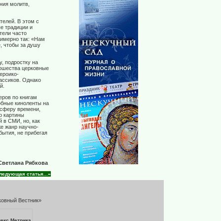
ния молитв,
телей. В этом с
е традиции и
тели часто
имерно так: «Нам
, чтобы за душу
у, подростку на
ношества церковные
ероико-
ассиков. Однако
й.
еров по книгам
обные киноленты на
осферу времени,
о картины
 в СМИ, но, как
е жанр научно-
бытия, не прибегая
Светлана Рябкова
ледующая статья...»
ковный Вестник»