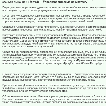
звеньев рыночной цепочки — от производителя до покупателя.
По результатам опроса нам удалось составить список наиболее известных произво
поставщиков аудио- и видеопродукции православной тематики.
Качественную аудиопродукцию производит Московское подворье Троице-Сергиевой 
продукция проходит строгую проверку на предмет соблюдения церковных канонов, 
хорошим качеством звука, грамотным оформлением и приемлемой ценой.
Специалисты рекомендуют также приобретать аудиокассеты Сретенского монастыря
производятся непосредственно в храме, который отличается хорошей акустикой.
Выпускает аудиокассеты и отдел звукозаписи при Издательском Совете Московской
Выпускаемый сегодня ассортимент составляет около 40 наименований и ежемесячн
Издательский Совет активно сотрудничает с известными творческими коллективами
началась работа над детской серией — при участии артистов Орловского областног
сказка для самых маленьких слушателей.
Среди прочих производителей православной аудиопродукции были отмечены: Илья 
занимающийся изданием художественно-музыкальных композиций для детей, продю
Игоря Матвиенко, продукция которого пользуется спросом даже несмотря на более 
издательство Свято-Тихоновского богословского института «Православное слово».
производителей следует отметить радиостанцию «Град Петров» (Санкт-Петербург).
Один из самых крупных производителей видеофильмов — благотворительный фонд 
действующий при храме Всех Святых, что в Красном Селе бывшего Ново-Алексеевс
под духовным руководством настоятеля протоиерея Артемия Владимирова.
При московском Даниловском монастыре несколько лет существует телевизионная 
чьи фильмы и циклы передач православной тематики выходят на центральных кана
телевидения, а также дублируются на видеокассетах.
Общественная организация «Киновия», реализующая уникальный проект «Правосла
России», занимается видеоиздательством, комплектует катехизаторские и миссионе
также формирует тематический каталог-справочник лицензионных аудиовизуальных