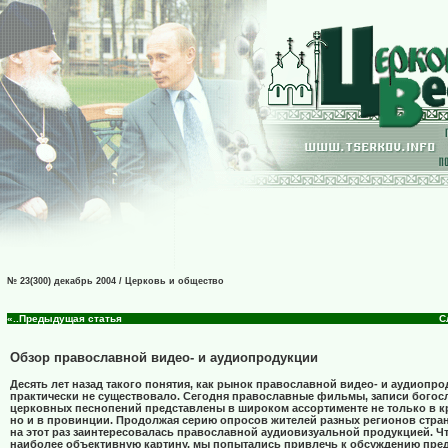
№ 23(300) декабрь 2004 / Церковь и общество
«..Предыдущая статья
С
Обзор православной видео- и аудиопродукции
Десять лет назад такого понятия, как рынок православной видео- и аудиопр
практически не существовало. Сегодня православные фильмы, записи богос
церковных песнопений представлены в широком ассортименте не только в к
но и в провинции. Продолжая серию опросов жителей разных регионов стра
на этот раз заинтересовалась православной аудиовизуальной продукцией. Ч
наиболее объективную картину, мы попытались привлечь к обсуждению пред