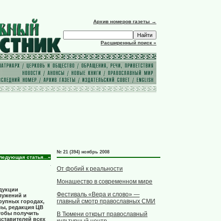
Архив номеров газеты →
Расширенный поиск »
№ 21 (394) ноябрь 2008
ледующая статья...»
От фобий к реальности
Монашество в современном мире
одукции
Фестиваль «Вера и слово» —
лужений и
главный смотр православных СМИ
рупных городах,
ны, редакция ЦВ
тобы получить
В Тюмени открыт православный
ставителей всех