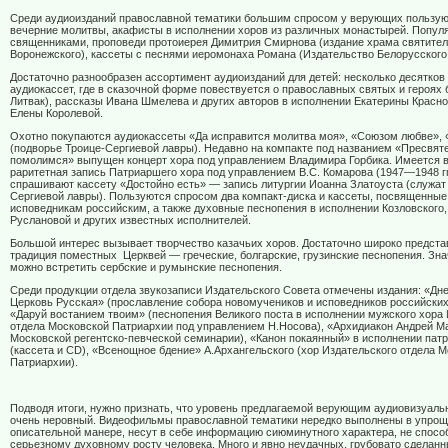
Среди аудиоизданий православной тематики большим спросом у верующих пользую
вечерние молитвы, акафисты в исполнении хоров из различных монастырей. Попул
священниками, проповеди протоиерея Димитрия Смирнова (издание храма святите
Воронежского), кассеты с песнями иеромонаха Романа (Издательство Белорусского 
Достаточно разнообразен ассортимент аудиоизданий для детей: несколько десятко
аудиокассет, где в сказочной форме повествуется о православных святых и героях
Литвак), рассказы Ивана Шмелева и других авторов в исполнении Екатерины Красно
Елены Королевой.
Охотно покупаются аудиокассеты «Да исправится молитва моя», «Союзом любве»,
(подворье Троице-Сергиевой лавры). Недавно на компакте под названием «Пресвят
помолимся» выпущен концерт хора под управлением Владимира Горбика. Имеется 
раритетная запись Патриаршего хора под управлением В.С. Комарова (1947—1948 гг
спрашивают кассету «Достойно есть» — запись литургии Иоанна Златоуста (служат
Сергиевой лавры). Пользуются спросом два компакт-диска и кассеты, посвященны
исповедникам российским, а также духовные песнопения в исполнении Козловского
Руслановой и других известных исполнителей.
Большой интерес вызывает творчество казачьих хоров. Достаточно широко предст
традиция поместных
Церквей — греческие, болгарские, грузинские песнопения. Зн
можно встретить сербские и румынские песнопения.
Среди продукции отдела звукозаписи Издательского Совета отмечены издания: «Дне
Церковь Русская» (прославление собора новомучеников и исповедников российских)
«Даруй востанием твоим» (песнопения Великого поста в исполнении мужского хора 
отдела Московской Патриархии под управлением Н.Носова), «Архидиакон Андрей Ма
Московской регентско-певческой семинарии), «Канон покаянный» в исполнении пат
(кассета и
CD
), «Всенощное бдение» А.Архангельского (хор Издательского отдела 
Патриархии).
Подводя итоги, нужно признать, что уровень предлагаемой верующим аудиовизуаль
очень неровный. Видеофильмы православной тематики нередко выполнены в упро
описательной манере, несут в себе информацию сиюминутного характера, не спосо
серьезному духовному росту человека. Много и явно неудачных, грубовато сделанн