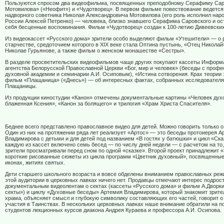
Пользуются спросом два видеофильма, посвященных преподобному Серафиму Сар
Мотовилова» («Неофит») и «Чудотворец». В первом фильме повествование ведется
надворного советника Николая Александровича Мотовилова (его роль исполнил нар
России Алексей Петренко) — человека, близко знавшего Серафима Саровского и ос
себя бесценные воспоминания. Фильм «Чудотворец» создан к 100-летию Дивеевских
Из видеокассет «Русского дома» зрители особо выделяют фильм «Утешители» — о 
старчестве, средоточием которого в
XIX
веке стала Оптина пустынь, «Отец Николай
Николае Гурьянове, а также фильм о женском монашестве «Сестры».
В разделе просветительских видеофильмов чаще других покупают кассеты Информ
агентства Белорусской Православной Церкви «Бог, мир и человек» (беседы с проф
духовной академии и семинарии А.И. Осиповым), «Истина сотворения. Крах теории 
фильм «Плащаница» («Днесь») — об интересных фактах, собранных исследователя
Плащаницы.
Из продукции киностудии «Канон» отмечены документальные картины «Человек дух
блаженная Ксения», «Канон за болящего» и трилогия «Храм Христа Спасителя».
Беднее всего представлено православное видео для детей. Можно говорить только о
Один из них на протяжении ряда лет реализует «Артос» — это беседы протоиерея А
Владимирова с детьми и для детей под названием «В гостях у батюшки» и цикл «Ска
каждую из кассет включено семь бесед — по числу дней недели — с расчетом на то
зрители просматривали перед сном по одной «сказке». Второй проект принадлежит 
короткие рисованные сюжеты из цикла программ «Цветник духовный», посвященные
иконах, житиях святых.
Дети старшего школьного возраста и вовсе обделены вниманием православных ре
этой аудитории в церковных лавках ничего нет. Продавцы отмечают интерес подрост
документальным видеолентам о сектах (кассеты «Русского дома» и фильм А.Дворк
секты») и циклу «Духовные беседы» Артемия Владимирова, который знакомит зрите
храма, объясняет смысл и глубокую символику составляющих его частей, говорит 
участия в Таинствах. В нескольких церковных лавках наше внимание обратили на п
студентов лекционных курсов диакона Андрея Кураева и профессора А.И. Осипова.