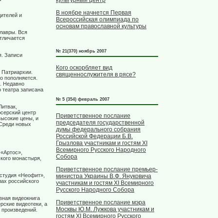
культурный центр
В ноябре начнется Первая
дителей и
Всероссийская олимпиада по
основам православной культуры
лавры. Вся
отличается
№ 21(370) ноябрь 2007
. Записи
Кого оскорбляет вид
 Патриархии.
священнослужителя в рясе?
о пополняется.
. Недавно
о театра записана
№ 5 (354) февраль 2007
Литвак,
серский центр
Приветственное послание
высокие цены, и
председателя государственной
 Среди новых
думы федерального собрания
Российской Федерации Б.В.
Грызлова участникам и гостям XI
Всемирного Русского Народного
«Артос»,
Собора
кого монастыря,
Приветственное послание премьер-
студия «Неофит»,
министра Украины В.Ф. Януковича
лах российского
участникам и гостям XI Всемирного
Русского Народного Собора
вная видеокнига
Приветственное послание мэра
рские видеотеки, а
Москвы Ю.М. Лужкова участникам и
 произведений.
гостям XI Всемирного Русского