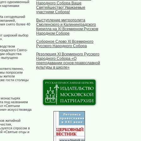
ющего одноименный
Народного Собора Ваше
ми картинами
Святейшество! Уважаемые
участники Собора!
 На сегодняшний
Выступление митрополита
омпанией,
мя снято более 40
Смоленского и Калининградского
Кирилла на XI Всемирном Русском
Народном Соборе
ет широкий выбор
».
Соборное Слово XI Всемирного
Русского Народного Собора
зводством
градского Свято-
дии общества
Резолюция XI Всемирного Русского
и выпущено
Народного Собора «О
преподавании основ православной
культуры в школе»
оответственно,
 мы попросили
ны жители
кже гости столицы
о монастырях
та под названием
кл «Святыни
ыни» искусствоведа
мов житийной
честия,
ьзуются спросом в
ей «Святые отцы и