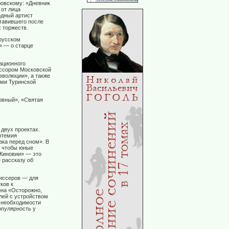
овскому: «Дневник
 от лица
одный артист
тавившего после
 торжеств.
русском
» — о старце
ационного
ессором Московской
эволюции», а также
ми Туринской
овный», «Святая
 двух проектах.
ртемия
зка перед сном». В
, чтобы юные
«Киновии» — это
 рассказу об
жиссеров — для
ков к
ина «Осторожно,
лей с устройством
о необходимости
опулярность у