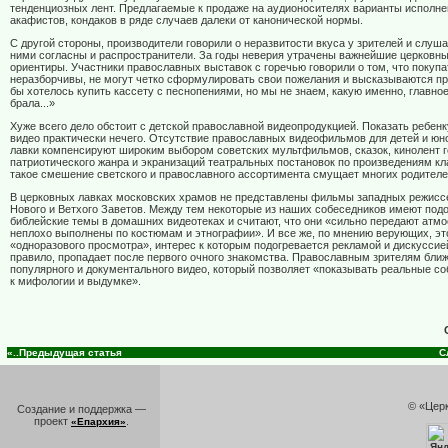
тенденциозных лент. Предлагаемые к продаже на аудионосителях варианты исполне
акафистов, кондаков в ряде случаев далеки от канонической нормы.
С другой стороны, производители говорили о неразвитости вкуса у зрителей и слуша
ними согласны и распространители. За годы неверия утрачены важнейшие церковны
ориентиры. Участники православных выставок с горечью говорили о том, что покупа
неразборчивы, не могут четко сформулировать свои пожелания и высказываются пр
бы хотелось купить кассету с песнопениями, но мы не знаем, какую именно, главное
брала...»
Хуже всего дело обстоит с детской православной видеопродукцией. Показать ребенк
видео практически нечего. Отсутствие православных видеофильмов для детей и ю
лавки компенсируют широким выбором советских мультфильмов, сказок, кинолент г
патриотического жанра и экранизаций театральных постановок по произведениям кл
такое смешение светского и православного ассортимента смущает многих родителе
В церковных лавках московских храмов не представлены фильмы западных режисс
Нового и Ветхого Заветов. Между тем некоторые из наших собеседников имеют под
библейские темы в домашних видеотеках и считают, что они «сильно передают атм
неплохо выполнены по костюмам и этнографии». И все же, по мнению верующих, эт
«одноразового просмотра», интерес к которым подогревается рекламой и дискуссией
правило, пропадает после первого очного знакомства. Православным зрителям ближ
популярного и документального видео, который позволяет «показывать реальные со
к мифологии и выдумке».
«..Предыдущая статья
С
© «Цер
Создание и поддержка —
проект
.
«Епархия»