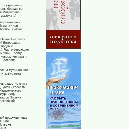
тся утренние и
ярны беседы со
ля Митрофана
экзархата).
в музыкальных
 былин (Илья
баевой, сказки
 «Земле Русская»
ей Богородице
в продаже
.). Часто верующие
 монахи Троице-
е новомученикам и
, Шаляпина,
авлена музыкальная
ачительно реже
сь радостно ликует
, диск и кассета
Издательского
зур» (хор
риарха Пимена
Московской
ной продукции еще
щенной
бствуют
ых и