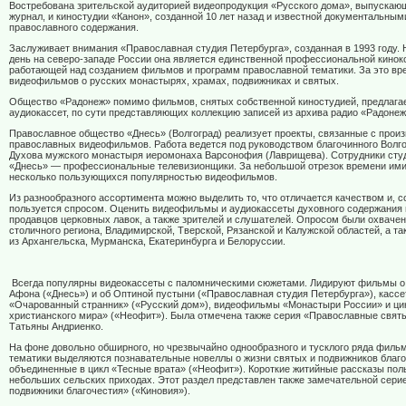
Востребована зрительской аудиторией видеопродукция «Русского дома», выпуска
журнал, и киностудии «Канон», созданной 10 лет назад и известной документальны
православного содержания.
Заслуживает внимания «Православная студия Петербурга», созданная в 1993 году.
день на северо-западе России она является единственной профессиональной кинок
работающей над созданием фильмов и программ православной тематики. За это вре
видеофильмов о русских монастырях, храмах, подвижниках и святых.
Общество «Радонеж» помимо фильмов, снятых собственной киностудией, предлага
аудиокассет, по сути представляющих коллекцию записей из архива радио «Радонеж
Православное общество «Днесь» (Волгоград) реализует проекты, связанные с прои
православных видеофильмов. Работа ведется под руководством благочинного Волго
Духова мужского монастыря иеромонаха Варсонофия (Лаврищева). Сотрудники сту
«Днесь» — профессиональные телевизионщики. За небольшой отрезок времени им
несколько пользующихся популярностью видеофильмов.
Из разнообразного ассортимента можно выделить то, что отличается качеством и, с
пользуется спросом. Оценить видеофильмы и аудиокассеты духовного содержания
продавцов церковных лавок, а также зрителей и слушателей. Опросом были охваче
столичного региона, Владимирской, Тверской, Рязанской и Калужской областей, а та
из Архангельска, Мурманска, Екатеринбурга и Белоруссии.
Всегда популярны видеокассеты с паломническими сюжетами. Лидируют фильмы 
Афона («Днесь») и об Оптиной пустыни («Православная студия Петербурга»), кассе
«Очарованный странник» («Русский дом»), видеофильмы «Монастыри России» и ци
христианского мира» («Неофит»). Была отмечена также серия «Православные свят
Татьяны Андриенко.
На фоне довольно обширного, но чрезвычайно однообразного и тусклого ряда филь
тематики выделяются познавательные новеллы о жизни святых и подвижников благо
объединенные в цикл «Тесные врата» («Неофит»). Короткие житийные рассказы пол
небольших сельских приходах. Этот раздел представлен также замечательной сери
подвижники благочестия» («Киновия»).