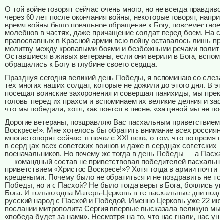
О той войне говорят сейчас очень много, но не всегда правдиво
через 60 лет после окончания войны, некоторые говорят, напри
время войны было повальное обращение к Богу, повсеместно
молебнов в частях, даже причащение солдат перед боем. На с
православных в Красной армии всю войну оставалось лишь пр
молитву между кровавыми боями и безбожными речами полит
Оставшиеся в живых ветераны, если они верили в Бога, вспомн
обращались к Богу в глубине своего сердца.
Празднуя сегодня великий день Победы, я вспоминаю со слез
тех многих наших солдат, которые не дожили до этого дня. В э
посещая воинские захоронения и совершая панихиды, мы пре
головы перед их прахом и вспоминаем их великие деяния и зас
что мы победили, хотя, как поется в песне, «за ценой мы не п
Дорогие ветераны, поздравляю Вас пасхальным приветствием
Воскресе!». Мне хотелось бы обратить внимание всех россиян 
многие говорят сейчас, в начале ХХ
I
века, о том, что во время
в сердцах всех советских воинов и даже в сердцах советских
военачальников. Но почему же тогда в день Победы — а Пасх
— командный состав не приветствовал победителей пасхаль
приветствием «Христос Воскресе!»? Хотя тогда в армии почти
крещеными. Почему было не обратиться и не поздравить не т
Победы, но и с Пасхой? Не было тогда веры в Бога, боялись 
Бога. И только одна Матерь-Церковь в те пасхальные дни по
русский народ с Пасхой и Победой. Именно Церковь уже 22 июн
послании митрополита Сергия впервые высказала великую мыс
«победа будет за нами». Несмотря на то, что нас гнали, нас у