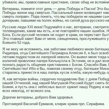
убивали, мы, православные христиане, своих обид не вспомни
Ветераны, помните этот день — день Победы и Пасхи! Это бы
Победы жизни над смертью. Пасхальный канон возвещает на
смерть поправ». Пора понять, что мы победили не нашими сы
дочерьми, павшими на полях войны, но силой духа русского н
Русские люди ХХ
I
века! Подумайте о нас, ветеранах, смотрите
телевидению, какие мы есть, и не повторяйте наших ошибок. Н
Бога. Если русский человек не ходит в храм, он перестает быт
Это главный завет Вам от меня, священника, прослужившего 
Божьего 52 года.
Я не могу не вспомнить, как заботами любимого мною батюшк
Ридигера, отца Святейшего Патриарха Алексия
II
, я был осво
летним подростком из лагерной неволи. Он вывел меня тогда н
колючей проволоки лагеря Кюлькулла в Эстонии, но и дал во
познать радость общения христианина с Богом. Спасибо Вам,
Святейшество! Ибо и Вы, помогая своему отцу, батюшке Миха
старались принести в наш лагерь кусок хлеба, какую-нибудь 
Я, как ветеран войны, сердечно поздравляю Вас с днем Побед
нашей Отчизной, над нашей Матушкой-Россией будет сиять б
Божия, и пусть она с небесных высот хранит нашу Родину и н
всех невзгод, от всякого зла.
Дорогие ветераны, доброго Вам здоровья.
Протоиерей Василий Ермаков, клирик храма прп. Серафима