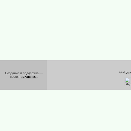
© «Цер
Создание и поддержка —
проект
.
«Епархия»