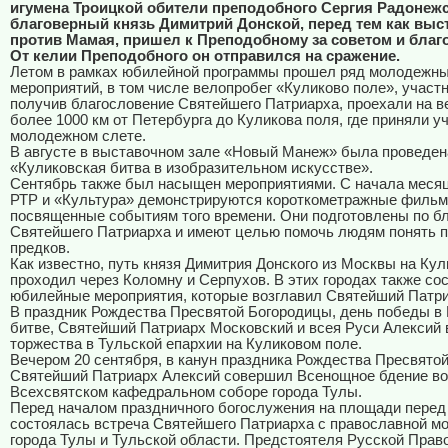
игумена Троицкой обители преподобного Сергия Радонежс
благоверный князь Димитрий Донской, перед тем как выс
против Мамая, пришел к Преподобному за советом и благ
От келии Преподобного он отправился на сражение.
Летом в рамках юбилейной программы прошел ряд молодежн
мероприятий, в том числе велопробег «Куликово поле», участн
получив благословение Святейшего Патриарха, проехали на 
более 1000 км от Петербурга до Куликова поля, где приняли у
молодежном слете.
В августе в выставочном зале «Новый Манеж» была проведен
«Куликовская битва в изобразительном искусстве».
Сентябрь также был насыщен мероприятиями. С начала месяц
РТР и «Культура» демонстрируются короткометражные фильм
посвященные событиям того времени. Они подготовлены по б
Святейшего Патриарха и имеют целью помочь людям понять п
предков.
Как известно, путь князя Димитрия Донского из Москвы на Кул
проходил через Коломну и Серпухов. В этих городах также со
юбилейные мероприятия, которые возглавил Святейший Патри
В праздник Рождества Пресвятой Богородицы, день победы в
битве, Святейший Патриарх Московский и всея Руси Алексий 
торжества в Тульской епархии на Куликовом поле.
Вечером 20 сентября, в канун праздника Рождества Пресвято
Святейший Патриарх Алексий совершил Всенощное бдение во
Всехсвятском кафедральном соборе города Тулы.
Перед началом праздничного богослужения на площади перед
состоялась встреча Святейшего Патриарха с православной 
города Тулы и Тульской области. Предстоятеля Русской Прав