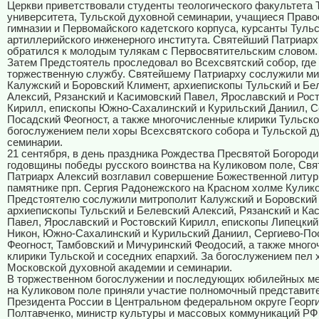
Церкви приветствовали студенты теологического факультета 
университета, Тульской духовной семинарии, учащиеся Прав
гимназии и Первомайского кадетского корпуса, курсанты Тульс
артиллерийского инженерного института. Святейший Патриарх
обратился к молодым тулякам с Первосвятительским словом.
Затем Предстоятель проследовал во Всехсвятский собор, где
торжественную службу. Святейшему Патриарху сослужили ми
Калужский и Боровский Климент, архиепископы Тульский и Бе
Алексий, Рязанский и Касимовский Павел, Ярославский и Рос
Кирилл, епископы Южно-Сахалинский и Курильский Даниил, С
Посадский Феогност, а также многочисленные клирики Тульско
богослужением пели хоры Всехсвятского собора и Тульской д
семинарии.
21 сентября, в день праздника Рождества Пресвятой Богороди
годовщины победы русского воинства на Куликовом поле, Св
Патриарх Алексий возглавил совершение Божественной литург
памятнике прп. Сергия Радонежского на Красном холме Кулико
Предстоятелю сослужили митрополит Калужский и Боровский 
архиепископы Тульский и Белевский Алексий, Рязанский и Ка
Павел, Ярославский и Ростовский Кирилл, епископы Липецкий
Никон, Южно-Сахалинский и Курильский Даниил, Сергиево-По
Феогност, Тамбовский и Мичуринский Феодосий, а также мног
клирики Тульской и соседних епархий. За богослужением пел 
Московской духовной академии и семинарии.
В торжественном богослужении и последующих юбилейных м
на Куликовом поле приняли участие полномочный представит
Президента России в Центральном федеральном округе Георг
Полтавченко, министр культуры и массовых коммуникаций РФ