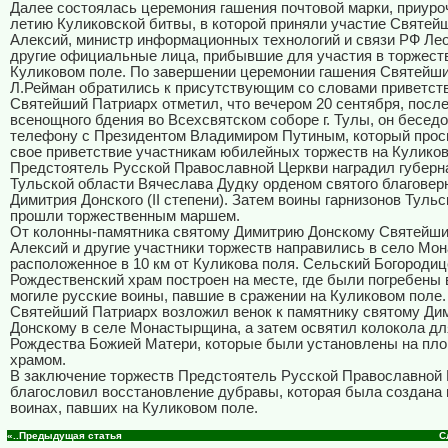
Далее состоялась церемония гашения почтовой марки, приуроч
летию Куликовской битвы, в которой приняли участие Святей
Алексий, министр информационных технологий и связи РФ Ле
другие официальные лица, прибывшие для участия в торжест
Куликовом поле. По завершении церемонии гашения Святейши
Л.Рейман обратились к присутствующим со словами приветств
Святейший Патриарх отметил, что вечером 20 сентября, посл
всенощного бдения во Всехсвятском соборе г. Тулы, он бесед
телефону с Президентом Владимиром Путиным, который прос
свое приветствие участникам юбилейных торжеств на Куликов
Предстоятель Русской Православной Церкви наградил губерн
Тульской области Вячеслава Дудку орденом святого благоверн
Димитрия Донского (
II
степени). Затем воины гарнизонов Тульс
прошли торжественным маршем.
От колонны-памятника святому Димитрию Донскому Святейши
Алексий и другие участники торжеств направились в село Мо
расположенное в 10 км от Куликова поля. Сельский Богородиц
Рождественский храм построен на месте, где были погребены 
могиле русские воины, павшие в сражении на Куликовом поле.
Святейший Патриарх возложил венок к памятнику святому Ди
Донскому в селе Монастырщина, а затем освятил колокола дл
Рождества Божией Матери, которые были установлены на пл
храмом.
В заключение торжеств Предстоятель Русской Православной
благословил восстановление дубравы, которая была создана 
воинах, павших на Куликовом поле.
«..Предыдущая статья
С