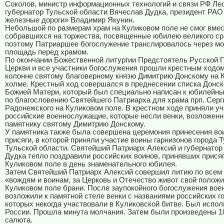
Соколов, министр информационных технологий и связи РФ Ле
губернатор Тульской области Вячеслав Дудка, президент РАО
железные дороги» Владимир Якунин.
Небольшой по размерам храм на Куликовом поле не смог вмес
собравшихся на торжества, посвященные юбилею великого ср
поэтому Патриаршее богослужение транслировалось через мо
площадь перед храмом.
По окончании Божественной литургии Предстоятель Русской 
Церкви и все участники богослужения прошли крестным ходом
колонне святому благоверному князю Димитрию Донскому на 
холме. Крестный ход совершался в преднесении списка Донск
Божией Матери, который был специально написан к юбилейн
по благословению Святейшего Патриарха для храма прп. Серг
Радонежского на Куликовом поле. В крестном ходе приняли у
российские военнослужащие, которые несли венки, возложенн
памятнику святому Димитрию Донскому.
У памятника также была совершена церемония принесения во
присяги, в которой приняли участие воины гарнизонов города 
Тульской области. Святейший Патриарх Алексий и губернатор
Дудка тепло поздравили российских воинов, принявших присяг
Куликовом поле в день знаменательного юбилея.
Затем Святейший Патриарх Алексий совершил литию по всем
«вождям и воинам, за Церковь и Отечество живот свой полож
Куликовом поле брани. После заупокойного богослужения во
возложили к памятной стеле венки с названиями российских г
которых некогда участвовали в Куликовской битве. Был испол
России. Прошла минута молчания. Затем были произведены 1
салюта.