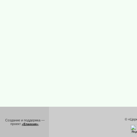
© «Цер
Создание и поддержка —
проект
.
«Епархия»