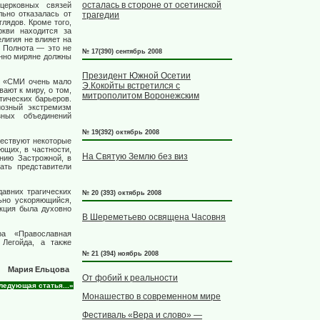
осталась в стороне от осетинской
церковных связей
льно отказалась от
трагедии
лядов. Кроме того,
ркви находится за
елигия не влияет на
я Полнота — это не
№ 17(390) сентябрь 2008
енно миряне должны
Президент Южной Осетии
ов «СМИ очень мало
Э.Кокойты встретился с
вают к миру, о том,
митрополитом Воронежским
тических барьеров.
иозный экстремизм
зных объединений
№ 19(392) октябрь 2008
ществуют некоторые
ющих, в частности,
На Святую Землю без виз
нию Застрожной, в
ать представители
давних трагических
№ 20 (393) октябрь 2008
ьно ускоряющийся,
акция была духовно
В Шереметьево освящена Часовня
ра «Православная
Легойда, а также
№ 21 (394) ноябрь 2008
Мария Ельцова
От фобий к реальности
ледующая статья...»
Монашество в современном мире
Фестиваль «Вера и слово» —