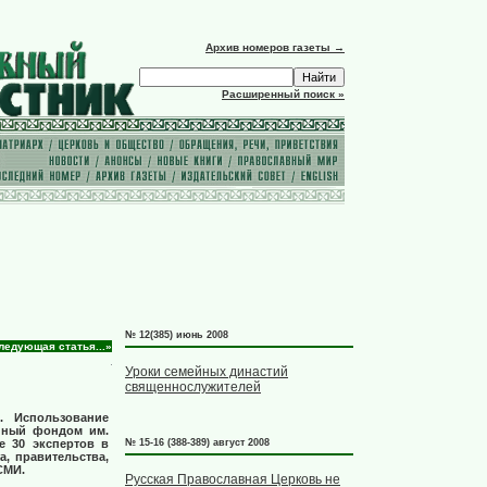
Архив номеров газеты →
Расширенный поиск »
№ 12(385) июнь 2008
ледующая статья...»
Уроки семейных династий
священнослужителей
. Использование
анный фондом им.
е 30 экспертов в
№ 15-16 (388-389) август 2008
, правительства,
СМИ.
Русская Православная Церковь не