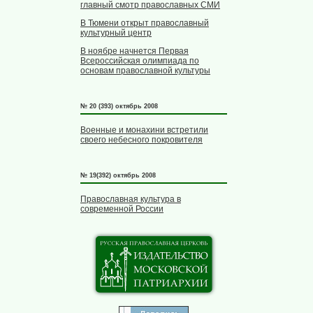
главный смотр православных СМИ
В Тюмени открыт православный
культурный центр
В ноябре начнется Первая
Всероссийская олимпиада по
основам православной культуры
№ 20 (393) октябрь 2008
Военные и монахини встретили
своего небесного покровителя
№ 19(392) октябрь 2008
Православная культура в
современной России