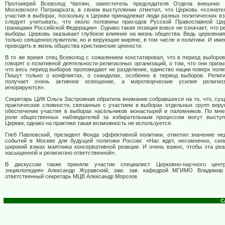
Протоиерей Всеволод Чаплин, заместитель председателя Отдела внешних 
Московского Патриархата, в своем выступлении отметил, что Церковь «сознате
участия в выборах, поскольку к Церкви принадлежат люди разных политических взг
следует учитывать, что около половины приходов Русской Православной Це
границами Российской Федерации». Однако такая позиция вовсе не означает, что р
выборы. Церковь оказывает глубокое влияние на жизнь общества. Ведь церковна
только священнослужители, но и верующие миряне, в том числе и политики. И им
проводить в жизнь общества христианские ценности.
В то же время отец Всеволод с сожалением констатировал, что в период выбор
говорят о позитивной деятельности религиозных организаций, о том, что они призы
что весь период выборов проповедают не разделение, единство нации поверх поли
Пишут только о конфликтах, о скандалах, особенно в период выборов. Религ
получает очень активное освещение, а миротворческие усилия религио
игнорируются».
Секретарь ЦИК Ольга Застрожная обратила внимание собравшихся на то, что, су
практические сложности, связанные с участием в выборах отдельных групп веру
обеспечение участия в выборах насельников монастырей и паломников. По мне
роли общественных наблюдателей за избирательным процессом могут выступ
Церкви, однако на практике такая возможность не используется.
Глеб Павловский, президент Фонда эффективной политики, отметил значение не
событий в Москве для будущей политики России: «Нас ждет, несомненно, сил
широкий взмах маятника консервативной реакции. И очень важно, чтобы эта ре
насыщенной и религиозно ответственной».
В дискуссии также приняли участие специалист Церковно-научного цент
энциклопедия» Александр Журавский, зам. зав. кафедрой МГИМО Владимир 
ответственный секретарь МЦВ Александр Морозов.
С