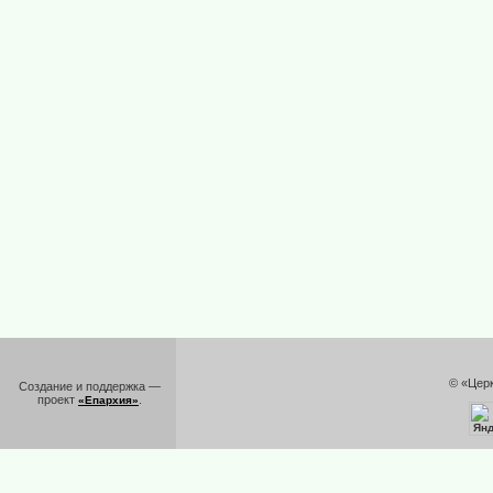
© «Цер
Создание и поддержка —
проект
.
«Епархия»