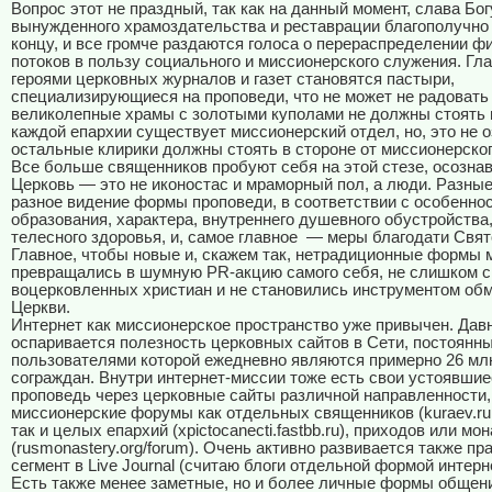
Вопрос этот не праздный, так как на данный момент, слава Бог
вынужденного храмоздательства и реставрации благополучно
концу, и все громче раздаются голоса о перераспределении 
потоков в пользу социального и миссионерского служения. Гл
героями церковных журналов и газет становятся пастыри,
специализирующиеся на проповеди, что не может не радоват
великолепные храмы с золотыми куполами не должны стоять 
каждой епархии существует миссионерский отдел, но, это не о
остальные клирики должны стоять в стороне от миссионерског
Все больше священников пробуют себя на этой стезе, осознав
Церковь — это не иконостас и мраморный пол, а люди. Разны
разное видение формы проповеди, в соответствии с особенно
образования, характера, внутреннего душевного обустройства
телесного здоровья, и, самое главное
— меры благодати Свят
Главное, чтобы новые и, скажем так, нетрадиционные формы 
превращались в шумную PR-акцию самого себя, не слишком 
воцерковленных христиан и не становились инструментом об
Церкви.
Интернет как миссионерское пространство уже привычен. Дав
оспаривается полезность церковных сайтов в Сети, постоянн
пользователями которой ежедневно являются примерно 26 мл
сограждан. Внутри интернет-миссии тоже есть свои устоявши
проповедь через церковные сайты различной направленности,
миссионерские форумы как отдельных священников (kuraev.ru,
так и целых епархий (xpictocanecti.fastbb.ru), приходов или мо
(rusmonastery.org/forum). Очень активно развивается также п
сегмент в Live Journal (считаю блоги отдельной формой интерн
Есть также менее заметные, но и более личные формы общени