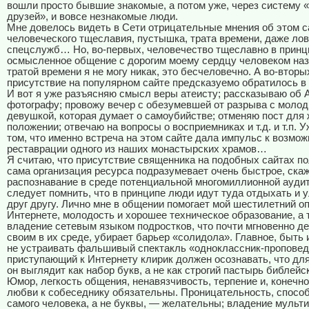
вошли просто бывшие знакомые, а потом уже, через систему 
друзей», и вовсе незнакомые люди.
Мне довелось видеть в Сети отрицательные мнения об этом с
человеческого тщеславия, пустышка, трата времени, даже ло
спецслужб… Но, во-первых, человечество тщеславно в принци
осмысленное общение с дорогим моему сердцу человеком наз
тратой времени я не могу никак, это бесчеловечно. А во-вторы
присутствие на популярном сайте предсказуемо обратилось в
И вот я уже разъясняю смысл веры атеисту; рассказываю об
фотографу; провожу вечер с обезумевшей от разрыва с моло
девушкой, которая думает о самоубийстве; отменяю пост для
положении; отвечаю на вопросы о восприемниках и т.д. и т.п. У
том, что именно встреча на этом сайте дала импульс к возмож
реставрации одного из наших монастырских храмов…
Я считаю, что присутствие священника на подобных сайтах пол
сама организация ресурса подразумевает очень быстрое, скаж
распознавание в среде потенциальной многомиллионной аудит
следует помнить, что в принципе люди идут туда отдыхать и 
друг другу. Лично мне в общении помогает мой шестилетний о
Интернете, молодость и хорошее техническое образование, а 
владение сетевым языком подростков, что почти мгновенно д
своим в их среде, убирает барьер «солидола». Главное, быть 
не устраивать фальшивый спектакль «одноклассник-проповед
приступающий к Интернету клирик должен осознавать, что дл
он выглядит как набор букв, а не как строгий пастырь библейс
Юмор, легкость общения, ненавязчивость, терпение и, конечно
любви к собеседнику обязательны. Проницательность, спосо
самого человека, а не буквы, — желательны; владение мульт