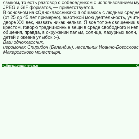
языком, то есть разговор с собеседником с использованием му
JPEG и GIF форматов, — приветствуется.
В основном на «Одноклассниках» я общаюсь с людьми средне
(от 25 до 45 лет примерно), экзотикой мою деятельность, учит
дворе XXI век, назвать никак нельзя. Я все тот же священник 
крестом, говорю традиционные вещи в среде свободного и не
общения, правда, в окружении пальм, солнца, лазурных волн,
детей и океана улыбок :–).
Ваш одноклассник,
иеромонах Спиридон (Баландин), насельник Иоанно-Богословс
Макаровского монастыря.
«..Предыдущая статья
С