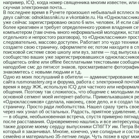
например, ICQ, когда номер священника многим известен, или
скучная электронная почта…
В последнее время в Рунете произошел небывалый всплеск п
двух сайтов: оdnoklassniki.ru и vkontakte.ru. На «Одноклассник
уже сейчас зарегистрировано около 6 млн. человек. И если са
более креативен и требует определенного уровня владения се
компьютером (там очень много неформальной молодежи, кстати
отдельного и непростого разговора), то «Одноклассники» прост
следовательно, массово доступен. Работает это чудо техники 
создаете свою страничку, оформляете ее; потом находите в с
поисковой системе свою школу или вуз, затем — год выпуска 
сообщество ваших уже зарегистрировавшихся однокласснико
общаетесь online или offline бесплатными текстовыми сообще
наподобие смс до пятисот знаков, просматриваете фотографии
знакомитесь с новыми людьми и т.д.
Одно из моих послушаний в обители — администрирование м
сайта rusmonastery.org и форума, работа с электронной почтой
время я веду ЖЖ, использую ICQ для частного или неформал
общения. Поэтому так сложилось, что общение с молодыми 
основной сегмент моей интернет-работы. Примелькавшаяся р
«Одноклассников» сделала, наконец, свое дело, и я создал т
страничку. Просто ради любопытства. Нашел сразу треть свое
через них узнал об остальных. Радость, приятное удивление,
— в общем, необыкновенная встреча, спустя примерно пятнад
после расставания. Одновременно нашлись и все интересующ
также дорогие моему сердцу выпускники СПбГТУ им. Петра Ве
который я заканчивал. Многие, конечно, уже солидные и сост
семейно и материально 35-летние люди. Чуть позже в круг мо