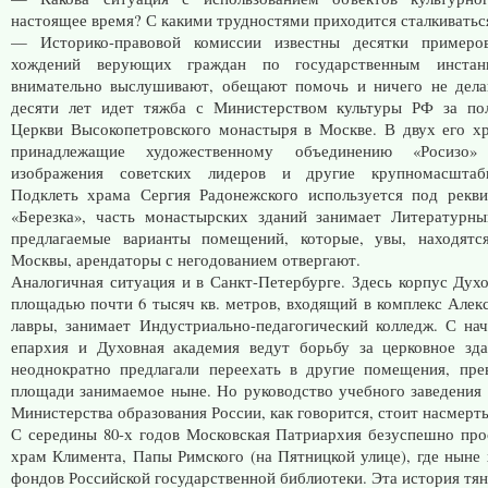
настоящее время? С какими трудностями приходится сталкивать
— Историко-правовой комиссии известны десятки примеро
хождений верующих граждан по государственным инстан
внимательно выслушивают, обещают помочь и ничего не дела
десяти лет идет тяжба с Министерством культуры РФ за по
Церкви Высокопетровского монастыря в Москве. В двух его х
принадлежащие художественному объединению «Росизо» 
изображения советских лидеров и другие крупномасштаб
Подклеть храма Сергия Радонежского используется под рекв
«Березка», часть монастырских зданий занимает Литературны
предлагаемые варианты помещений, которые, увы, находятс
Москвы, арендаторы с негодованием отвергают.
Аналогичная ситуация и в Санкт-Петербурге. Здесь корпус Дух
площадью почти 6 тысяч кв. метров, входящий в комплекс Алек
лавры, занимает Индустриально-педагогический колледж. С нач
епархия и Духовная академия ведут борьбу за церковное зд
неоднократно предлагали переехать в другие помещения, пр
площади занимаемое ныне. Но руководство учебного заведения
Министерства образования России, как говорится, стоит насмерть
С середины 80-х годов Московская Патриархия безуспешно про
храм Климента, Папы Римского (на Пятницкой улице), где ныне 
фондов Российской государственной библиотеки. Эта история тян