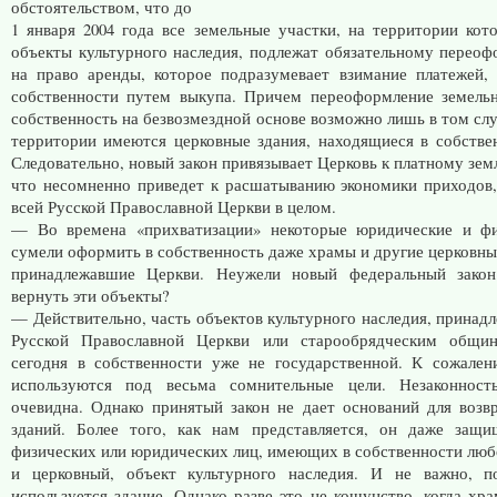
обстоятельством, что до
1 января 2004 года все земельные участки, на территории кот
объекты культурного наследия, подлежат обязательному перео
на право аренды, которое подразумевает взимание платежей,
собственности путем выкупа. Причем переоформление земель
собственность на безвозмездной основе возможно лишь в том слу
территории имеются церковные здания, находящиеся в собстве
Следовательно, новый закон привязывает Церковь к платному зем
что несомненно приведет к расшатыванию экономики приходов
всей Русской Православной Церкви в целом.
— Во времена «прихватизации» некоторые юридические и фи
сумели оформить в собственность даже храмы и другие церковные
принадлежавшие Церкви. Неужели новый федеральный закон
вернуть эти объекты?
— Действительно, часть объектов культурного наследия, принад
Русской Православной Церкви или старообрядческим общин
сегодня в собственности уже не государственной. К сожале
используются под весьма сомнительные цели. Незаконност
очевидна. Однако принятый закон не дает оснований для возв
зданий. Более того, как нам представляется, он даже защи
физических или юридических лиц, имеющих в собственности любо
и церковный, объект культурного наследия. И не важно, п
используется здание. Однако разве это не кощунство, когда хра