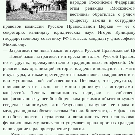
народов Российской Федераци
этим редакция «Московског
вестника» обратилась с рядо
существу закона к сотрудни
правовой комиссии Русской Православной Церкви — ее о
секретарю, кандидату юридических наук Игорю Куницыну
государственному советнику РФ I класса, кандидату философски
Михайлову.
— Затрагивает ли новый закон интересы Русской Православной Ц
— Новый закон затрагивает интересы не только Русской Правос
но и других, преимущественно традиционных, конфессий. Он
религиозных организаций, которые владеют и пользуются памят
и культуры, а также претендуют на памятники, находящиеся в г
или муниципальной собственности. Печально, что депутаты,
принявшие этот закон, не смогли проникнуться интересами
конфессий. Теперь возможность передачи в собствен
конфискованных у нее богоборческим режимом объектов культу
сведена к минимуму, что, безусловно, нарушает ее права и
международным обязательствам России. Более того, сам факт на
в собственности государства и возможность его использова
функциональному назначению ущемляет права простых граждан
исповедание и распространение религии.
— Какова ситуация с использованием объектов культурно