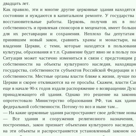
двадцать лет.
Как правило, эти и многие другие церковные здания находятс
состоянии и нуждаются в капитальном ремонте. У государства 
восстановительные работы. Церковь, получив их в пол
собственность и привлекая спонсоров и меценатов, имеет больш
для их реставрации и сохранения. Неплохо бы депутатам
принявшим новый закон, сравнить храмы и монастыри, н
владении Церкви, с теми, которые находятся в пользован
культуры, образования и т.п. Сравнение будет явно не в пользу по
Ситуация может частично измениться в связи с предстоящим 
собственности на объекты культурного наследия, находящи
государства, собственности субъектов Российской Федерации и
собственности. Местные органы власти ближе к жизни, лучше 
Церкви и скорее откликаются на ее просьбы. Скажем, власти Са
еще в начале 90-х годов издали распоряжение о возвращении Дух
принадлежащего ей здания. Однако это решение на законн
опротестовало Министерство образования РФ, так как здани
федеральной собственности. Потому-то воз и ныне там...
— На какие церковные здания распространяет свое действие новы
— Все здания и сооружения религиозного назначения,
построенных, закон признает объектами культурного наследия, 
на эти объекты и распространяется установленный законом о