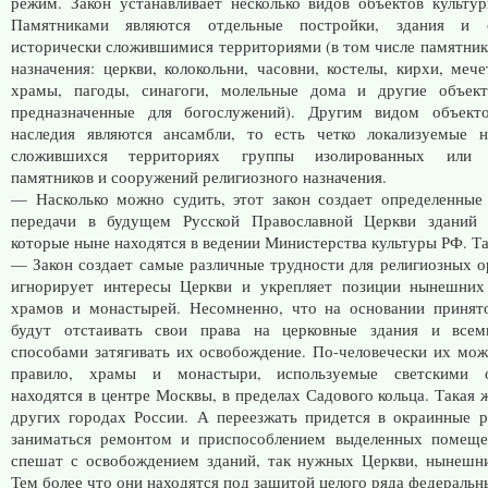
режим. Закон устанавливает несколько видов объектов культур
Памятниками являются отдельные постройки, здания и 
исторически сложившимися территориями (в том числе памятник
назначения: церкви, колокольни, часовни, костелы, кирхи, мече
храмы, пагоды, синагоги, молельные дома и другие объект
предназначенные для богослужений). Другим видом объекто
наследия являются ансамбли, то есть четко локализуемые н
сложившихся территориях группы изолированных или 
памятников и сооружений религиозного назначения.
— Насколько можно судить, этот закон создает определенные
передачи в будущем Русской Православной Церкви зданий 
которые ныне находятся в ведении Министерства культуры РФ. Та
— Закон создает самые различные трудности для религиозных о
игнорирует интересы Церкви и укрепляет позиции нынешних 
храмов и монастырей. Несомненно, что на основании принят
будут отстаивать свои права на церковные здания и все
способами затягивать их освобождение. По-человечески их мож
правило, храмы и монастыри, используемые светскими о
находятся в центре Москвы, в пределах Садового кольца. Такая 
других городах России. А переезжать придется в окраинные 
заниматься ремонтом и приспособлением выделенных помеще
спешат с освобождением зданий, так нужных Церкви, нынешн
Тем более что они находятся под защитой целого ряда федеральн