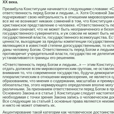
ХХ века.
Преамбула Конституции начинается следующими словами: «С
ответственность перед Богом и людьми...». Хотя Основной За
подчеркивает свою нейтральность в отношении мировоззрения
все же не возникает никаких сомнений в том, что Конституция
христианское представление о человеке. «Ответственность пе
людьми» означает, что не может быть неограниченного и безог
государственного суверенитета, и уж совсем не может быть н
государственной власти, государственного всемогущества. Ес
ценности, выходящие за пределы компетенции государственны
являющиеся в известной степени догосударственными, то ест
даны человеку Богом. Ответственность перед Богом и людьми
противоречит учредительной власти, государство не делегити
устанавливаются границы его решениям.
«Ответственность перед Богом и людьми...» — этим Конститу
отдать должное всем мировоззренческим группам, не оставля
внимания то, что современное государство, будучи демократи
плюралистическим в отношении мировоззрения, не является 
образованием, что мнения о содержании, масштабах и преиму
обязательства, этого нормирующего определения вполне могу
различными. За признанием ответственности перед Богом в п
Основного Закона и в статье 1 Конституции следует настояте
необходимая с точки зрения Закона запись о человеческом до
Все следующие за статьей 1 основные права являются неизм
и никто не может отменить их.
Акцентирование такой категории как человеческое достоинств