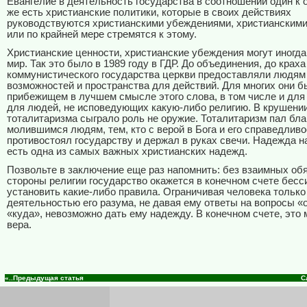
Евангелие в деятельность государства в соотношении один к о
же есть христианские политики, которые в своих действиях
руководствуются христианскими убеждениями, христианскими
или по крайней мере стремятся к этому.
Христианские ценности, христианские убеждения могут иногда
мир. Так это было в 1989 году в ГДР. До объединения, до краха
коммунистического государства церкви предоставляли людям
возможностей и пространства для действий. Для многих они б
прибежищем в лучшем смысле этого слова, в том числе и для 
для людей, не исповедующих какую-либо религию. В крушени
тоталитаризма сыграло роль не оружие. Тоталитаризм пал бла
молившимся людям, тем, кто с верой в Бога и его справедливо
противостоял государству и держал в руках свечи. Надежда н
есть одна из самых важных христианских надежд.
Позвольте в заключение еще раз напомнить: без взаимных об
стороны религии государство окажется в конечном счете бесс
установить какие-либо правила. Ограничивая человека только
деятельностью его разума, не давая ему ответы на вопросы «
«куда», невозможно дать ему надежду. В конечном счете, это 
вера.
«..Предыдущая статья
С