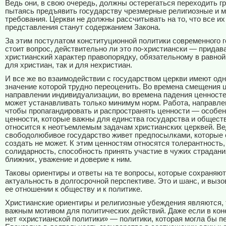
Ведь они, в свою очередь, должны остерегаться переходить г
пытаясь предъявить государству чрезмерные религиозные и 
требования. Церкви не должны рассчитывать на то, что все и
представления станут содержанием Закона.
За этим постулатом конституционной политики современного 
стоит вопрос, действительно ли это по-христиански — прида
христианский характер правопорядку, обязательному в равной
для христиан, так и для нехристиан.
И все же во взаимодействии с государством церкви имеют одн
значение которой трудно переоценить. Во времена смещения 
направлении индивидуализации, во времена падения ценносте
может устанавливать только минимум норм. Работа, направлен
чтобы пропагандировать и распространять ценности — особен
ценности, которые важны для единства государства и общест
относится к неотъемлемым задачам христианских церквей. В
свободолюбивое государство живет предпосылками, которые 
создать не может. К этим ценностям относятся толерантность,
солидарность, способность принять участие в чужих страдани
ближних, уважение и доверие к ним.
Таковы ориентиры и ответы на те вопросы, которые сохраняю
актуальность в долгосрочной перспективе. Это и шанс, и вызо
ее отношении к обществу и к политике.
Христианские ориентиры и религиозные убеждения являются,
важным мотивом для политических действий. Даже если в кон
нет «христианской политики» — политики, которая могла бы п