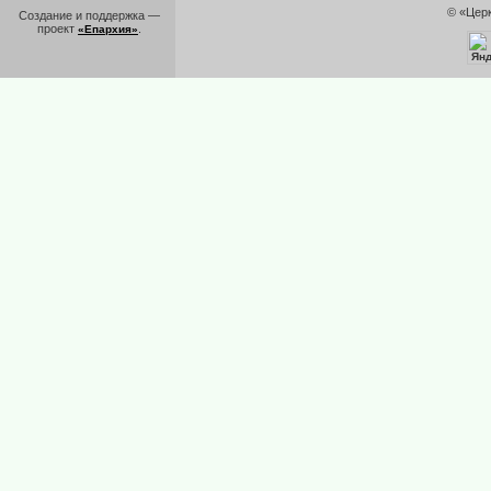
© «Цер
Создание и поддержка —
проект
.
«Епархия»