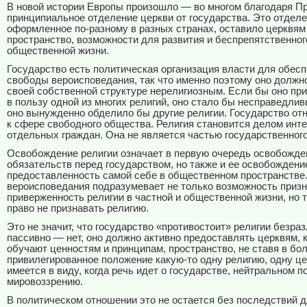
В новой истории Европы произошло — во многом благодаря 
принципиальное отделение церкви от государства. Это отделе
оформленное по-разному в разных странах, оставило церквям
пространство, возможности для развития и беспрепятственног
общественной жизни.
Государство есть политическая организация власти для обес
свободы вероисповедания, так что именно поэтому оно должн
своей собственной структуре нерелигиозным. Если бы оно пр
в пользу одной из многих религий, оно стало бы несправедлив
оно вынужденно обделило бы другие религии. Государство от
к сфере свободного общества. Религия становится делом инт
отдельных граждан. Она не является частью государственного
Освобождение религии означает в первую очередь освобожде
обязательств перед государством, но также и ее освобождени
предоставленность самой себе в общественном пространстве
вероисповедания подразумевает не только возможность приз
приверженность религии в частной и общественной жизни, но т
право не признавать религию.
Это не значит, что государство «противостоит» религии безраз
пассивно — нет, оно должно активно предоставлять церквям, 
обучают ценностям и принципам, пространство, не ставя в бо
привилегированное положение какую-то одну религию, одну це
имеется в виду, когда речь идет о государстве, нейтральном 
мировоззрению.
В политическом отношении это не остается без последствий д