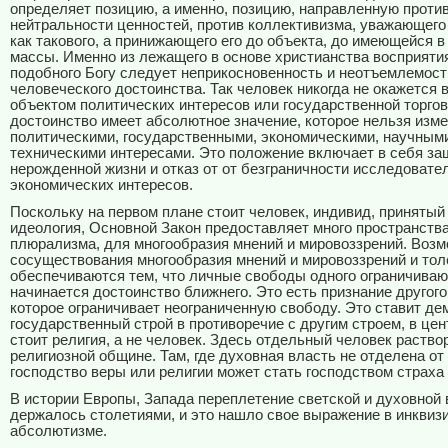
определяет позицию, а именно, позицию, направленную проти
нейтральности ценностей, против коллективизма, уважающего
как такового, а принижающего его до объекта, до имеющейся 
массы. Именно из лежащего в основе христианства восприятия
подобного Богу следует неприкосновенность и неотъемлемост
человеческого достоинства. Так человек никогда не окажется 
объектом политических интересов или государственной торгов
достоинство имеет абсолютное значение, которое нельзя изм
политическими, государственными, экономическими, научным
техническими интересами. Это положение включает в себя за
нерожденной жизни и отказ от от безграничности исследовате
экономических интересов.
Поскольку на первом плане стоит человек, индивид, принятый 
идеология, Основной Закон предоставляет много пространств
плюрализма, для многообразия мнений и мировоззрений. Воз
сосуществования многообразия мнений и мировоззрений и тол
обеспечиваются тем, что личные свободы одного ограничивают
начинается достоинство ближнего. Это есть признание другого
которое ограничивает неограниченную свободу. Это ставит де
государственный строй в противоречие с другим строем, в цен
стоит религия, а не человек. Здесь отдельный человек раство
религиозной общине. Там, где духовная власть не отделена от
господство веры или религии может стать господством страха 
В истории Европы, Запада переплетение светской и духовной 
держалось столетиями, и это нашло свое выражение в инквиз
абсолютизме.