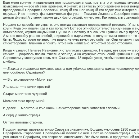
Еще меня волнует и привлекает вся пушкинская эпоха: поэты этого периода, музыка
языкознание — все об этом времени. А значит, и святость этого времени меня инте
преподобный Серафим Саровский, каждый его шаг, каждый его вздох мне интересен. 
окружал. И вот я вижу: фантастическая фигура — Пелагея Ивановна Серебренникова
делать фильм! А у меня, кроме двух фотографий, ничего нет. Как написать сценарий
Но даже когда событие укрыто, оно всегда вызывает определенный резонанс. Упал
круги. Куда они пошли, где и как погасли? Вот все эти обстоятельства изучаешь и в
объехал все, изучил каждый шаг Пушкина. Поэтому я знаю, что Пушкин был у преп
А мне с пеной у рта, со злобой, с иронией, с сарказмом, с сочувствием говорят, что 
быть. Люди, которые не знают, не видят, не чувствуют это событие. Они не могут пр
стихотворение Пушкина и понять, что в нем написано, что стоит за его строками.
Когда я узнал о Пелагее Ивановне, я стал писать сценарий. Не идет, нет слов — и в
стихах — родилась поэма. Ушел на это год. А на изучение отношений Пушкина с 
Саровским у меня ушло семь лет. Оказалось, 18 серий нужно, чтобы полностью рас
глубину.
— В каких же строках великого поэта вам удалось отыскать намек на встречу по
преподобного Серафима?
— В стихотворении «Молитва»:
Я слышал — в келии простой
Старик молитвою чудесной
Молился тихо предо мной...
И далее — молитва «Отче наш». Стихотворение заканчивается словами:
А сердце чаяло отрады
От той молитвы старика.
Пушкин трижды проезжал мимо Сарова в знаменитую Болдинскую осень 1930 года и
Серафимом Саровским. Преподобный молился о нем. Поэт не получил отрады. То, 
услышал от Серафима, его потрясло, ошеломило. Это была весть о предстоящей ги