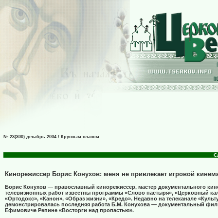
№ 23(300) декабрь 2004 / Крупным планом
С
Кинорежиссер Борис Конухов: меня не привлекает игровой кинем
Борис Конухов — православный кинорежиссер, мастер документального кино
телевизионных работ известны программы «Слово пастыря», «Церковный ка
«Ортодокс», «Канон», «Образ жизни», «Кредо». Недавно на телеканале «Культ
демонстрировалась последняя работа Б.М. Конухова — документальный фил
Ефимовиче Репине «Восторги над пропастью».