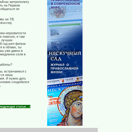
сейчас митрополиту
ть на Первом
 общаться не
мм
y
на ТВ,
ежиссер,
ема неразвитости
е повезло, я там
, лучших
ый год шел фильм
я в облаке, ты
 мы уже давно в
емедленно сели в
работы?
ы, встречаемся с
тся лишь
ия. И нужно дать
человек сподобился
.
ледующая статья...»