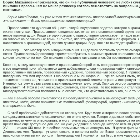
Борис Михайлович признается, что он «не публичный человек»: не любит сует
внимания прессы. Тем не менее режиссер согласился ответить на вопросы «
вестника».
— Борис Михайлович, вы уже много лет занимаетесь православной кинодокумен
это означает — быть православным кинорежиссером?
— Православие это духовная общность людей, внутреннее родство, которое выража
жизни, поступках. Православное поведение заключается в спасении своей единстве
неповторимой души. Когда сегодня говорят о православном режиссере, то чаще всег
он говорит на религиозные темы. Я считаю, что это крайне ограниченная формула. 
навязчивого выражения идей, против демонстрации. Ведь все это выглядит крайне 
Режиссер — это мастер организации внимания. Он должен заставить зрителя смотре
хочет. Православный режиссер стремится обратить внимание зрителя на спаситель
концентрируется на них. Он отрицает гибельные ситуации и как бы протягивает зри
Конечно, между киноискусством и православной верой есть определенное противоре
мере подменой понятий является даже добавление слова «православный» к светско
православный писатель, православный художник, православный режиссер. Я право
поведению, это моя идеология. Она осознана мной недавно — где-то, может быть, лет
то момент я осознал, что меня не привлекает игровой кинематограф, а интересует т
Именно поэтому я стал заниматься кинодокументалистикой. Хотя до этого я закончи
факультет ГИТИСа и снял несколько фильмов, спектаклей. Но постепенно я стал ухо
Кинодокументалистика позволяет мне сказать то, что действительно было, а не то, ч
— Как в вашей работе сочетаются кинодокументалистика и агиография? Ведь ре
прошлом, когда, кроме иконописных изображений, фотографий, картин, никакого д
материала не было.
— С этой проблемой я действительно столкнулся. Круг моих интересов после прихо
кинодокументалистике не ограничился, но очень сузился. Говоря о далеких событиях
возможности чем-то оперировать, а могу только рассказывать о них, опираясь на ин
время пока еще доступное для нас, но уже уходящее в легенду, которое нельзя утра
Х
VIII
— начало Х
I
Х века. И я сейчас всеми мыслями нахожусь там. Я делаю фильм 
Дивеевских жен. Правда, тут мне повезло: я попал на событие. Было прославление,
приснопоминаемый митрополит Нижегородский Николай, я там был, и мне удалось з