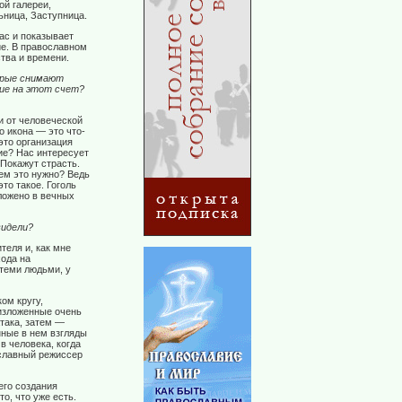
ой галереи,
ьница, Заступница.
ас и показывает
ие. В православном
тва и времени.
орые снимают
ие на этот счет?
и от человеческой
о икона — это что-
это организация
ие? Нас интересует
 Покажут страсть.
чем это нужно? Ведь
это такое. Гоголь
зложено в вечных
видели?
теля и, как мне
ода на
теми людьми, у
ом кругу,
 изложенные очень
така, затем —
нные в нем взгляды
в человека, когда
ославный режиссер
его создания
о, что уже есть.