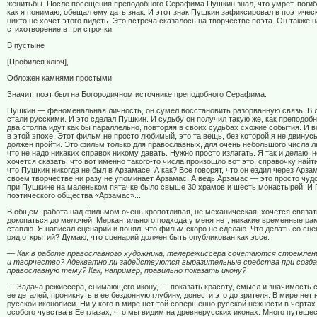
женитьбы. После посещения преподобного Серафима Пушкин знал, что умрет, погиб
как я понимаю, обещал ему дать знак. И этот знак Пушкин зафиксировал в поэтичес
никто не хочет этого видеть. Это встреча сказалось на творчестве поэта. Он также 
стихотворение в три строчки:
В пустыне
[Пробился ключ],
Обложен камнями простыми.
Значит, поэт был на Богородичном источнике преподобного Серафима.
Пушкин — феноменальная личность, он сумел восстановить разорванную связь. В 
стали русскими. И это сделал Пушкин. И судьбу он получил такую же, как преподо
два столпа идут как бы параллельно, повторяя в своих судьбах схожие события. И в
в этой эпохе. Этот фильм не просто любимый, это та вещь, без которой я не двинус
должен пройти. Это фильм только для православных, для очень небольшого числа л
что не надо никаких справок никому давать. Нужно просто излагать. Я так и делаю, 
хочется сказать, что вот именно такого-то числа произошло вот это, справочку найт
что Пушкин никогда не был в Арзамасе. А как? Все говорят, что он ездил через Арзам
своем творчестве ни разу не упоминает Арзамас. А ведь Арзамас — это просто чудо
при Пушкине на маленьком пятачке было свыше 30 храмов и шесть монастырей. И
поэтического общества «Арзамас»...
В общем, работа над фильмом очень кропотливая, не механическая, хочется связать
докопаться до мелочей. Меркантильного подхода у меня нет, никакие временные рам
ставлю. Я написал сценарий и понял, что фильм скоро не сделаю. Что делать со сц
ряд открытий? Думаю, что сценарий должен быть опубликован как эссе.
— Как в работе православного художника, телережиссера сочетаются стремлен
и творчество? Адекватно ли задействуются выразительные средства при созда
православную тему? Как, например, правильно показать икону?
— Задача режиссера, снимающего икону, — показать красоту, смысл и значимость
ее деталей, проникнуть в ее бездонную глубину, донести это до зрителя. В мире нет 
русской иконописи. Ни у кого в мире нет той совершенно русской нежности в чертах
особого чувства в Ее глазах, что мы видим на древнерусских иконах. Много путешес