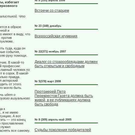
№ 8 (333) апрель 2006
ы, избегает
Церковного
Встречи со старцем
талистикой. Что
№ 23 (348) декабрь
ется в образе
нной и
о имеют в виду, что
Всероссийская игумения
Я против
неуклюже.
ть туда, куда он
ные события,
№ 22(371) ноябрь 2007
телю руку помощи.
Диалог со страрообрядцами должен
чие. В какой-то
быть открытым и свободным
й профессии:
славный человек по
 в сорок. В какой-
олько правда.
л актерский
№ 5(378) март 2008
дить от этого.
то могло быть.
Протоиерей Петр
чь идет о
Перекрестов:Газета должна быть
ругого визуального
живой, в ее публикациях должна
быть свобода
да к
, я не имею
туицию. А вот
тить — это конец
№ 8 (309) апрель-май 2005
о прославлении
 служил
Судьбы поколения победителей
аснять все самому.