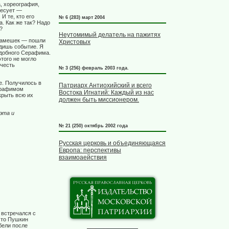
, хореография,
ресует —
И те, кто его
№ 6 (283) март 2004
. Как же так? Надо
?
Неутомимый делатель на пажитях
 камешек — пошли
Христовых
идишь событие. Я
одобного Серафима.
этого не могло
очесть
№ 3 (256) февраль 2003 года.
се. Получилось в
Патриарх Антиохийский и всего
Серафимом
Востока Игнатий: Каждый из нас
крыть всю их
должен быть миссионером.
эта и
№ 21 (250) октябрь 2002 года
Русская церковь и объединяющаяся
Европа: перспективы
взаимоаействия
 встречался с
что Пушкин
бели после