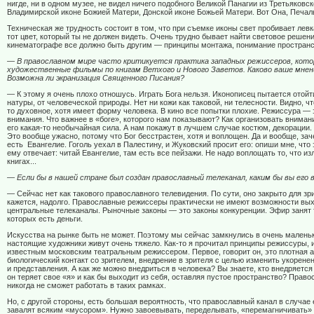
нигде, ни в одном музее, не видел ничего подобного Великой Панагии из Третьяковск
Владимирской иконе Божией Матери, Донской иконе Божьей Матери. Вот Она, Печал
Техническая же трудность состоит в том, что при съемке иконы свет пробивает левк
тот цвет, который ты не должен видеть. Очень трудно бывает найти световое решен
кинематографе все должно быть другим — принципы монтажа, понимание пространс
— В православном мире часто критикуется практика западных режиссеров, кот
художественные фильмы по книгам Ветхого и Нового Заветов. Каково ваше мнен
Возможна ли экранизация Священного Писания?
— К этому я очень плохо отношусь. Играть Бога нельзя. Иконописец пытается отойт
натуры, от человеческой природы. Нет ни кожи как таковой, ни телесности. Видно, чт
то духовное, хотя имеет форму человека. В кино все попытки плохие. Режиссура — 
внимания. Что важнее в «боге», которого нам показывают? Как организовать вниман
его какая-то необычайная сила. А нам покажут в лучшем случае костюм, декорации.
Это вообще ужасно, потому что Бог бесстрастен, хотя и воплощен. Да и вообще, за
есть
Евангелие. Гоголь уехал в Палестину, и Жуковский просит его: опиши мне, что 
ему отвечает: читай Евангелие, там есть все пейзажи. Не надо воплощать то, что и
книгах...
— Если бы в нашей стране был создан православный телеканал, каким бы вы его 
— Сейчас нет как такового православного телевидения. По сути, оно закрыто для зри
кажется, надолго. Православные режиссеры практически не имеют возможности вых
центральные телеканалы. Рыночные законы — это законы конкуренции. Эфир занят 
которых есть деньги.
Искусства на рынке быть не может. Поэтому мы сейчас замкнулись в очень маленьк
настоящие художники живут очень тяжело. Как-то я прочитал принципы режиссуры,
известным московским театральным режиссером. Первое, говорит он, это плотная а
биологический контакт со зрителем, внедрение в зрителя с целью изменить укорене
и представления. А как же можно внедриться в человека? Вы знаете, кто внедряется 
он теряет свое «я» и как бы выходит из себя, оставляя пустое пространство? Прав
никогда не сможет работать в таких рамках.
Но, с другой стороны, есть большая вероятность, что православный канал в случае 
завалят всяким «мусором». Нужно завоевывать, переделывать, «перемагничивать» т