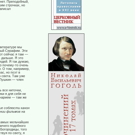
нет. Преподобный,
ким строчках, но
написал
литературе мы
бный Серафим. Эти
от сейчас я там —
ь дальше. Я это
юдей. Я так думаю,
но почему-то очень
и. О том, например,
ас, но поэт в
 света. Там уже
 Пушкин — член
 все ниточки,
ки я для себя не
енарием — там же
ие соблюсти канон
нии фильмов на
 самых мельчайших
ничего подобного
 Богородицы, того
твуя по свету, я