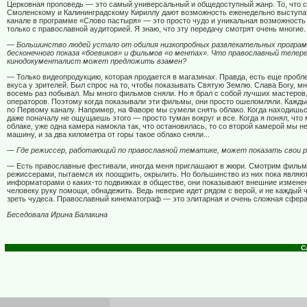
Церковная проповедь — это самый универсальный и общедоступный жанр. То, что 
Смоленскому и Калининградскому Кириллу дают возможность еженедельно выступа
канале в программе «Слово пастыря» — это просто чудо и уникальная возможность
только с православной аудиторией. Я знаю, что эту передачу смотрят очень многие.
— Большинство людей устало от обилия низкопробных развлекательных програ
бесконечного показа «боевиков» и фильмов «о ментах». Что православный телер
кинодокументалист может предложить взамен?
— Только видеопродукцию, которая продается в магазинах. Правда, есть еще пробл
вкуса у зрителей. Был спрос на то, чтобы показывать Святую Землю. Слава Богу, мн
восемь раз побывал. Мы много фильмов сняли. Но я брал с собой лучших мастеров
операторов. Поэтому когда показывали эти фильмы, они просто ошеломляли. Кажд
по Первому каналу. Например, на Фаворе мы сумели снять облако. Когда находишьс
даже поначалу не ощущаешь этого — просто туман вокруг и все. Когда я понял, что
облаке, уже одна камера намокла так, что остановилась, то со второй камерой мы н
машину, и за два километра от горы такое облако сняли...
— Где режиссер, работающий по православной тематике, может показать свои 
— Есть православные фестивали, иногда меня приглашают в жюри. Смотрим фильм
режиссерами, пытаемся их поощрить, окрылить. Но большинство из них пока являю
информаторами о каких-то подвижках в обществе, они показывают внешние изменен
человеку руку помощи, обнадежить. Ведь неверие идет рядом с верой, и не каждый 
зреть чудеса. Православный кинематограф — это элитарная и очень сложная сфера
Беседовала Ирина Балакина
С