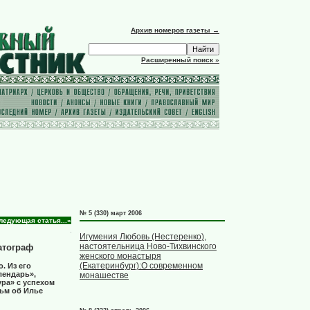
Архив номеров газеты →
Расширенный поиск »
№ 5 (330) март 2006
ледующая статья...»
Игумения Любовь (Нестеренко),
настоятельница Ново-Тихвинского
атограф
женского монастыря
(Екатеринбург):О современном
. Из его
лендарь»,
монашестве
ура» с успехом
ьм об Илье