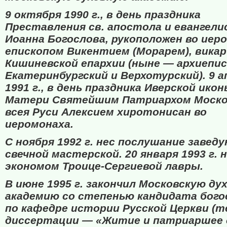
9 октября 1990 г., в день праздника
Преставления св. апостола и евангел
Иоанна Богослова, рукоположен во иер
епископом Викентием (Морарем), вика
Кишиневской епархии (ныне — архиепи
Екатеринбургский и Верхотурский). 9 а
1991 г., в день праздника Иверской ико
Матери Святейшим Патриархом Моско
всея Руси Алексием хиротонисан во
иеромонаха.
С ноября 1992 г. нес послушание завед
свечной мастерской. 20 января 1993 г. 
экономом Троице-Сергиевой лавры.
В июне 1995 г. закончил Московскую ду
академию со степенью кандидата бого
по кафедре истории Русской Церкви (т
диссертации — «Житие и патриаршее 