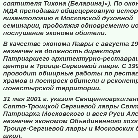
святителя Тихона (Белавина)»). По око
МДА преподавал общецерковную истор
византологию в Московской духовной
семинарии, продолжая одновременно и
послушание эконома обители.
В качестве эконома Лавры с августа 19
назначен на должность директора
Патриаршего архитектурно-реставра
центра в Троице-Сергиевой лавре. С 199
проводит обширные работы по реста
храмов и построек обители и реконст
монастырской территории.
31 мая 2001 г. указом Священноархима
Свято-Троицкой Сергиевой лавры Свя
Патриарха Московского и всея Руси Ал
назначен экономом Объединенного хоз
Троице-Сергиевой лавры и Московских 
школ.