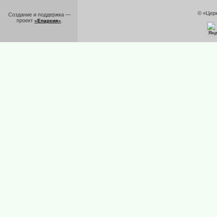
© «Цер
Создание и поддержка —
проект
.
«Епархия»