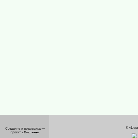
© «Цер
Создание и поддержка —
проект
.
«Епархия»