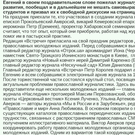
Евгений в своем поздравительном слове пожелал журнал
развития, пообещал и в дальнейшем не мешать самовыр
студентов и призвал их к свободной дискуссии на страниц
На праздник приехали те, кто участвовал в создании журнала 
епископ Прокопьевский Амвросий, викарий Кемеровской епарх
иеромонах Петр (Еремеев), проректор Хабаровской семинарии
считают, что тот опыт, который они приобрели, работая над ж
помог им в пастырской практике.
Редакция «Встречи» пригласила на свой праздник редакторов 
православных молодежных изданий. Перед собравшимися вы
главный редактор журнала «Отрок.ua» архимандрит Иона (Чер
наместник Свято-Троицкого Ионинского монастыря в Киеве,
г
редактор журнала «Новый ковчег» иерей Димитрий Карпенко (Б
главный редактор журнала «Нескучный сад» Юлия Данилова (
Главный редактор журнала «Встреча» Петр Королев подарил 
Евгению и всем собравшимся электронный архив журнала за 1
После торжественной части состоялся круглый стол, посвящ
актуальным проблемам православной журналистики. Здесь в
представители еще нескольких молодежных изданий — главн
журнала «Наследник» протоиерей Максим Первозванский, об
газеты «Церковный вестник» Ксения Лученко, Ульяна Артемов
Аверков — авторы журнала «Мы в России и в Зарубежье», ред
«Православие и мир» Анна Любимова. В основном говорили о
существующих каталогов православных периодических издан
трудностях, связанных с распространением православных СМ
получением иллюстративного материала. Виктор Аверков пре
координировать работу православных молодежных организаци
молодежных изданий. Одним из вариантов такой координации 