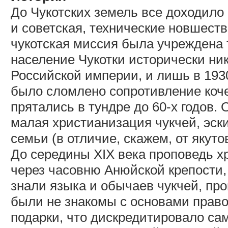
До Чукотских земель все доходило
и советская, технические новшеств
чукотская миссия была учреждена т
население Чукотки исторически ник
Российской империи, и лишь в 193
было сломлено сопротивление коче
прятались в тундре до 60-х годов.
малая христианизация чукчей, эск
семьи (в отличие, скажем, от якуто
До середины XIX века проповедь хр
через часовню Анюйской крепости,
знали языка и обычаев чукчей, пр
были не знакомы с основами право
подарки, что дискредитировало само