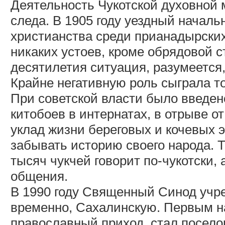
Деятельность Чукотской духовной 
следа. В 1905 году уездный началь
христианства среди прианадырских
никаких устоев, кроме обрядовой 
десятилетия ситуация, разумеется
Крайне негативную роль сыграла то
При советской власти было введен
китобоев в интернатах, в отрыве 
уклад жизни береговых и кочевых э
забывать историю своего народа. Т
тысяч чукчей говорит по-чукотски,
общения.
В 1990 году Священный Синод учр
временно, Сахалинскую. Первым н
православный приход, стал посело