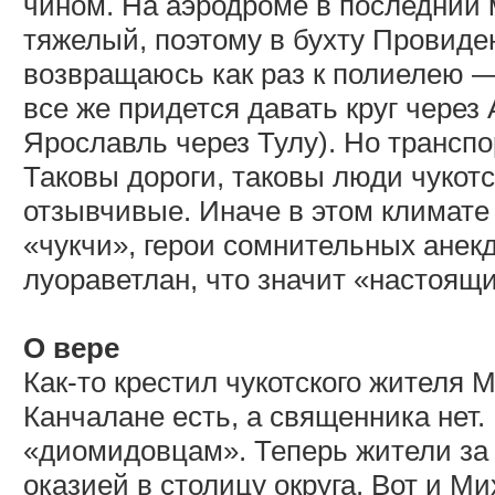
чином. На аэродроме в последний 
тяжелый, поэтому в бухту Провиден
возвращаюсь как раз к полиелею — 
все же придется давать круг через 
Ярославль через Тулу). Но трансп
Таковы дороги, таковы люди чукотс
отзывчивые. Иначе в этом климате
«чукчи», герои сомнительных анек
луораветлан, что значит «настоящ
О вере
Как-то крестил чукотского жителя 
Канчалане есть, а священника нет.
«диомидовцам». Теперь жители за 
оказией в столицу округа. Вот и М