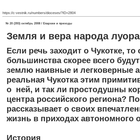
https://c-vestnik.ru/numbers/dioceses/?ID=2804
№ 20 (393) октябрь 2008 / Епархии и приходы
Земля и вера народа луор
Если речь заходит о Чукотке, т
большинства скорее всего будут
землю наивные и легковерные а
реальная Чукотка этим примит
о
ней, и так ли простодушны ко
центра российского региона? П
рассказывает о своих впечатлени
жизнь в приходах автономного о
История