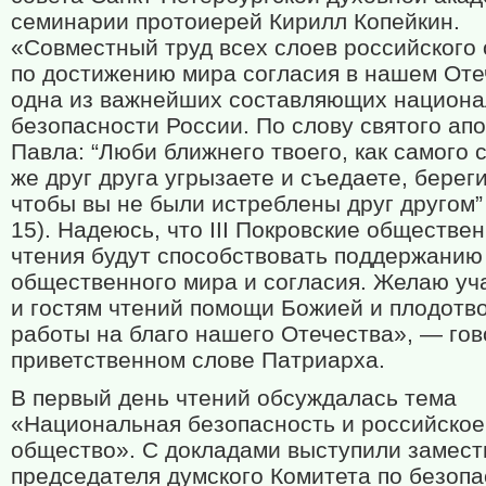
семинарии протоиерей Кирилл Копейкин.
«Совместный труд всех слоев российского
по достижению мира согласия в нашем От
одна из важнейших составляющих национ
безопасности России. По слову святого ап
Павла: “Люби ближнего твоего, как самого 
же друг друга угрызаете и съедаете, береги
чтобы вы не были истреблены друг другом” 
15). Надеюсь, что
III
Покровские обществе
чтения будут способствовать поддержанию
общественного мира и согласия. Желаю уч
и гостям чтений помощи Божией и плодотв
работы на благо нашего Отечества», — гов
приветственном слове Патриарха.
В первый день чтений обсуждалась тема
«Национальная безопасность и российское
общество». С докладами выступили замест
председателя думского Комитета по безоп