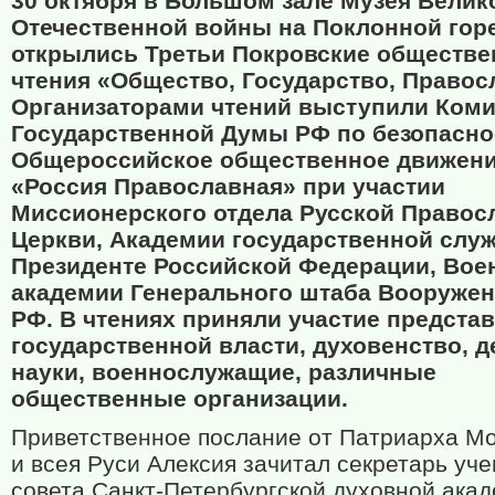
30 октября в Большом зале Музея Велик
Отечественной войны на Поклонной гор
открылись Третьи Покровские обществ
чтения «Общество, Государство, Правос
Организаторами чтений выступили Коми
Государственной Думы РФ по безопасно
Общероссийское общественное движен
«Россия Православная» при участии
Миссионерского отдела Русской Правос
Церкви, Академии государственной слу
Президенте Российской Федерации, Вое
академии Генерального штаба Вооруже
РФ. В чтениях приняли участие предста
государственной власти, духовенство, д
науки, военнослужащие, различные
общественные организации.
Приветственное послание от Патриарха Мо
и всея Руси Алексия зачитал секретарь уче
совета Санкт-Петербургской духовной акад