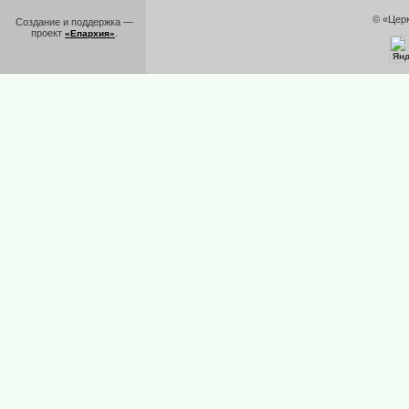
© «Цер
Создание и поддержка —
проект
.
«Епархия»