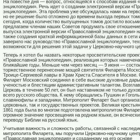
На повестке дня — вопрос, относящейся к способам издания
энциклопедии». Речь идет о создании электронной версии «П
энциклопедии». Эта проблема уже обсуждалась нами на перво
но ее решение было отложено до времени выхода первых томо
сегодня, когда количество выпущенных томов достигло восьм
предлагаем членам наших Советов продумать свое отношение
выпуска электронной версии «Православной энциклопедии» на
также создания краткой информационной базы данных в сети и
заверило нас руководство «Православной энциклопедии», тех
возможности для решения этой задачи у Церковно-научного це
Теперь я хотел бы назвать некоторые просветительские прое
«Православной энциклопедии», реализация которых намечена
ближайшие годы. Меньше чем через месяц — 9 июня — состо
торжественное перенесение мощей святителя Филарета Моско
Троице-Сергиевой лавры в Храм Христа Спасителя в Москве.
Филарет Московский соединял в себе высокие духовные дары
ученостью и блестящим административным талантом. Возгла
Церковь в течение 50 лет, он был наставником не только духов
всего русского общества. К нему обращались Пушкин и Гоголь
славянофилы и западники. Митрополит Филарет был организа
церковных, так и государственных проектов. Великая крестья
1861 года была во многом подготовлена митрополитом Филар
огромное значение просвещения на родном языке, он всяческ
переводу Библии на русский язык.
Учитывая важность и сложность работы, связанной с наследи
митрополита Филарета, мы поручили Церковно-научному цент
«Православная энциклопедия» и созданному на его основе