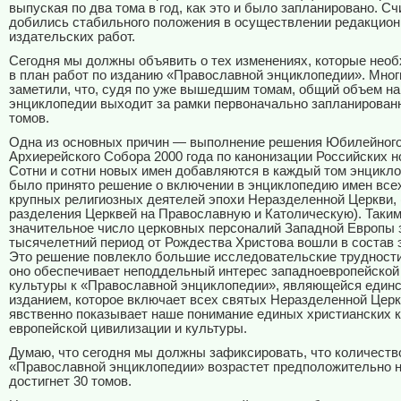
выпуская по два тома в год, как это и было запланировано. Сч
добились стабильного положения в осуществлении редакцион
издательских работ.
Сегодня мы должны объявить о тех изменениях, которые нео
в план работ по изданию «Православной энциклопедии». Мног
заметили, что, судя по уже вышедшим томам, общий объем н
энциклопедии выходит за рамки первоначально запланирован
томов.
Одна из основных причин — выполнение решения Юбилейног
Архиерейского Собора 2000 года по канонизации Российских н
Сотни и сотни новых имен добавляются в каждый том энцикло
было принято решение о включении в энциклопедию имен все
крупных религиозных деятелей эпохи Неразделенной Церкви, (
разделения Церквей на Православную и Католическую). Таким
значительное число церковных персоналий Западной Европы 
тысячелетний период от Рождества Христова вошли в состав 
Это решение повлекло большие исследовательские трудности
оно обеспечивает неподдельный интерес западноевропейской 
культуры к «Православной энциклопедии», являющейся един
изданием, которое включает всех святых Неразделенной Церк
явственно показывает наше понимание единых христианских 
европейской цивилизации и культуры.
Думаю, что сегодня мы должны зафиксировать, что количеств
«Православной энциклопедии» возрастет предположительно н
достигнет 30 томов.