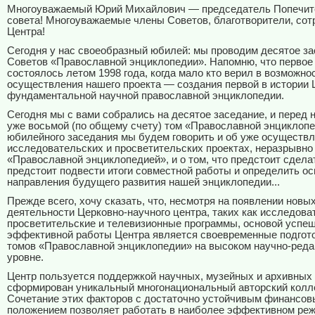
Многоуважаемый Юрий Михайлович — председатель Попечит
совета! Многоуважаемые члены Советов, благотворители, сот
Центра!
Сегодня у нас своеобразный юбилей: мы проводим десятое з
Советов «Православной энциклопедии». Напомню, что первое
состоялось летом 1998 года, когда мало кто верил в возможно
осуществления нашего проекта — создания первой в истории 
фундаментальной научной православной энциклопедии.
Сегодня мы с вами собрались на десятое заседание, и перед 
уже восьмой (по общему счету) том «Православной энциклопе
юбилейного заседания мы будем говорить и об уже осуществ
исследовательских и просветительских проектах, неразрывно
«Православной энциклопедией», и о том, что предстоит сдела
предстоит подвести итоги совместной работы и определить о
направления будущего развития нашей энциклопедии...
Прежде всего, хочу сказать, что, несмотря на появлении новы
деятельности Церковно-научного центра, таких как исследова
просветительские и телевизионные программы, основой успеш
эффективной работы Центра является своевременные подгото
томов «Православной энциклопедии» на высоком научно-ред
уровне.
Центр пользуется поддержкой научных, музейных и архивных
сформирован уникальный многонациональный авторский колл
Сочетание этих факторов с достаточно устойчивым финансо
положением позволяет работать в наиболее эффективном реж