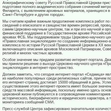
Агиографическому совету Русской Православной Церкви прис
подготовке полного академического собрания сочинений митр
Филарета, с выявлением архивных материалов, хранящихся в
Санкт-Петербурге и других городах.
Мы считаем крайне важным продолжение комплекса работ по
сведений о епископате и священстве времен репрессий, прово
самим Церковно-научным центром, так и при его научной и орг
финансовой поддержке в Государственном архиве Российской
архивах ФСБ. Мы поддерживаем труды Церковно-научного це
«Православная энциклопедия» по созданию информационно-а
комплекса по истории Русской Православной Церкви в ХХ век
включающего описания архивов Московской Патриархии, Сове
религий и многих частных архивов.
Особое значение мы придаем развитию интернет-портала. Два
мы приняли решение о выходе Церковно-научного центра «Пр
энциклопедия» в интернет-пространство.
Должен заметить, что сегодня интернет-портал «Седмица» яв
из наиболее популярных среди религиозных сайтов, причем 
его интернет-страниц достигает 15000 обращений в день. Усп
существование этого интернет-проекта имеет большое значен
средств массовой информации, поскольку именно здесь осно
церковной жизни публикуются в сопровождении комментариев
исторического, биографического и юридического характера, а 
мониторинга сообщений СМИ.
Пресс-службой Центра зафиксировано значительное количес