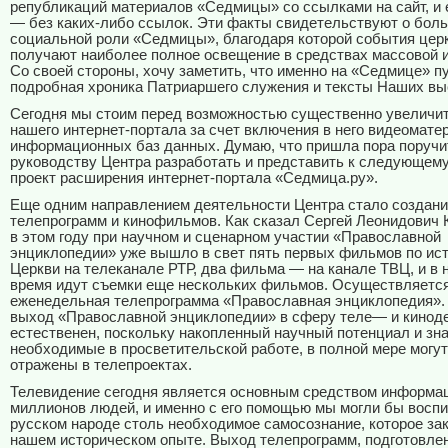
републикаций материалов «Седмицы» со ссылками на сайт, и
— без каких-либо ссылок. Эти факты свидетельствуют о бол
социальной роли «Седмицы», благодаря которой события цер
получают наиболее полное освещение в средствах массовой 
Со своей стороны, хочу заметить, что именно на «Седмице» 
подробная хроника Патриаршего служения и тексты Наших вы
Сегодня мы стоим перед возможностью существенно увеличи
нашего интернет-портала за счет включения в него видеомате
информационных баз данных. Думаю, что пришла пора поручи
руководству Центра разработать и представить к следующем
проект расширения интернет-портала «Седмица.ру».
Еще одним направлением деятельности Центра стало создан
телепрограмм и кинофильмов. Как сказал Сергей Леонидович 
в этом году при научном и сценарном участии «Православной
энциклопедии» уже вышло в свет пять первых фильмов по ис
Церкви на телеканале РТР, два фильма — на канале ТВЦ, и в
время идут съемки еще нескольких фильмов. Осуществляетс
еженедельная телепрограмма «Православная энциклопедия». 
выход «Православной энциклопедии» в сферу теле— и кинод
естественен, поскольку накопленный научный потенциал и зна
необходимые в просветительской работе, в полной мере могу
отражены в телепроектах.
Телевидение сегодня является основным средством информа
миллионов людей, и именно с его помощью мы могли бы воспи
русском народе столь необходимое самосознание, которое за
нашем историческом опыте. Выход телепрограмм, подготовле