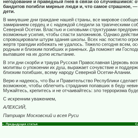
негодование и праведный гнев в связи со случившимся: о
бандитов погибли мирные люди и, что самое страшное, 
дети.
В минувшие дни граждане нашей страны, все мировое сообще
замиранием сердец и с надеждой следили за трагическими со
Северной Осетии. Властью и силовыми структурами предприн
возможные усилия, чтобы спасти заложников. Однако действи
спровоцировали штурм здания школы. Всех нас постигло огро
жертв трагедии избежать не удалось. Тяжело сегодня всем, о
родным и близким погибших и раненых. Да поможет им Господ
выпавшее на их долю испытание.
В эти дни скорби и траура Русская Православная Церковь воз
молитвы о упокоении их душ, выражает сочувствие и поддерж
близким погибших, всему народу Северной Осетии-Алании.
Верю и надеюсь, что Вы и Правительство Республики сделает
возможное, чтобы облегчить страдания попавших в беду неви
Мужайтесь, крепитесь и не отчаивайтесь: зло терроризма буде
С искренним уважением,
АЛЕКСИЙ,
Патриарх Московский и всея Руси
«..Предыдущая статья
С