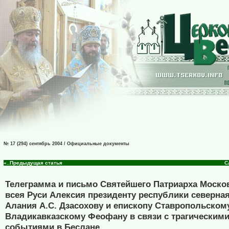
№ 17 (294) сентябрь 2004 / Официальные документы
«..Предыдущая статья
С
Телеграмма и письмо Святейшего Патриарха Москов
всея Руси Алексия президенту республики северная
Алания А.С. Дзасохову и епископу Ставропольском
Владикавказскому Феофану в связи с трагическим
событиями в Беслане