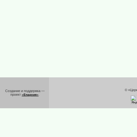
© «Цер
Создание и поддержка —
проект
.
«Епархия»