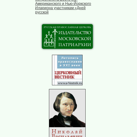
Американского и Нью-Йоркского
Илариона участникам «Дней
русской