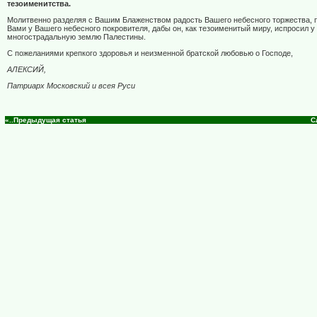
тезоименитства.
Молитвенно разделяя с Вашим Блаженством радость Вашего небесного торжества, 
Вами у Вашего небесного покровителя, дабы он, как тезоименитый миру, испросил у
многострадальную землю Палестины.
С пожеланиями крепкого здоровья и неизменной братской любовью о Господе,
АЛЕКСИЙ,
Патриарх Московский и всея Руси
«..Предыдущая статья
С