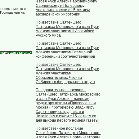
и всея Руси Алексия архиепископу
Сарненскому и Полесскому
просим вместе с
Анатолию в связи с 15-летием
 Господа мир на
архиерейской хиротонии
Приветствие Святейшего
Патриарха Московского и всея Руси
Алексия участникам II Ассамблеи
Русского мира
Приветствие Святейшего
Патриарха Московского и всея Руси
Алексия участникам Всемирной
ледующая статья...»
конференции соотечественников
Приветствие Святейшего
Патриарха Московского и всея Руси
Алексия участникам
Образовательных Чтений
Сибирского федерального округа
Поздравительное послание
Святейшего Патриарха Московского
и всея Руси Алексия главному
редактору газеты «Православная
Москва» протоиерею Владимиру
Харитонову, сотрудникам и
Читателям в связи с 15-летием со
дня выхода первого номера газеты
Приветственное послание
Святейшего Патриарха Московского
и всея Руси Алексия организаторам