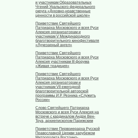
и участникам Образовательных
Чтений Уральского федерального
округа «Духовно-нравственные
ценности в российской школе»
Приветствие Святейшего
Патриарха Московского и всея Руси
Алексия организаторам и
участникам V Международного
благотворительного кинофестиваля
«Лучезарный ангел»
Приветствие Святейшего
Патриарха Московского и всея Руси
Алексия участникам III форума
«Живая традиция»
Приветствие Святейшего
Патриарха Московского и всея Руси
Алексия организаторам и
участникам VII ежегодной
благотворительной авторской
программы И.Р. Резника «Служить
России»
Слово Святейшего Патриарха
Московского и всея Руси Алексия на
встрече с кардиналом Андре Вен-
Труа, архиепископом Парижским
Приветствие Первоиерарха Русской
Православной Церкви зарубежом
Митрополита Восточно-