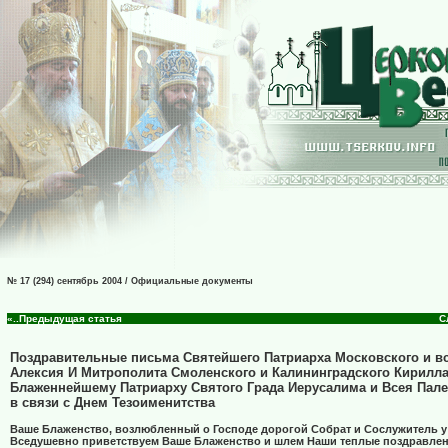
№ 17 (294) сентябрь 2004 / Официальные документы
«..Предыдущая статья
С
Поздравительные письма Святейшего Патриарха Московского и в
Алексия И Митрополита Смоленского и Калининградского Кирилл
Блаженнейшему Патриарху Святого Града Иерусалима и Всея Пал
в связи с Днем Тезоименитства
Ваше Блаженство, возлюбленный о Господе дорогой Собрат и Сослужитель у
Вседушевно приветствуем Ваше Блаженство и шлем Наши теплые поздравлен