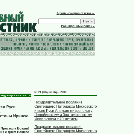
Архив номеров газеты →
Расширенный поиск »
№ 21 (394) ноябрь 2008
ледующая статья...»
Поздравительное послание
Святейшего Патриарха Московского
сея Руси
и всея Руси Алексия митрополиту
а
Челябинскому и Златоустовскому
естины Иринею
Иову в связи с 70-летием
Поздравительное послание
 Престола Божия!
Святейшего Патриарха Московского
ия с днем Вашего