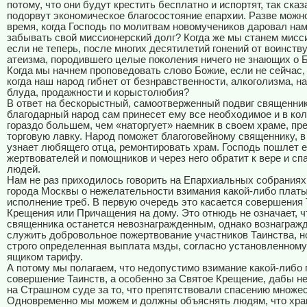
потому, что они будут крестить бесплатно и испортят, так сказ
подорвут экономическое благосостояние епархии. Разве можн
время, когда Господь по молитвам новомучеников даровал нам
забывать свой миссионерский долг? Когда же мы станем мисс
если не теперь, после многих десятилетий гонений от воинст
атеизма, породившего целые поколения ничего не знающих о 
Когда мы начнем проповедовать слово Божие, если не сейчас, 
когда наш народ гибнет от безнравственности, алкоголизма, на
блуда, продажности и корыстолюбия?
В ответ на бескорыстный, самоотверженный подвиг священни
благодарный народ сам принесет ему все необходимое и в ко
гораздо большем, чем «наторгует» наемник в своем храме, п
торговую лавку. Народ поможет благоговейному священнику, в
узнает любящего отца, ремонтировать храм. Господь пошлет 
жертвователей и помощников и через него обратит к вере и сп
людей.
Нам не раз приходилось говорить на Епархиальных собраниях
города Москвы о нежелательности взимания какой-либо платы
исполнение треб. В первую очередь это касается совершения
Крещения или Причащения на дому. Это отнюдь не означает, ч
священника останется невознагражденным, однако вознаграж
служить добровольное пожертвование участников Таинства, но
строго определенная выплата мзды, согласно установленному
ящиком тарифу.
А потому мы полагаем, что недопустимо взимание какой-либо 
совершение Таинств, а особенно за Святое Крещение, дабы не
на Страшном суде за то, что препятствовали спасению множе
Одновременно мы можем и должны объяснять людям, что хра