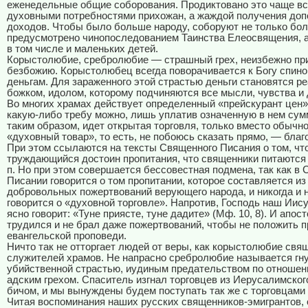
еженедельные общие соборования. Продиктовано это чаще вс
духовными потребностями прихожан, а жаждой получения до
доходов. Чтобы было больше народу, соборуют не только бол
предусмотрено чинопоследованием Таинства Елеосвящения, а
в том числе и маленьких детей.
Корыстолюбие, сребролюбие — страшный грех, неизбежно пр
безбожию. Корыстолюбец всегда поворачивается к Богу спиной
деньгам. Для зараженного этой страстью деньги становятся 
божком, идолом, которому подчиняются все мысли, чувства и 
Во многих храмах действует определенный «прейскурант цен»,
какую-либо требу можно, лишь уплатив означенную в нем сумм
таким образом, идет открытая торговля, только вместо обычн
«духовный товар», то есть, не побоюсь сказать прямо, — благ
При этом ссылаются на тексты Священного Писания о том, чт
труждающийся достоин пропитания, что священники питаются о
п. Но при этом совершается бессовестная подмена, так как в
Писании говорится о том пропитании, которое составляется из
добровольных пожертвований верующего народа, и никогда и н
говорится о «духовной торговле». Напротив, Господь наш Иис
ясно говорит: «Туне приясте, туне дадите» (Мф. 10, 8). И апос
трудился и не брал даже пожертвований, чтобы не положить 
евангельской проповеди.
Ничто так не отторгает людей от веры, как корыстолюбие свя
служителей храмов. Не напрасно сребролюбие называется гну
убийственной страстью, иудиным предательством по отношени
адским грехом. Спаситель изгнал торговцев из Иерусалимског
бичом, и мы вынуждены будем поступать так же с торговцами
Читая воспоминания наших русских священников-эмигрантов,