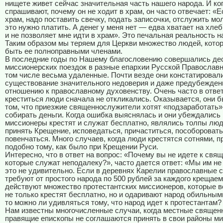
нищете живет сейчас значительная часть нашего народа. И ко
спрашивают, почему он не ходит в храм, он часто отвечает: «Е
храм, надо поставить свечку, подать записочки, отслужить мол
это нужно платить. А денег у меня нет — едва хватает на хлеб
и не позволяет мне идти в храм». Это печальная реальность н
Таким образом мы теряем для Церкви множество людей, кото
быть ее полноправными членами.
В последние годы по Нашему благословению совершались де
миссионерских поездок в разные епархии Русской Православн
том числе весьма удаленные. Почти везде они констатировал
существование значительного недоверия и даже предубежден
отношению к православному духовенству. Очень часто в отве
креститься люди сначала не откликались. Оказывается, они 
том, что приезжие священнослужители хотят «подзаработать»
собирать деньги. Когда ошибка выяснялась и они убеждались 
миссионеры крестят и служат бесплатно, являлись толпы лю
принять Крещение, исповедаться, причаститься, пособоровать
повенчаться. Много случаев, когда люди крестятся сотнями, пр
подобно тому, как было при Крещении Руси.
Интересно, что в ответ на вопрос: «Почему вы не идете к свя
которые служат неподалеку?», часто дается ответ: «Мы им не
это не удивительно. Если в деревнях Карелии православные 
требуют от простого народа по 500 рублей за каждого крещаем
действуют множество протестантских миссионеров, которые в
не только крестят бесплатно, но и одаривают народ обильным
то можно ли удивляться тому, что народ идет к протестантам?
Нам известны многочисленные случаи, когда местные священ
правящие епископы не соглашаются принять в свои районы м