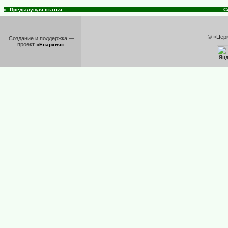
«..Предыдущая статья
С
© «Цер
Создание и поддержка —
проект
.
«Епархия»