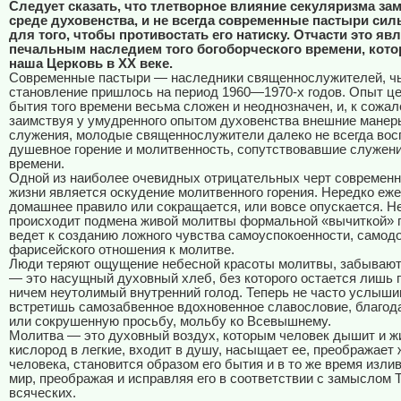
Следует сказать, что тлетворное влияние секуляризма зам
среде духовенства, и не всегда современные пастыри си
для того, чтобы противостать его натиску. Отчасти это яв
печальным наследием того богоборческого времени, кото
наша Церковь в XX веке.
Современные пастыри — наследники священнослужителей, ч
становление пришлось на период 1960—1970-х годов. Опыт це
бытия того времени весьма сложен и неоднозначен, и, к сожал
заимствуя у умудренного опытом духовенства внешние манер
служения, молодые священнослужители далеко не всегда во
душевное горение и молитвенность, сопутствовавшие служени
времени.
Одной из наиболее очевидных отрицательных черт современн
жизни является оскудение молитвенного горения. Нередко еж
домашнее правило или сокращается, или вовсе опускается. Н
происходит подмена живой молитвы формальной «вычиткой» п
ведет к созданию ложного чувства самоуспокоенности, самод
фарисейского отношения к молитве.
Люди теряют ощущение небесной красоты молитвы, забывают,
— это насущный духовный хлеб, без которого остается лишь 
ничем неутолимый внутренний голод. Теперь не часто услыш
встретишь самозабвенное вдохновенное славословие, благод
или сокрушенную просьбу, мольбу ко Всевышнему.
Молитва — это духовный воздух, которым человек дышит и жи
кислород в легкие, входит в душу, насыщает ее, преображает 
человека, становится образом его бытия и в то же время изли
мир, преображая и исправляя его в соответствии с замыслом 
всяческих.