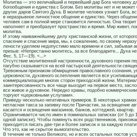
Молитва — это величайший и первейший дар Бога человеку д
богообщения и единства с Богом. Без молитвы нет и не может
других даров Святого Духа. В молитве человек узнает Бога, в
в неразрывное личностное общение и единство. Через общени
человек сам в полной мере становится личностью. Она творит
наполняет и преобразует пространство и время. Мир живет, по
молитва.
И этому наиважнейшему делу христианской жизни, от которог
спасение и спасение мира, мы, к сожалению, по своему нераз
лености уделяем недопустимо мало времени и сил, забывая а
призыв: «Непрестанно молитесь, за все благодарите... Духа не
Фес. 5, 17—19). <...>
Отсутствие молитвенной настроенности, духовного горения п
пагубно сказывается на всей пастырской деятельности свяще
Тревожным признаком обмирщения православного сознания, 
церковности, духовного ослепления является все усиливающ
коммерциализация многих сторон приходской жизни. Материа
заинтересованность все чаще выходит на первое место, засло
все живое и духовное. Нередко храмы, подобно коммерчески
торгуют «церковными услугами».
Приведу несколько негативных примеров. В некоторых храма
негласная такса за запивку после Причастия, за освящение а
касается и освящения магазинов, банков, коттеджей, квартир.
Ограничивается число имен в поминальных записках (от 5 до 
одной записке). Чтобы помянуть всех родственников, прихож
приходится писать две-три и более записок и за каждую плати
Что это, как не скрытое вымогательство.
В течение не только Великого, но и всех остальных постов ус