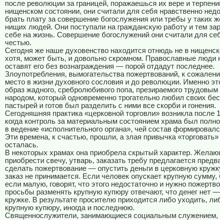
после революции за границей, поражаешься их вере и терпени
нищенском состоянии, они считали для себя нравственно не
брать плату за совершение богослужения или требы у таких же
нищих людей. Они поступали на гражданскую работу и тем з
себе на жизнь. Совершение богослужений они считали для се
честью.
Сегодня же наше духовенство находится отнюдь не в нищенск
хотя, может быть, и довольно скромном. Православные люди 
оставят его без вознаграждения — порой отдадут последнее.
Злоупотребления, вымогательства пожертвований, к сожален
место в жизни духовного сословия и до революции. Именно эт
образ жадного, сребролюбивого попа, презираемого трудовым
народом, который одновременно трогательно любил своих бе
пастырей и готов был разделить с ними все скорби и гонения.
Сегодняшняя практика «церковной торговли» возникла после 1
когда контроль за материальным состоянием храма был полн
в ведение «исполнительного органа», чей состав формировалс
Эти времена, к счастью, прошли, а злая привычка «торговать»
осталась.
В некоторых храмах она приобрела скрытый характер. Жела
приобрести свечу, утварь, заказать требу предлагается пред
сделать пожертвование — опустить деньги в церковную кружку
заказ не принимается. Если человек опускает крупную сумму, 
если малую, говорят, что этого недостаточно и нужно пожертв
просьбы разменять крупную купюру отвечают, что денег нет —
кружке. В результате просителю приходится либо уходить, ли
крупную купюру, иногда и последнюю.
Священнослужители, занимающиеся социальным служением, з