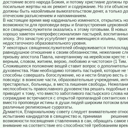
достояние всего народа Божия, и потому христиане должны п
посильные жертвы на их ремонт и содержание. Но эти объясн
должны быть назойливым вымогательством денег, а только д
отеческим разъяснением и напоминанием.
В настоящее время мир кардинально изменился, открылись н
возможности для проповеди веры и благоустроения церковной 
все священнослужители оказались к этому готовыми. В новых
хорошо заметен «непрофессионализм» пастырей, воспитанных
эпоху. Это зачастую усугубляет уже имеющиеся изъяны, прои
недостаточного образовательного уровня.
У некоторых священнослужителей обнаруживается теплохлад
равнодушное отношение к своим обязанностям, нежелание сл
призыву апостола Павла, начертанному на иерейском кресте:
верным, словом, житием, верою, любовию и чистотою» (1 Тим. 4
Сложившееся положение вещей ставит вопрос о дополнительн
духовенства. Нам необходимо готовить пастырей, которые не 
способны совершать богослужение, но и нести благую весть о
повсюду: в воинские части, образовательные учреждения, ин
престарелых, больницы, в места лишения свободы. Нежелани
неспособность православного духовенства решать подобные
приводит к тому, что вместо заботливого пастырского слова н
сограждане встречаются с открытой пропагандой сектантских
вместо проповеди истины в души людей широким потоком вл
различные религиозные суррогаты.
Думается, Епархиальному совету следует внимательнее относ
испытанию кандидатов в священство и, принимая
решение
возможности посвящения ставленника в сан, обращать самое
внимание на соответствие его способностей требованиям врем