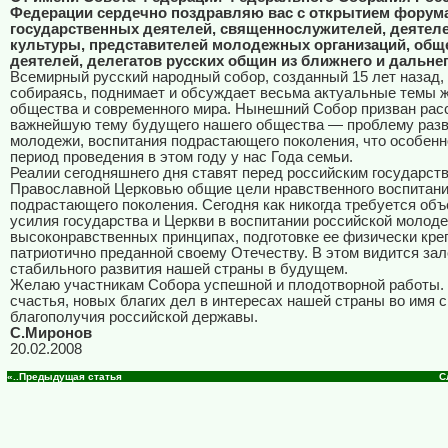
Федерации сердечно поздравляю вас с открытием форума
государственных деятелей, священнослужителей, деятеле
культуры, представителей молодежных организаций, об
деятелей, делегатов русских общин из ближнего и дальне
Всемирный русский народный собор, созданный 15 лет назад,
собираясь, поднимает и обсуждает весьма актуальные темы 
общества и современного мира. Нынешний Собор призван рас
важнейшую тему будущего нашего общества — проблему раз
молодежи, воспитания подрастающего поколения, что особенн
период проведения в этом году у нас Года семьи.
Реалии сегодняшнего дня ставят перед российским государст
Православной Церковью общие цели нравственного воспитан
подрастающего поколения. Сегодня как никогда требуется об
усилия государства и Церкви в воспитании российской молод
высоконравственных принципах, подготовке ее физически кре
патриотично преданной своему Отечеству. В этом видится зал
стабильного развития нашей страны в будущем.
Желаю участникам Собора успешной и плодотворной работы. 
счастья, новых благих дел в интересах нашей страны во имя с
благополучия российской державы.
С.Миронов
20.02.2008
«..Предыдущая статья
С