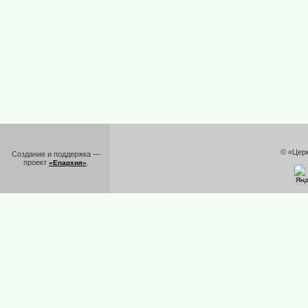
© «Цер
Создание и поддержка —
проект
.
«Епархия»