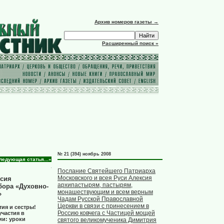
Архив номеров газеты →
Расширенный поиск »
№ 21 (394) ноябрь 2008
ледующая статья...»
Послание Святейшего Патриарха
Московского и всея Руси Алексия
ксия
архипастырям, пастырям,
бора «Духовно-
монашествующим и всем верным
»
Чадам Русской Православной
Церкви в связи с принесением в
ия и сестры!
Россию ковчега с Частицей мощей
участия в
ии: уроки
святого великомученика Димитрия