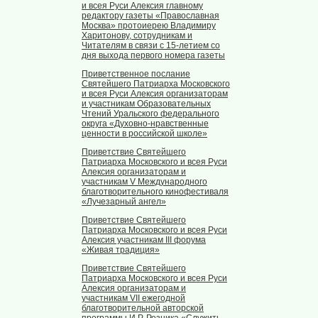
и всея Руси Алексия главному
редактору газеты «Православная
Москва» протоиерею Владимиру
Харитонову, сотрудникам и
Читателям в связи с 15-летием со
дня выхода первого номера газеты
Приветственное послание
Святейшего Патриарха Московского
и всея Руси Алексия организаторам
и участникам Образовательных
Чтений Уральского федерального
округа «Духовно-нравственные
ценности в российской школе»
Приветствие Святейшего
Патриарха Московского и всея Руси
Алексия организаторам и
участникам V Международного
благотворительного кинофестиваля
«Лучезарный ангел»
Приветствие Святейшего
Патриарха Московского и всея Руси
Алексия участникам III форума
«Живая традиция»
Приветствие Святейшего
Патриарха Московского и всея Руси
Алексия организаторам и
участникам VII ежегодной
благотворительной авторской