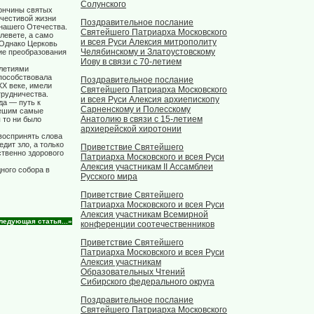
Солунского
кончины святых
очестивой жизни
Поздравительное послание
 нашего Отечества.
Святейшего Патриарха Московского
левете, а само
и всея Руси Алексия митрополиту
 Однако Церковь
Челябинскому и Златоустовскому
кие преобразования
Иову в связи с 70-летием
илетиями
способствовала
Поздравительное послание
XX веке, имели
Святейшего Патриарха Московского
трудничества.
и всея Руси Алексия архиепископу
да — путь к
Сарненскому и Полесскому
решим самые
Анатолию в связи с 15-летием
 то ни было
архиерейской хиротонии
воспринять слова
дит зло, а только
Приветствие Святейшего
ственно здорового
Патриарха Московского и всея Руси
Алексия участникам II Ассамблеи
ного собора в
Русского мира
Приветствие Святейшего
Патриарха Московского и всея Руси
Алексия участникам Всемирной
ледующая статья...»
конференции соотечественников
Приветствие Святейшего
Патриарха Московского и всея Руси
Алексия участникам
Образовательных Чтений
Сибирского федерального округа
Поздравительное послание
Святейшего Патриарха Московского