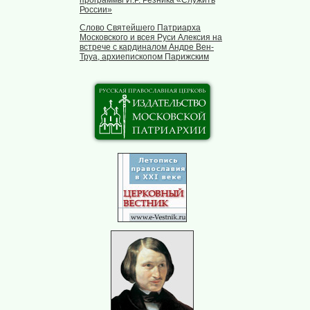
программы И.Р. Резника «Служить
России»
Слово Святейшего Патриарха
Московского и всея Руси Алексия на
встрече с кардиналом Андре Вен-
Труа, архиепископом Парижским