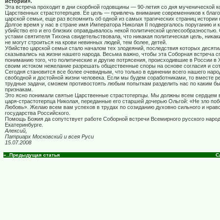
истории».
Эта встреча проходит в дни скорбной годовщины — 90-летия со дня мученической 
Царственных страстотерпцев. Ее цель — привлечь внимание современников к благ
царской семьи, еще раз вспомнить об одной из самых трагических страниц истории
Долгое время у нас в стране имя Императора Николая II подвергалось поруганию и к
убийство его и его близких оправдывалось некой политической целесообразностью.
устами святителя Тихона свидетельствовала, что никакая политическая цель, ника
не могут строиться на крови невинных людей, тем более, детей.
Убийство царской семьи стало началом тех злодеяний, последствия которых десят
сказывались на жизни нашего народа. Весьма важно, чтобы эта Соборная встреча 
пониманию того, что политические и другие потрясения, происходившие в России в 
своим истоком нежелание разрешать общественные споры на основе согласия и со
Сегодня становится все более очевидным, что только в единении всего нашего наро
свободной и достойной жизни человека. Если мы будем соработниками, то вместе 
трудные задачи, сможем противостоять любым попыткам разделить нас по каким бы
признакам.
Это ясно понимали святые Царственные страстотерпцы. Мы должны всем сердцем 
царя-страстотерпца Николая, переданные его старшей дочерью Ольгой: «Не зло побе
Любовь». Желаю всем вам успехов в трудах по созиданию духовно сильного и нрав
государства Российского.
Помощь Божия да сопутствует работе Соборной встречи Всемирного русского народ
Екатеринбурге.
Алексий,
Патриарх Московский и всея Руси
15.07.2008
«..Предыдущая статья
С