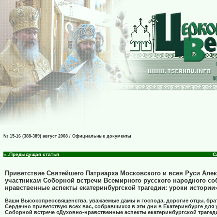
№ 15-16 (388-389) август 2008 / Официальные документы
«..Предыдущая статья
С
Приветствие Святейшего Патриарха Московского и всея Руси Але
участникам Соборной встречи Всемирного русского народного со
нравственные аспекты екатеринбургской трагедии: уроки истории
Ваши Высокопреосвященства, уважаемые дамы и господа, дорогие отцы, брат
Сердечно приветствую всех вас, собравшихся в эти дни в Екатеринбурге для 
Соборной встрече «Духовно-нравственные аспекты екатеринбургской трагед