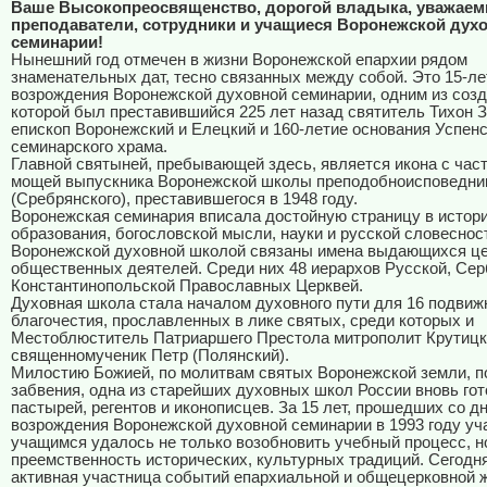
Ваше Высокопреосвященство, дорогой владыка, уважае
преподаватели, сотрудники и учащиеся Воронежской дух
семинарии!
Нынешний год отмечен в жизни Воронежской епархии рядом
знаменательных дат, тесно связанных между собой. Это 15-ле
возрождения Воронежской духовной семинарии, одним из соз
которой был преставившийся 225 лет назад святитель Тихон 
епископ Воронежский и Елецкий и 160-летие основания Успенс
семинарского храма.
Главной святыней, пребывающей здесь, является икона с час
мощей выпускника Воронежской школы преподобноисповедни
(Сребрянского), преставившегося в 1948 году.
Воронежская семинария вписала достойную страницу в истор
образования, богословской мысли, науки и русской словеснос
Воронежской духовной школой связаны имена выдающихся ц
общественных деятелей. Среди них 48 иерархов Русской, Сер
Константинопольской Православных Церквей.
Духовная школа стала началом духовного пути для 16 подвиж
благочестия, прославленных в лике святых, среди которых и
Местоблюститель Патриаршего Престола митрополит Крутиц
священномученик Петр (Полянский).
Милостию Божией, по молитвам святых Воронежской земли, п
забвения, одна из старейших духовных школ России вновь гот
пастырей, регентов и иконописцев. За 15 лет, прошедших со д
возрождения Воронежской духовной семинарии в 1993 году уч
учащимся удалось не только возобновить учебный процесс, н
преемственность исторических, культурных традиций. Сегод
активная участница событий епархиальной и общецерковной ж