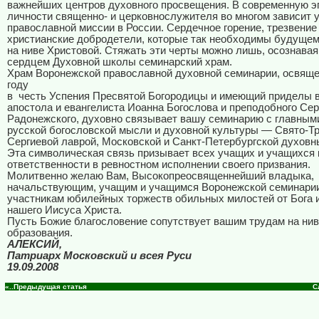
важнейших центров духовного просвещения. В современную э
личности священно- и церковнослужителя во многом зависит 
православной миссии в России. Сердечное горение, трезвение
христианские добродетели, которые так необходимы будуще
на ниве Христовой. Стяжать эти черты можно лишь, осознава
сердцем Духовной школы семинарский храм.
Храм Воронежской православной духовной семинарии, освяще
году
в
честь Успения Пресвятой Богородицы и имеющий приделы 
апостола и евангелиста Иоанна Богослова и преподобного Сер
Радонежского, духовно связывает вашу семинарию с главным
русской богословской мысли и духовной культуры — Свято-Т
Сергиевой лаврой, Московской и Санкт-Петербургской духов
Эта символическая связь призывает всех учащих и учащихся 
ответственности в ревностном исполнении своего призвания.
Молитвенно желаю Вам, Высокопреосвященнейший владыка,
начальствующим, учащим и учащимся Воронежской семинарии
участникам юбилейных торжеств обильных милостей от Бога 
нашего Иисуса Христа.
Пусть Божие благословение сопутствует вашим трудам на нив
образования.
АЛЕКСИЙ,
Патриарх Московский и всея Руси
19.09.2008
«..Предыдущая статья
С