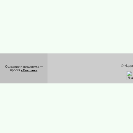
© «Цер
Создание и поддержка —
проект
.
«Епархия»