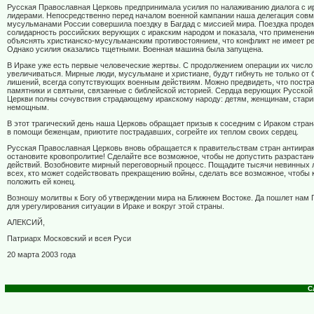
Русская Православная Церковь предпринимала усилия по налаживанию диалога с и
лидерами. Непосредственно перед началом военной кампании наша делегация совм
мусульманами России совершила поездку в Багдад с миссией мира. Поездка прод
солидарность российских верующих с иракским народом и показала, что применени
объяснять христианско-мусульманским противостоянием, что конфликт не имеет ре
Однако усилия оказались тщетными. Военная машина была запущена.
В Ираке уже есть первые человеческие жертвы. С продолжением операции их число 
увеличиваться. Мирные люди, мусульмане и христиане, будут гибнуть не только от б
лишений, всегда сопутствующих военным действиям. Можно предвидеть, что постр
памятники и святыни, связанные с библейской историей. Сердца верующих Русско
Церкви полны сочувствия страдающему иракскому народу: детям, женщинам, стари
немощным.
В этот трагический день наша Церковь обращает призыв к соседним с Ираком стран
в помощи беженцам, приютите пострадавших, согрейте их теплом своих сердец.
Русская Православная Церковь вновь обращается к правительствам стран антиирак
остановите кровопролитие! Сделайте все возможное, чтобы не допустить разрастан
действий. Возобновите мирный переговорный процесс. Пощадите тысячи невинных
всех, кто может содействовать прекращению войны, сделать все возможное, чтобы 
положить ей конец.
Возношу молитвы к Богу об утверждении мира на Ближнем Востоке. Да пошлет нам 
для урегулирования ситуации в Ираке и вокруг этой страны.
АЛЕКСИЙ,
Патриарх Московский и всея Руси
20 марта 2003 года
С