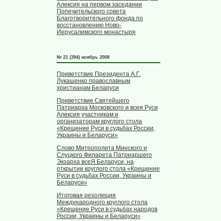
Алексия на первом заседании
Попечительского совета
Благотворительного фонда по
восстановлению Ново-
Иерусалимского монастыря
№ 21 (394) ноябрь 2008
Приветствие Президента А.Г.
Лукашенко православным
христианам Беларуси
Приветствие Святейшего
Патриарха Московского и всея Руси
Алексия участникам и
организаторам круглого стола
«Крещение Руси в судьбах России,
Украины и Беларуси»
Слово Митрополита Минского и
Слуцкого Филарета Патриаршего
Экзарха всеЯ Беларуси, на
открытии круглого стола «Крещение
Руси в судьбах России, Украины и
Беларуси»
Итоговая резолюция
Международного круглого стола
«Крещение Руси в судьбах народов
России, Украины и Беларуси»