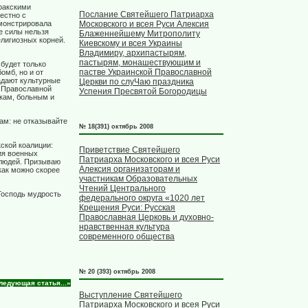
ракскими
Послание Святейшего Патриарха
естно с
Московского и всея Руси Алексия
емонстрировала
е силы нельзя
Блаженнейшему Митрополиту
лигиозных корней.
Киевскому и всея Украины
Владимиру, архипастырям,
пастырям, монашествующим и
будет только
пастве Украинской Православной
омб, но и от
адают культурные
Церкви по слуЧаю праздника
й Православной
Успения Пресвятой Богородицы
кам, больным и
ам: не отказывайте
№ 18(391) октябрь 2008
ской коалиции:
Приветствие Святейшего
ия военных
Патриарха Московского и всея Руси
 людей. Призываю
Алексия организаторам и
как можно скорее
участникам Образовательных
Чтений Центрального
Господь мудрость
федерального округа «1020 лет
Крещения Руси: Русская
Православная Церковь и духовно-
нравственная культура
современного общества
№ 20 (393) октябрь 2008
ледующая статья...»
Выступление Святейшего
Патриарха Московского и всея Руси