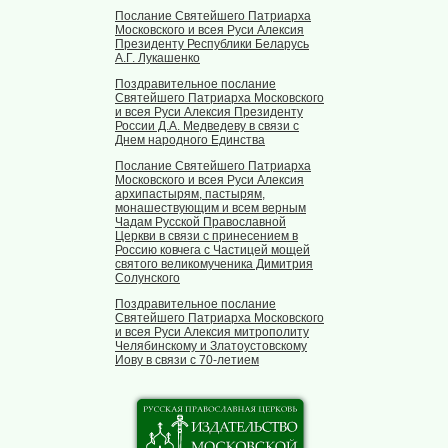
Послание Святейшего Патриарха
Московского и всея Руси Алексия
Президенту Республики Беларусь
А.Г. Лукашенко
Поздравительное послание
Святейшего Патриарха Московского
и всея Руси Алексия Президенту
России Д.А. Медведеву в связи с
Днем народного Единства
Послание Святейшего Патриарха
Московского и всея Руси Алексия
архипастырям, пастырям,
монашествующим и всем верным
Чадам Русской Православной
Церкви в связи с принесением в
Россию ковчега с Частицей мощей
святого великомученика Димитрия
Солунского
Поздравительное послание
Святейшего Патриарха Московского
и всея Руси Алексия митрополиту
Челябинскому и Златоустовскому
Иову в связи с 70-летием