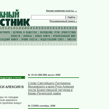
Архив номеров газеты →
Расширенный поиск »
№ 15-16 (388-389) август 2008
ледующая статья...»
Слово Святейшего Патриарха
Московского и всея Руси Алексия
СИ АЛЕКСИЯ В
после Божественной литургии в
Киево-Печерской лавре
ары по городам
енов мирового
я проблем вокруг
№ 17(390) сентябрь 2008