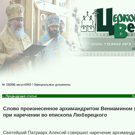
№ 15(268) август2003 / Официальные документы
«..Предыдущая статья
С
Слово произнесенное архимандритом Вениамином 
при наречении во епископа Люберецкого
Святейший Патриарх Алексий совершил наречение архимандр