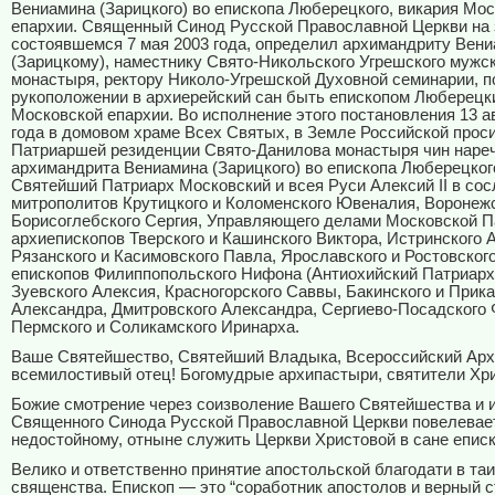
Вениамина (Зарицкого) во епископа Люберецкого, викария Мо
епархии. Священный Синод Русской Православной Церкви на 
состоявшемся 7 мая 2003 года, определил архимандриту Вен
(Зарицкому), наместнику Свято-Никольского Угрешского мужс
монастыря, ректору Николо-Угрешской Духовной семинарии, п
рукоположении в архиерейский сан быть епископом Люберецк
Московской епархии. Во исполнение этого постановления 13 а
года в домовом храме Всех Святых, в Земле Российской прос
Патриаршей резиденции Свято-Данилова монастыря чин наре
архимандрита Вениамина (Зарицкого) во епископа Люберецко
Святейший Патриарх Московский и всея Руси Алексий
II
в сос
митрополитов Крутицкого и Коломенского Ювеналия, Воронежс
Борисоглебского Сергия, Управляющего делами Московской П
архиепископов Тверского и Кашинского Виктора, Истринского 
Рязанского и Касимовского Павла, Ярославского и Ростовског
епископов Филиппопольского Нифона (Антиохийский Патриарх
Зуевского Алексия, Красногорского Саввы, Бакинского и Прик
Александра, Дмитровского Александра, Сергиево-Посадского 
Пермского и Соликамского Иринарха.
Ваше Святейшество, Святейший Владыка, Всероссийский Арх
всемилостивый отец! Богомудрые архипастыри, святители Хр
Божие смотрение через соизволение Вашего Святейшества и 
Священного Синода Русской Православной Церкви повелевает
недостойному, отныне служить Церкви Христовой в сане еписк
Велико и ответственно принятие апостольской благодати в та
священства. Епископ — это “соработник апостолов и верный 