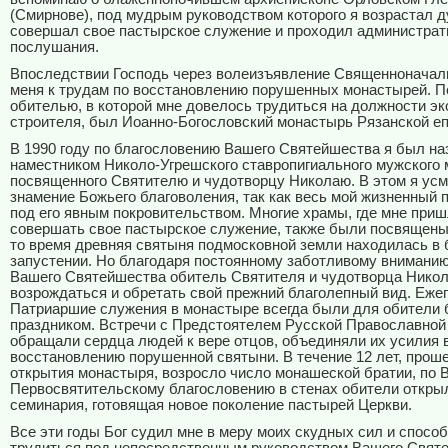
(Смирнове), под мудрым руководством которого я возрастал д
совершал свое пастырское служение и проходил администра
послушания.
Впоследствии Господь через волеизъявление Священноначал
меня к трудам по восстановлению порушенных монастырей. П
обителью, в которой мне довелось трудиться на должности эк
строителя, был Иоанно-Богословский монастырь Рязанской еп
В 1990 году по благословению Вашего Святейшества я был на
наместником Николо-Угрешского
c
тавропигиального мужского 
посвященного Святителю и чудотворцу Николаю. В этом я ус
знамение Божьего благоволения, так как весь мой жизненный 
под его явным покровительством. Многие храмы, где мне при
совершать свое пастырское служение, также были посвящены 
то время древняя святыня подмосковной земли находилась в
запустении. Но благодаря постоянному заботливому внимани
Вашего Святейшества обитель Святителя и чудотворца Никол
возрождаться и обретать свой прежний благолепный вид. Еже
Патриаршие служения в монастыре всегда были для обители
праздником. Встречи с Предстоятелем Русской Православной
обращали сердца людей к вере отцов, объединяли их усилия в
восстановлению порушенной святыни. В течение 12 лет, прош
открытия монастыря, возросло число монашеской братии, по
Первосвятительскому благословению в стенах обители откры
семинария, готовящая новое поколение пастырей Церкви.
Все эти годы Бог судил мне в меру моих скудных сил и спосо