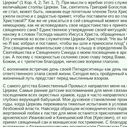
Церкви” (1 Кор. 4, 2; Тит. 1, 7). При мысли о жребии этого слу
величайшие столпы Церкви. Так, святитель Григорий Богослов 
не стал, может быть, никаким еще почетным членом Тела Хри
ужели охотно и с радостью примет, чтобы поставили его во г
Христовой?” Как же не ужасаться в сей священный момент мне
немощному, как не исповедовать свое недостоинство к принят
священного сана? Единственное утверждение своей мятущейс
нахожу в словах Господа нашего Иисуса Христа, обращенных 
Его учеников ко всем служителям Церкви Христовой: “Не вы М
но Я вас избрал и поставил, чтобы вы шли и приносили плод” (И
Эти священные евангельские слова я слышу в определении В
Святейшества и Священного Синода о моем посвящении в арх
сан. А посему с покорностью склоняю свою главу перед Вами,
Божии, и с трепетом благодаря, ничесоже вопреки глаголю.
С волнением встречаю день своей Пятидесятницы как день на
ответственного этапа своей жизни. Сегодня весь пройденный 
жизненный путь предстает перед мысленным взором.
С самого детства Божественный Промысл направлял меня на 
Церкви. Самые ранние детские воспоминания для меня связан
посещением всех окрестных храмов, куда я часто направлялс
глубоко верующей бабушкой. Мое духовное становление прои
годы, когда Церковь переживала тяжелые испытания в условия
безбожной власти. Навсегда образцом исповеднического подв
жертвенной любви к пастве для меня останется приснопамят
архиепископ Ивановский и Кинешемский Иов (Кресович), от ко
принял священный сан и монашеское пострижение. С благода
вспоминаю о блаженнопочившем архиепископе Орловском Гл