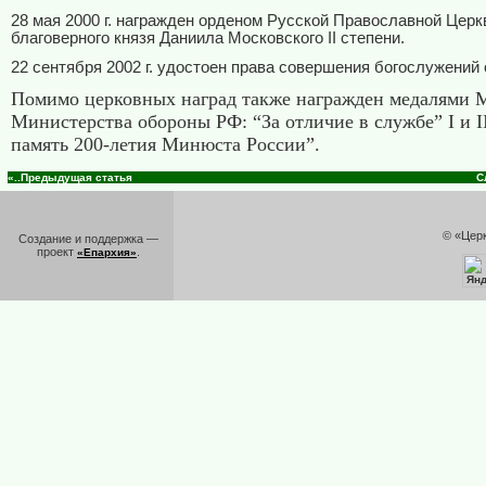
28 мая 2000 г. награжден орденом Русской Православной Церкв
благоверного князя Даниила Московского
II
степени.
22 сентября 2002 г. удостоен права совершения богослужений 
Помимо церковных наград также награжден медалями 
Министерства обороны РФ: “За отличие в службе”
I
и
I
память 200-летия Минюста России”.
«..Предыдущая статья
С
© «Цер
Создание и поддержка —
проект
.
«Епархия»