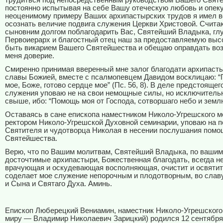
трудиться под непосредственным руководством Вашего Свят
постоянно испытывая на себе Вашу отеческую любовь и опеку
неоценимому примеру Ваших архипастырских трудов я имел 
осознать величие подвига служения Церкви Христовой. Счита
сыновним долгом поблагодарить Вас, Святейший Владыка, гл
Первоиерарх и благостный отец наш за предоставляемую выс
быть викарием Вашего Святейшества и обещаю оправдать воз
меня доверие.
Смиренно принимая вверенный мне залог благодати архипаст
славы Божией, вместе с псалмопевцем Давидом восклицаю: “Г
мое, Боже, готово сердце мое” (Пс. 56, 8). В деле предстоящег
служения уповаю не на свои немощные силы, но исключитель
свыше, ибо: “Помощь моя от Господа, сотворшаго небо и землю”
Оставаясь в сане епископа наместником Николо-Угрешского м
ректором Николо-Угрешской Духовной семинарии, уповаю на 
Святителя и чудотворца Николая в несении послушания помо
Святейшества.
Верю, что по Вашим молитвам, Святейший Владыка, по вашим
досточтимые архипастыри, Божественная благодать, всегда 
врачующая и оскудевающая восполняющая, очистит и освятит
соделает мое служение непорочным и плодотворным, во слав
и Сына и Святаго Духа. Аминь.
Епископ Люберецкий Вениамин, наместник Николо-Угрешского
миру — Владимир Николаевич Зарицкий) родился 12 сентября 1