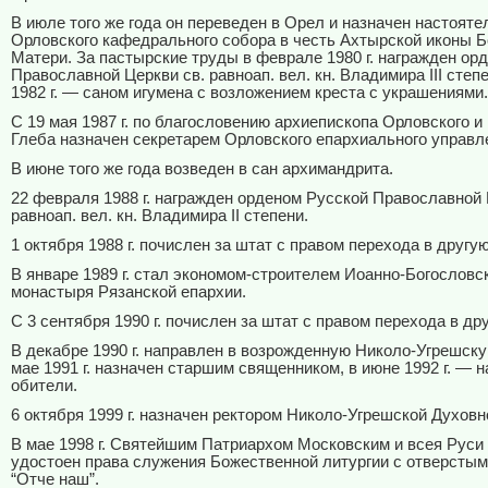
В июле того же года он переведен в Орел и назначен настояте
Орловского кафедрального собора в честь Ахтырской иконы 
Матери. За пастырские труды в феврале 1980 г. награжден ор
Православной Церкви св. равноап. вел. кн. Владимира
III
степе
1982 г. — саном игумена с возложением креста с украшениями.
С 19 мая 1987 г. по благословению архиепископа Орловского и
Глеба назначен секретарем Орловского епархиального управл
В июне того же года возведен в сан архимандрита.
22 февраля 1988 г. награжден орденом Русской Православной 
равноап. вел. кн. Владимира
II
степени.
1 октября 1988 г. почислен за штат с правом перехода в другу
В январе 1989 г. стал экономом-строителем Иоанно-Богословс
монастыря Рязанской епархии.
С 3 сентября 1990 г. почислен за штат с правом перехода в др
В декабре 1990 г. направлен в возрожденную Николо-Угрешску
мае 1991 г. назначен старшим священником, в июне 1992 г. — 
обители.
6 октября 1999 г. назначен ректором Николо-Угрешской Духовн
В мае 1998 г. Святейшим Патриархом Московским и всея Руси
удостоен права служения Божественной литургии с отверстым
“Отче наш”.