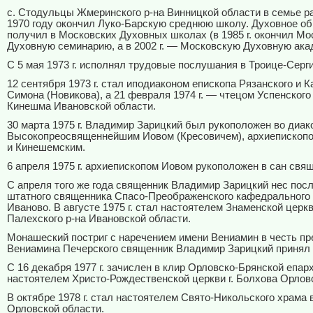
с. Стодульцы Жмеринского р-на Винницкой области в семье ра
1970 году окончил Луко-Барскую среднюю школу. Духовное о
получил в Московских Духовных школах (в 1985 г. окончил М
Духовную семинарию, а в 2002 г. — Московскую Духовную ака
С 5 мая 1973 г. исполнял трудовые послушания в Троице-Серг
12 сентября 1973 г. стал иподиаконом епископа Рязанского и 
Симона (Новикова), а 21 февраля 1974 г. — чтецом Успенского 
Кинешма Ивановской области.
30 марта 1975 г. Владимир Зарицкий был рукоположен во диак
Высокопреосвященнейшим Иовом (Кресовичем), архиепископ
и Кинешемским.
6 апреля 1975 г. архиепископом Иовом рукоположен в сан свя
С апреля того же года священник Владимир Зарицкий нес пос
штатного священника Спасо-Преображенского кафедрального с
Иваново. В августе 1975 г. стал настоятелем Знаменской церкв
Палехского р-на Ивановской области.
Монашеский постриг с наречением имени Вениамин в честь пр
Вениамина Печерского священник Владимир Зарицкий принял 2
С 16 декабря 1977 г. зачислен в клир Орловско-Брянской епар
настоятелем Христо-Рождественской церкви г. Болхова Орлов
В октябре 1978 г. стал настоятелем Свято-Никольского храма 
Орловской области.