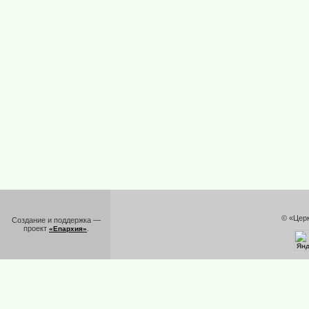
© «Цер
Создание и поддержка —
проект
.
«Епархия»