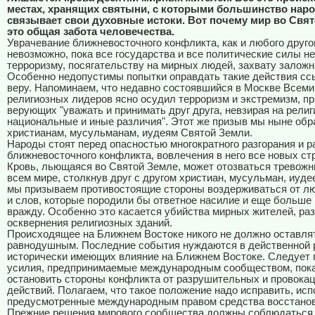
местах, хранящих святыни, с которыми большинство нар
связывает свои духовные истоки. Вот почему мир во Свят
это общая забота человечества.
Уврачевание ближневосточного конфликта, как и любого друго
невозможно, пока все государства и все политические силы не
терроризму, посягательству на мирных людей, захвату заложн
Особенно недопустимы попытки оправдать такие действия сс
веру. Напоминаем, что недавно состоявшийся в Москве Всем
религиозных лидеров ясно осудил терроризм и экстремизм, пр
верующих "уважать и принимать друг друга, невзирая на религ
национальные и иные различия". Этот же призыв мы ныне об
христианам, мусульманам, иудеям Святой Земли.
Народы стоят перед опасностью многократного разгорания и 
ближневосточного конфликта, вовлечения в него все новых стр
Кровь, льющаяся во Святой Земле, может отозваться тревож
всем мире, столкнув друг с другом христиан, мусульман, иуде
мы призываем противостоящие стороны воздерживаться от л
и слов, которые породили бы ответное насилие и еще больше
вражду. Особенно это касается убийства мирных жителей, ра
осквернения религиозных зданий.
Происходящее на Ближнем Востоке никого не должно оставля
равнодушным. Последние события нуждаются в действенной р
исторически имеющих влияние на Ближнем Востоке. Следует п
усилия, предпринимаемые международным сообществом, пока
остановить стороны конфликта от разрушительных и провока
действий. Полагаем, что такое положение надо исправить, ис
предусмотренные международным правом средства восстанов
Прежние решения мирового сообщества должны соблюдаться.