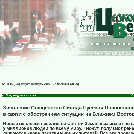
№ 15-16 (337) август-сентябрь 2006 / Священный Синод
«..Предыдущая статья
С
Заявление Священного Синода Русской Православ
в связи с обострением ситуации на Ближнем Восто
Новые всплески насилия во Святой Земле вызывают печа
у миллионов людей по всему миру. Гибнут, получают ране
лишаются крова десятки мирных жителей. Все это происх