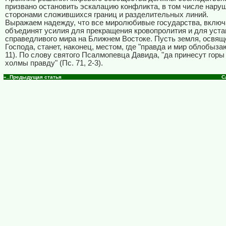
призвано остановить эскалацию конфликта, в том числе наруш
сторонами сложившихся границ и разделительных линий.
Выражаем надежду, что все миролюбивые государства, включ
объединят усилия для прекращения кровопролития и для уст
справедливого мира на Ближнем Востоке. Пусть земля, освящ
Господа, станет, наконец, местом, где "правда и мир облобызаю
11). По слову святого Псалмопевца Давида, "да принесут гор
холмы правду" (Пс. 71, 2-3).
«..Предыдущая статья
С