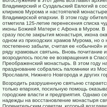
Богослужение в этот день возглавил архие
Владимирский и Суздальский Евлогий в со
клириков Мурома и настоятелей монастыр
Владимирской епархии. В этом году обител
отметила 125-летие перенесения списка ч
иконы Божией Матери с Афона в Муром. В 
сразу после закрытия монастыря, икона ок
одном из приходских храмов Мурома, но о 
постепенно забыли, считая ее «обычной» и
ряду храмовых святынь. Вновь почитание 
возродилось после ее возвращения в Спас
Преображенский монастырь. В этом году н
празднование собрались паломники из Мос
Ярославля, Нижнего Новгорода и других го
Возродить разрушенную святыню стараетс
только епархия, посильную помощь оказыв
городские власти и предприятия. Однако с
надежды на восстановление монастыря св
Попечительским советом, который возглави