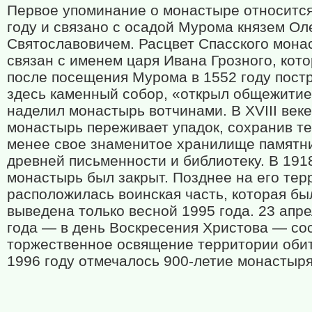
Первое упоминание о монастыре относится
году и связано с осадой Мурома князем Ол
Святославовичем. Расцвет Спасского мона
связан с именем царя Ивана Грозного, кот
после посещения Мурома в 1552 году пост
здесь каменный собор, «открыл общежитие
наделил монастырь вотчинами. В
XVIII
веке
монастырь переживает упадок, сохранив т
менее свое знаменитое хранилище памятн
древней письменности и библиотеку. В 191
монастырь был закрыт. Позднее на его тер
расположилась воинская часть, которая бы
выведена только весной 1995 года. 23 апр
года — в день Воскресения Христова — со
торжественное освящение территории обит
1996 году отмечалось 900-летие монастыря