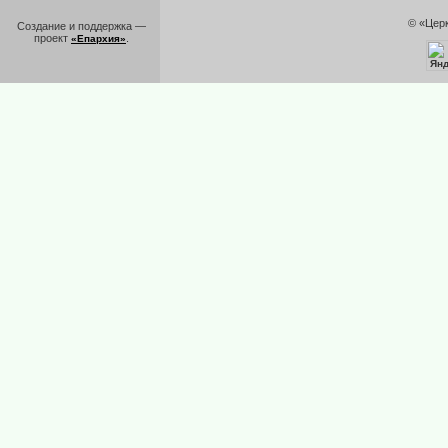
© «Цер
Создание и поддержка —
проект
.
«Епархия»