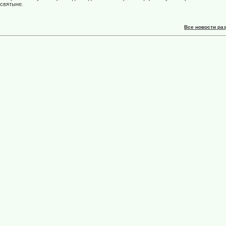
 святыне.
Все новости ра