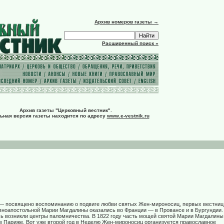
Архив номеров газеты →
Расширенный поиск »
Архив газеты "Церковный вестник".
ьная версия газеты находится по адресу
www.e-vestnik.ru
 — посвящено воспоминанию о подвиге любви святых Жен-мироносиц, первых вестниц
вноапостольной Марии Магдалины оказались во Франции — в Провансе и в Бургундии.
сь возникли центры паломничества. В 1822 году часть мощей святой Марии Магдалины
в Париже. Вот уже второй год в Неделю Жен-мироносиц организуется православное