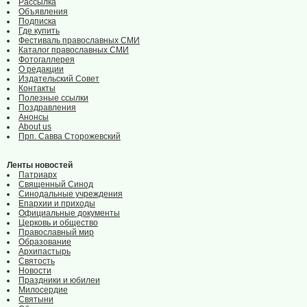
Рассылка
Объявления
Подписка
Где купить
Фестиваль православных СМИ
Каталог православных СМИ
Фотогаллерея
О редакции
Издательский Совет
Контакты
Полезные ссылки
Поздравления
Анонсы
About us
Прп. Савва Сторожевский
Ленты новостей
Патриарх
Священный Синод
Синодальные учреждения
Епархии и приходы
Официальные документы
Церковь и общество
Православный мир
Образование
Архипастырь
Святость
Новости
Праздники и юбилеи
Милосердие
Святыни