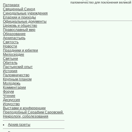
паломничество для поклонения великой
Патриарх
Священный Синод
Синодальные учреждения
Епархии и приходы
Официальные документы
Церковь и общество
Православный мир
Образование
Архипастырь
Святость
Новости
Праздники и юбилеи
Милосердие
Святыни
Обитель
Пастырский опыт
История
Паломничество
Крупным планом
Молодежь
Комментарии
Форум
Чтение
Дискуссия
Искусство
Выставки и конференции
Преподобный Серафим Саровский.
Некрологи, соболезования
Архив газеты